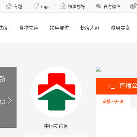





专题
Tags
祛斑哪好
官方微信
祛痘
食物祛痘
祛痘部位
长痘人群
俊男美女
新
直播

直播公开课
斑成
中国祛痘网