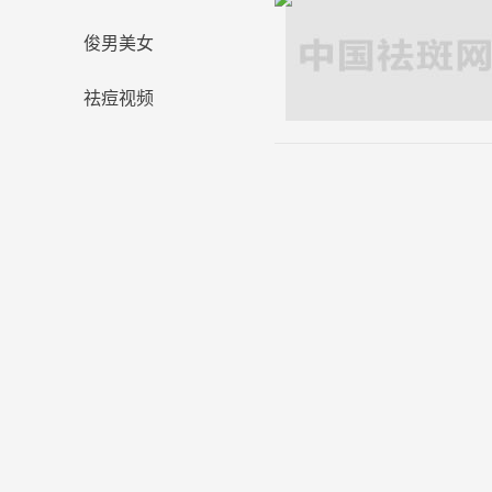
俊男美女
祛痘视频