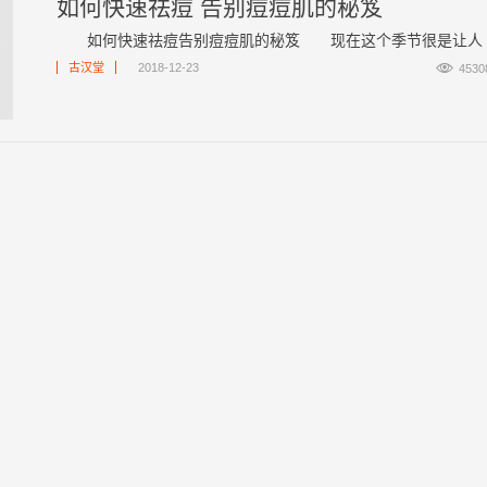
如何快速祛痘 告别痘痘肌的秘笈
如何快速祛痘告别痘痘肌的秘笈 现在这个季节很是让人 ..

古汉堂
2018-12-23
4530