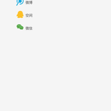

微博

空间

微信