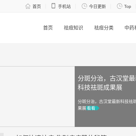




首页
手机站
今日更新
Top
首页
祛痘知识
祛痘分类
中药
分斑分治，古汉堂最
科技祛斑成果展
分斑分治，古汉堂最新科技祛
果展
看看