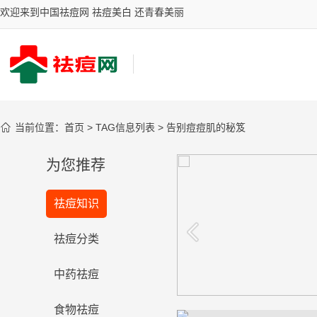
欢迎来到中国祛痘网 祛痘美白 还青春美丽

当前位置：
首页
> TAG信息列表 > 告别痘痘肌的秘笈
为您推荐
你的祛斑有效吗？
祛痘知识
台湾女星御用古汉堂研究院祛斑圣
品，祛斑效果风靡全国
看看
祛痘分类
中药祛痘
食物祛痘