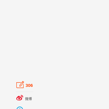

306

微博