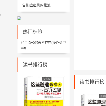
告别痘痘肌的秘笈
.
8
热门标签
栏目ID=
0
的表不存在(操作类型
=0)
读书排行榜
读书排行榜