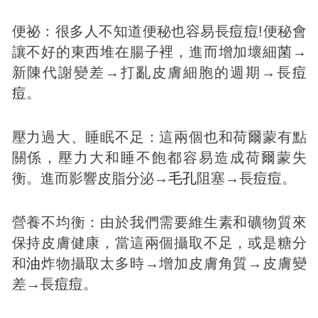
便祕：很多人不知道便秘也容易長
痘
痘
!便秘會
讓不好的東西堆在腸子裡，進而增加壞細菌→
新陳代謝變差→打亂皮膚細胞的週期→長
痘
痘
。
壓力過大、睡眠不足：這兩個也和荷爾蒙有點
關係，壓力大和睡不飽都容易造成荷爾蒙失
衡。進而影響皮脂分泌→
毛孔
阻塞→長
痘
痘
。
營養不均衡：由於我們需要維生素和礦物質來
保持皮膚健康，當這兩個攝取不足，或是糖分
和
油
炸物攝取太多時→增加皮膚角質→皮膚變
差→長
痘
痘
。