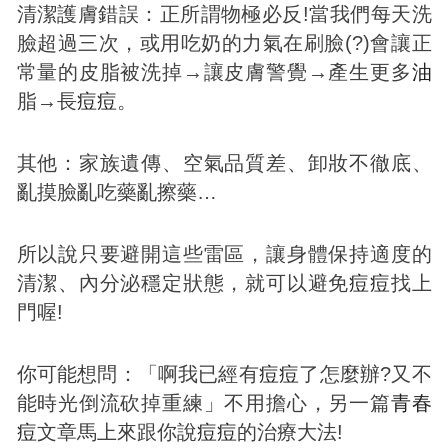
清潔護膚錯誤：正所謂物極必反!當我們每天洗
臉超過三次，或用吃奶的力氣在刷臉(?)會讓正
常量的皮脂被洗掉→讓皮膚警覺→產生更多
油
脂→長
痘
痘
。
其他：家族遺傳、空氣品質差、卸妝不徹底、
亂摸臉亂吃藥亂擦藥…
所以說只要避開這些雷區，讓身體保持適度的
清潔、內分泌穩定狀態，就可以避免
痘
痘
找上
門喔!
你可能想問：「啊我已經有
痘
痘
了怎麼辦?又不
能時光倒流砍掉重練」不用擔心，另一篇
青春
痘
文章馬上來跟你說
痘
痘
的治療大法!