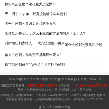
擠粉刺超療癒？毛孔粗大怎麼辦？
天！活了20多年，我竟没搞懂痘痘与粉刺……
闭合性粉刺的前因后果和解决办法
生理盐水去闭口，这么不靠谱的方法却忽悠了上万人?
封闭性粉刺太吓人，5大方法痘痘不再来
闭合性粉刺的预防和护理
偏方去粉刺，你确定不是花样作死么?
痘可消粉刺难平?做到这几点可防治粉刺!
大蒜祛痘
|
祛痘方法
|
祛痘专家
|
祛痘产品
|
祛痘小视频
|
今日更新
|
RSS订阅
国家工信部备案号：
粤ICP备18095197号-4
友情链接：
中药祛痘
Tags
祛痘产品3强
中药祛痘产品套装包括：2盒中药祛痘面膜，1盒中药祛痘膏。
祛痘网是知名的祛痘网站，主要介绍了各种祛痘方法，让网友知道如何更好地祛痘，
怎样祛痘才是科学的，从而帮助网友实现祛痘目标，成功祛痘！
232830119
@2016祛痘网版权所有