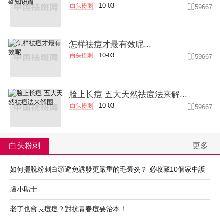
10-03
白头粉刺

59667
怎样祛痘才最有效呢...
10-03
白头粉刺

59667
脸上长痘 五大天然祛痘法来解...
10-03
白头粉刺

59667
白头粉刺
更多
如何擺脫粉刺白頭避免誘發更嚴重的毛囊炎？ 必收藏10個家中護
膚小貼士
老了也會長痘痘？對抗青春痘要治本！