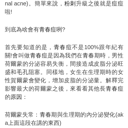
nal acne)。簡單來說，
粉刺
升級之後就是
痘
痘
啦!
到底為啥會有
青春
痘
咧?
首先要知道的是，
青春
痘
不是100%跟年紀有
關!會叫做
青春
痘
是因為我們在
青春
期時，男性
荷爾蒙的分泌容易失衡，間接造成皮脂分泌旺
盛和
毛孔
阻塞。同樣地，女生在生理期時的女
性賀爾蒙會變化，增加皮脂的分泌量。解釋完
影響最大的荷爾蒙之後，來看看其他長
青春
痘
的
原因
：
荷爾蒙失常：
青春
期與生理期的內分泌變化(ak
a上面這段在講的東西)