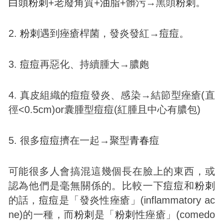
白頭
粉刺
+老廢角質+
油
脂+髒污→黑頭
粉刺
。
2.
粉刺
遇到痤瘡桿菌，發炎發紅→
痘
痘
。
3.
痘
痘
再惡化、持續腫大→膿皰
4. 真皮組織的
痘
痘
發炎、感染→結節型痤瘡(直
徑<0.5cm)or囊腫型
痘
痘
(紅腫且中心有膿包)
5. 很多
痘
痘
擠在一起→聚型
青春
痘
可能很多人會搞混這幾個長在臉上的東西，或
認為他們是毫無關係的。比較一下
痘
痘
和
粉刺
的話，
痘
痘
是「發炎性痤瘡」(inflammatory ac
ne)的一種，而
粉刺
是「
粉刺
性痤瘡」(comedo