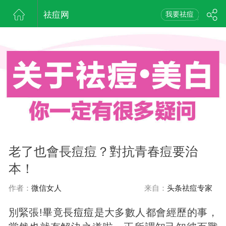
祛痘网
我要祛痘
老了也會長痘痘？對抗青春痘要治
本！
作者：
微信女人
来自：
头条祛痘专家
別緊張!畢竟長
痘
痘
是大多數人都會經歷的事，