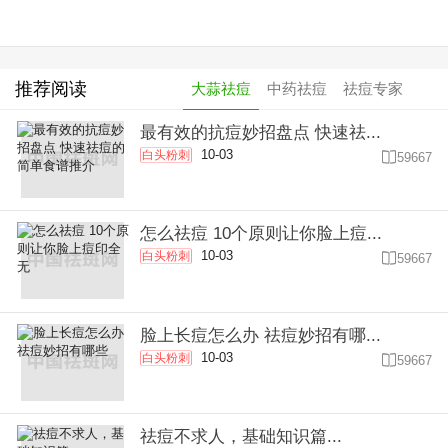
推荐阅读
大蒜祛痘
中药祛痘
祛痘专家
最有效的抗痘妙招盘点 快速祛...
10-03
白头粉刺

59667
怎么祛痘 10个原则让你脸上痘...
10-03
白头粉刺

59667
脸上长痘怎么办 祛痘妙招有哪...
10-03
白头粉刺

59667
祛痘不求人，基础知识篇...