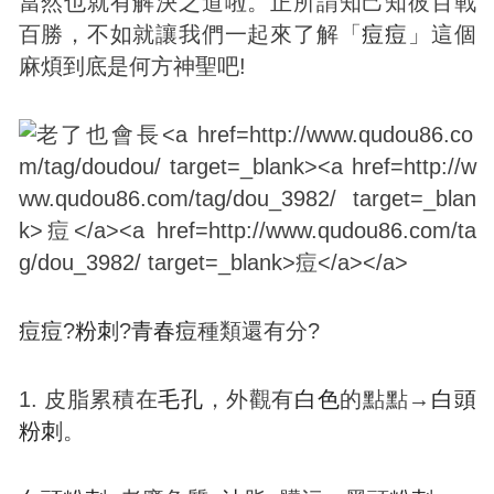
當然也就有解決之道啦。正所謂知己知彼百戰
百勝，不如就讓我們一起來了解「
痘
痘
」這個
麻煩到底是何方神聖吧!
痘
痘
?
粉刺
?
青春
痘
種類還有分?
1. 皮脂累積在
毛孔
，外觀有
白色
的點點→
白頭
粉刺
。