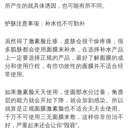
所产生的就具体诱因，也可能有所不同。
护肤
注意
事项：
补
水
也不可勤补
虽然得了
激素
脸
丘疹
，
皮肤
会很干燥疼痛，很
多
肌肤
都会使用
面膜
来
补
水
，在选择
补
水
产品
上一定要选择正规的产品，最好了解
面膜
的成
分和使用疗程，有些功效性的
面膜
并不适合经
常使用。
如果
激素
脸
天天使用，使
面部
水
分过量，
角质
层的能力就会开始下降，就会加剧感染。所以
就算是正规
面膜
激素
脸
也不适合天天去使用。
千万不可使用三无
面膜
来敷，这样你非但治不
好，严重起来还会让你“
毁容
”。