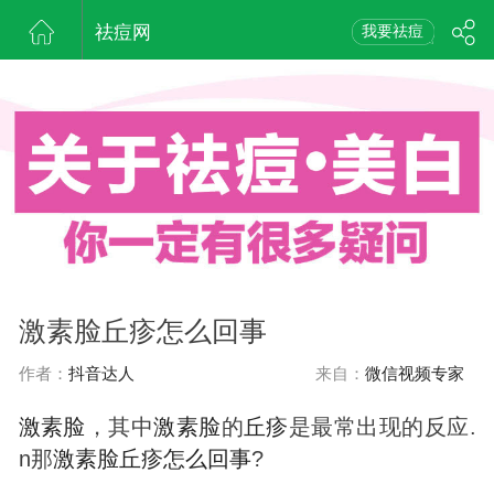
祛痘网
我要祛痘
激素脸丘疹怎么回事
作者：
抖音达人
来自：
微信视频专家
激素
脸
，其中
激素
脸
的
丘疹
是最常出现的反应.
n那
激素
脸
丘疹
怎么回事
?