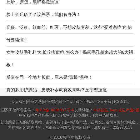
丘疹，脓包，囊肿都是痘痘
脸上长丘疹了？没关系，我们有办法！
丘疹、泛红、红血丝、红斑，不想皮肤变差，这些“疑难杂症”的信
号要读懂！
女生皮肤毛孔粗大,长丘疹痘痘,怎么办? 揭露毛孔越来越大的6大祸
根！
反复在同一个地方长痘，原来是“毒根”深种！
真的多用护肤品，皮肤补水就有效果吗？
丘疹型痘痘
大蒜祛痘
|
祛痘方法
|
祛痘专家
|
祛痘产品
|
祛痘小视频
|
今日更新
|
RSS订阅
国家工信部备案号：
粤ICP备18095197号-4
友情链接：
中药祛痘
Tags
祛痘产品3强
中药祛痘产品套装包括：2盒中药祛痘面膜，1盒中药祛痘膏。
祛痘网是知名的祛痘网站，主要介绍了各种祛痘方法，让网友知道如何更好地祛痘，
怎样祛痘才是科学的，从而帮助网友实现祛痘目标，成功祛痘！
232830119
@2016祛痘网版权所有