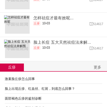
怎样祛痘才最有效呢...
10-03
丘疹

514617
脸上长痘 五大天然祛痘法来解...
10-03
丘疹

514617
丘疹
更多
激素脸丘疹怎么回事
脸上出现丘疹、红血丝、红斑，到底怎么回事？
面部褐色丘疹的鉴别诊断