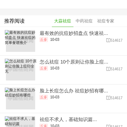
推荐阅读
大蒜祛痘
中药祛痘
祛痘专家
最有效的抗痘妙招盘点 快速祛...
10-03
丘疹

514617
怎么祛痘 10个原则让你脸上痘...
10-03
丘疹

514617
脸上长痘怎么办 祛痘妙招有哪...
10-03
丘疹

514617
祛痘不求人，基础知识篇...
10-03
丘疹

514617