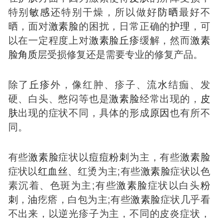
特别
敏感
还特别干燥，所以做好
防晒
最好不
晒，面对
激素
脸
的困扰，日常正确的
护理
，可
以在一定程度上对
激素
脸
丘疹
缓解，然而
激素
脸
角质
层受损修复还是需要专业的修复产品。
除了
丘疹
外，像红肿、疹子、流
水
结痂、发
硬、白头、憋闷等也是
激素
脸
经常出现的，
皮
肤
出现的症状不同，具体的形成
原因
也有所不
同。
有些
激素
脸
症状以
痘
痘
粉刺
为主，有些
激素
脸
症状以
红血丝
、红烫为主;有些
激素
脸
症状以色
素沉着、色斑为主;有些
激素
脸
症状以白头
粉
刺
，
油
疙瘩，白包为主;有些
激素
脸
症状几乎看
不出来，以逆光疹子为主，不同的皮炎症状，