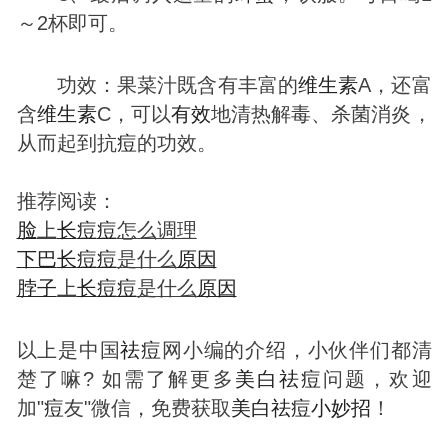
～2杯即可。
功效：果菜汁既含有丰富的
维生素
A，还富
含
维生素
C，可以
有效
地清热解毒、杀菌消炎，
从而起到抗
痘
的功效。
推荐阅读：
脸
上
长
痘
痘
怎么调理
下巴
长
痘
痘
是什么
原因
脖子
上
长
痘
痘
是什么
原因
以上是中国
祛
痘
网小编的介绍，小伙伴们都清
楚了嘛? 如需了解更多
美白
祛
痘
问题，欢迎
加"
痘
友"微信，免费获取
美白
祛
痘
小妙招
！