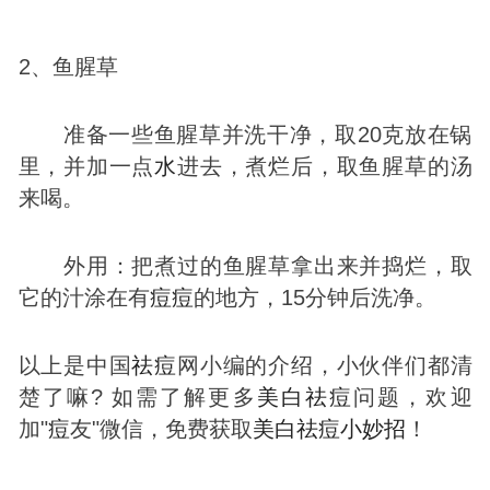
2、鱼腥草
准备一些鱼腥草并洗干净，取20克放在锅
里，并加一点
水
进去，煮烂后，取鱼腥草的汤
来喝。
外用：把煮过的鱼腥草拿出来并捣烂，取
它的汁涂在有
痘
痘
的地方，15分钟后洗净。
以上是中国
祛
痘
网小编的介绍，小伙伴们都清
楚了嘛? 如需了解更多
美白
祛
痘
问题，欢迎
加"
痘
友"微信，免费获取
美白
祛
痘
小妙招
！