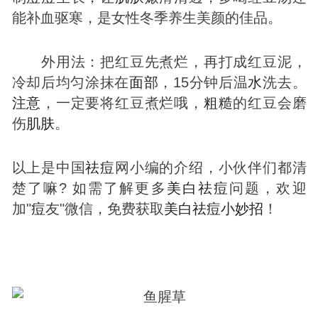
能补血驱寒，是女性冬季养生美颜的佳品。
外用法：把红豆先煮烂，再打成红豆泥，
冷却后均匀涂抹在
面部
，15分钟后温
水
洗去。
注意
，一定要将红豆煮烂哦，
粗糙
的红豆会磨
伤
肌肤
。
以上是中国
祛
痘
网小编的介绍，小伙伴们都清
楚了嘛? 如需了解更多
美白
祛
痘
问题，欢迎
加"
痘
友"微信，免费获取
美白
祛
痘
小妙招
！