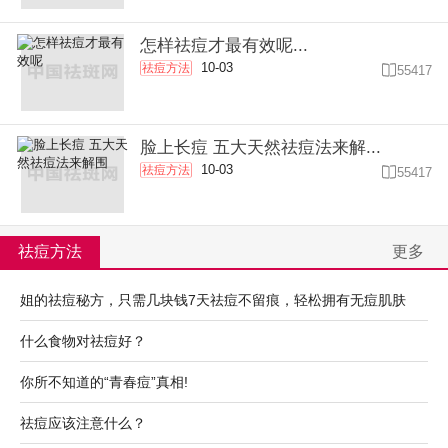
怎样祛痘才最有效呢...
10-03
祛痘方法

55417
脸上长痘 五大天然祛痘法来解...
10-03
祛痘方法

55417
祛痘方法
更多
姐的祛痘秘方，只需几块钱7天祛痘不留痕，轻松拥有无痘肌肤
什么食物对祛痘好？
你所不知道的“青春痘”真相!
祛痘应该注意什么？