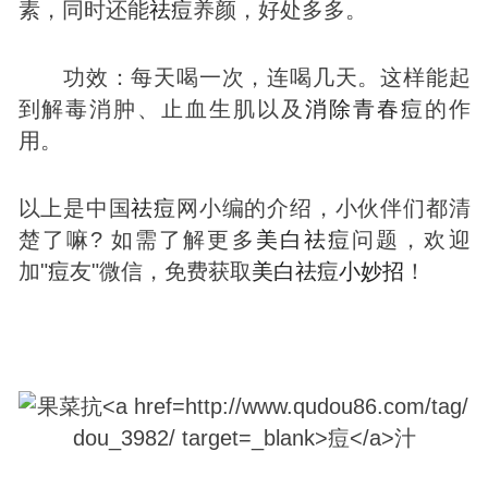
素，同时还能
祛
痘
养颜，好处多多。
功效：每天喝一次，连喝几天。这样能起
到解毒消肿、止血生肌以及
消除
青春
痘
的作
用。
以上是中国
祛
痘
网小编的介绍，小伙伴们都清
楚了嘛? 如需了解更多
美白
祛
痘
问题，欢迎
加"
痘
友"微信，免费获取
美白
祛
痘
小妙招
！