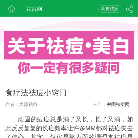
祛痘网
我要祛痘
食疗法祛痘小窍门
作者：大蒜祛痘
来自：
中国祛痘网
顽固的
痘
痘
总是消了又长，长了又消，如
此反反复复的
长
痘
频率让许多MM都对
祛
痘
失去
了信心，其实，仅仅是靠表面的调理来
祛
痘
是