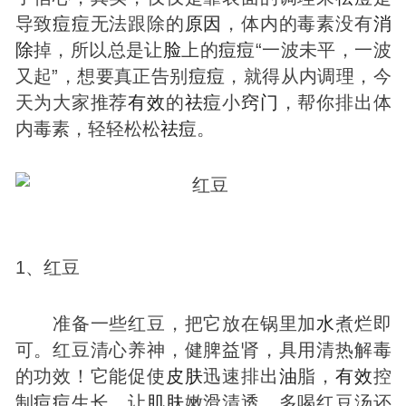
导致
痘
痘
无法跟除的
原因
，体内的毒素没有
消
除
掉，所以总是让
脸
上的
痘
痘
“一波未平，一波
又起”，想要真正告别
痘
痘
，就得从内调理，今
天为大家推荐
有效
的
祛
痘
小
窍门
，帮你排出体
内毒素，轻轻松松
祛
痘
。
1、红豆
准备一些红豆，把它放在锅里加
水
煮烂即
可。红豆清心养神，健脾益肾，具用清热解毒
的功效！它能促使
皮肤
迅速排出
油
脂，
有效
控
制
痘
痘
生长，让
肌肤
嫩滑清透，多喝红豆汤还