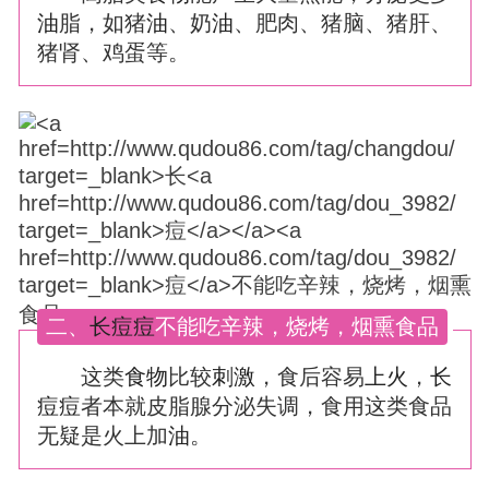
油
脂，如猪
油
、奶
油
、肥肉、猪脑、猪肝、
猪肾、鸡蛋等。
二、
长
痘
痘
不能吃辛辣，烧烤，烟熏食品
这类
食物
比较
刺激
，食后容易
上火
，
长
痘
痘
者本就皮脂腺分泌失调，食用这类食品
无疑是火上加
油
。