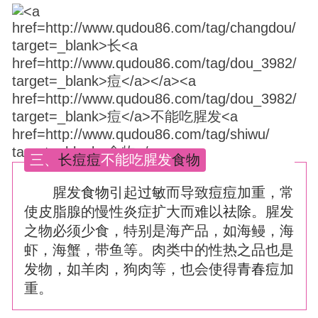
三、
长
痘
痘
不能吃腥发
食物
腥发
食物
引起
过敏
而导致
痘
痘
加重，常
使皮脂腺的慢性炎症扩大而难以
祛除
。腥发
之物必须少食，特别是海产品，如海鳗，海
虾，海蟹，带鱼等。肉类中的性热之品也是
发物，如羊肉，狗肉等，也会使得
青春
痘
加
重。