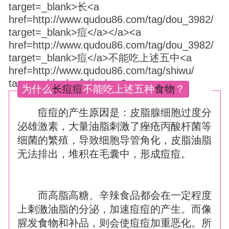
为什么
长
痘
痘
不能吃上述五种
食物
？
痘
痘
的产生
原因
是：皮脂腺细胞过度分
泌雄激素，大量
油
脂
刺激
了
痤疮
丙酸杆菌等
细菌的繁殖，导致细胞导管角化，皮脂
油
脂
无法排出，堆积在毛囊中，形成
痘
痘
。
而高脂高糖、辛辣食品都会在一定程度
上
刺激
油
脂的分泌，加速
痘
痘
的产生。而像
腥发
食物
和补品，则会使
痘
痘
加重恶化。所