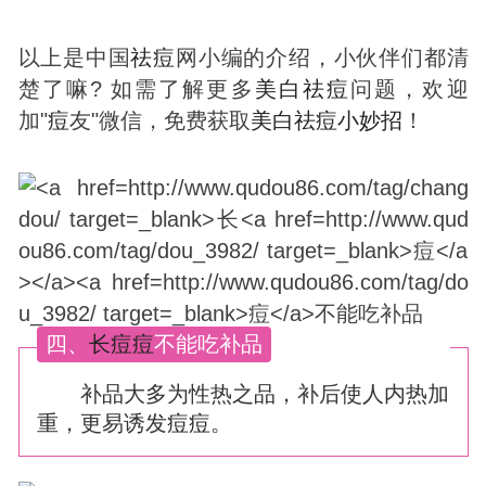
以上是中国
祛
痘
网小编的介绍，小伙伴们都清
楚了嘛? 如需了解更多
美白
祛
痘
问题，欢迎
加"
痘
友"微信，免费获取
美白
祛
痘
小妙招
！
四、
长
痘
痘
不能吃补品
补品大多为性热之品，补后使人内热加
重，更易诱发
痘
痘
。