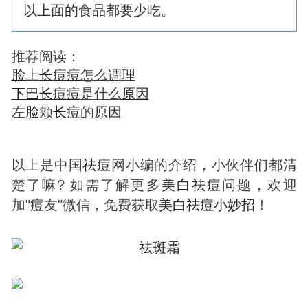
以上面的食品都要少吃。
推荐阅读：
脸
上
长
痘
痘
怎么调理
下巴
长
痘
痘
是什么
原因
左
脸
颊
长
痘
的
原因
以上是中国
祛
痘
网小编的介绍，小伙伴们都清
楚了嘛? 如需了解更多
美白
祛
痘
问题，欢迎
加"
痘
友"微信，免费获取
美白
祛
痘
小妙招
！