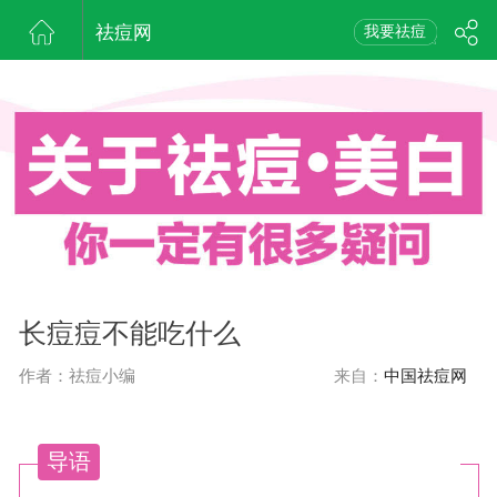
祛痘网
我要祛痘
长痘痘不能吃什么
作者：祛痘小编
来自：
中国祛痘网
导语