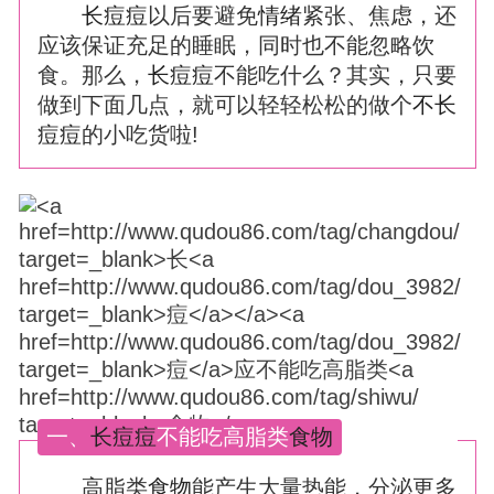
长
痘
痘
以后要避免
情绪
紧张、焦虑，还
应该保证充足的睡眠，同时也不能忽略饮
食。那么，
长
痘
痘
不能吃什么？其实，只要
做到下面几点，就可以轻轻松松的做个
不
长
痘
痘
的小吃货啦!
一、
长
痘
痘
不能吃高脂类
食物
高脂类
食物
能产生大量热能，分泌更多