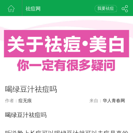
祛痘网
我要祛痘
喝绿豆汁祛痘吗
作者：
痘无痕
来自：
华人青春网
喝
绿豆汁
祛
痘
吗