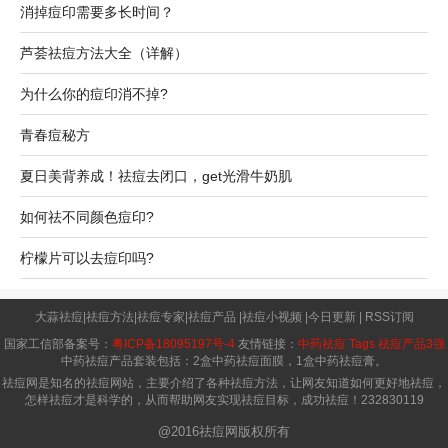
消掉痘印需要多长时间？
芦荟祛痘方法大全（详解）
为什么你的痘印消不掉?
青春痘秘方
夏日美背养成！祛痘去闭口，get光滑牛奶肌
如何祛不同颜色痘印?
柠檬片可以去痘印吗?
大蒜祛痘
|
祛痘方法
|
祛痘专家
|
祛痘产品
|
祛痘小视频
|
今日更新
|
RSS订阅
国家工信部备案号：
粤ICP备18095197号-4
友情链接：
中药祛痘
Tags
祛痘产品3强
中药祛痘产品套装包括：2盒中药祛痘面膜，1盒中药祛痘膏。
祛痘网是知名的祛痘网站，主要介绍了各种祛痘方法，让网友知道如何更好地祛痘，
怎样祛痘才是科学的，从而帮助网友实现祛痘目标，成功祛痘！
232830119
@2016祛痘网版权所有