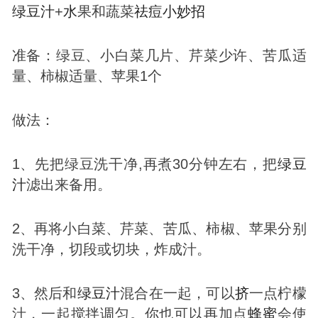
绿豆汁
+
水
果和蔬菜
祛
痘
小妙招
准备：绿豆、小白菜几片、芹菜少许、苦瓜适
量、柿椒适量、苹果1个
做法：
1、先把绿豆洗干净,再煮30分钟左右，把
绿豆
汁
滤出来备用。
2、再将小白菜、芹菜、苦瓜、柿椒、苹果分别
洗干净，切段或切块，炸成汁。
3、然后和
绿豆汁
混合在一起，可以
挤
一点柠檬
汁，一起搅拌调匀。你也可以再加点
蜂蜜
会使