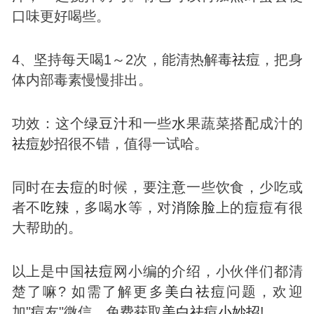
口味更好喝些。
4、坚持每天喝1～2次，能清热解毒
祛
痘
，把身
体内部毒素慢慢排出。
功效：这个
绿豆汁
和一些
水
果蔬菜搭配成汁的
祛
痘
妙招很不错，值得一试哈。
同时在
去
痘
的时候，要
注意
一些饮食，少吃或
者不
吃辣
，多喝
水
等，对
消除
脸
上的
痘
痘
有很
大帮助的。
以上是中国
祛
痘
网小编的介绍，小伙伴们都清
楚了嘛? 如需了解更多
美白
祛
痘
问题，欢迎
加"
痘
友"微信，免费获取
美白
祛
痘
小妙招
!