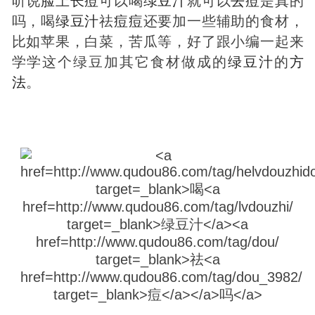
听说
脸
上
长
痘
可以喝
绿豆汁
就可以
去
痘
是真的
吗，喝
绿豆汁
祛
痘
痘
还要加一些辅助的食材，
比如苹果，白菜，苦瓜等，好了跟小编一起来
学学这个绿豆加其它食材做成的
绿豆汁
的
方
法
。