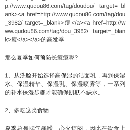
那么
夏季
如何
预防
长
痘
痘
呢?
1、从洗
脸
开始选择高
保湿
的洁面
乳
，再到
保湿
水
、
保湿
精华
、
保湿
乳
、
保湿
喷雾等，一系列
的
补
水
保湿
步骤才能确保
肌肤
不缺
水
。
2、多吃这类
食物
夏季
总是脾气暴躁、心火烦闷，因此在饮食上