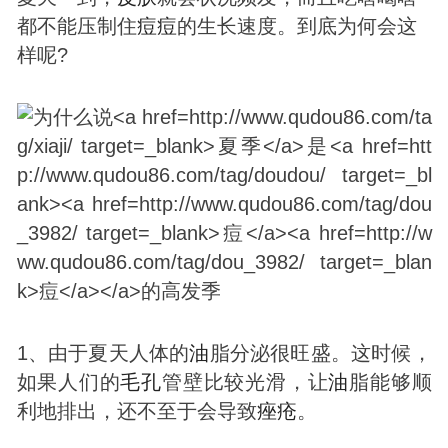
都不能压制住
痘
痘
的生长速度。到底为何会这
样呢?
1、由于夏天人体的
油
脂分泌很旺盛。这时候，
如果人们的
毛孔
管壁比较光滑，让
油
脂能够顺
利地排出，还不至于会导致
痤疮
。