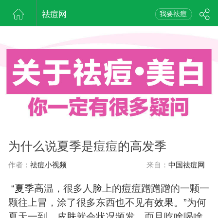
祛痘网
我要祛痘
为什么说夏季是痘痘的高发季
作者：
祛痘小视频
来自：
中国祛痘网
“
夏季
高温，很多人
脸
上的
痘
痘
蹭蹭蹭的一颗一
颗往上冒，涂了很多东西也不见有
效果
。”为何
夏天一到，
皮肤
就会状况频发，而且吃啥喝啥