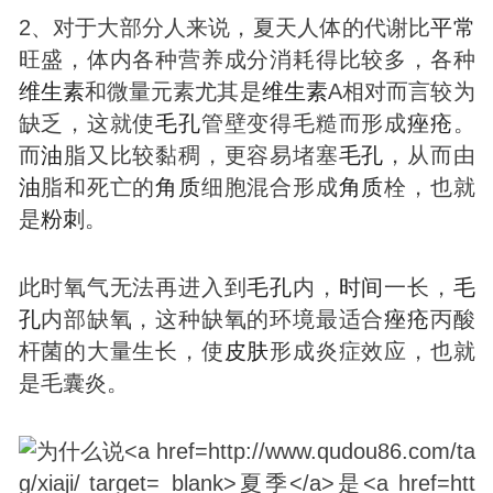
2、对于大部分人来说，夏天人体的代谢比
平常
旺盛，体内各种营养成分消耗得比较多，各种
维生素
和微量元素尤其是
维生素
A相对而言较为
缺乏，这就使
毛孔
管壁变得毛糙而形成
痤疮
。
而
油
脂又比较黏稠，更容易堵塞
毛孔
，从而由
油
脂和死亡的
角质
细胞混合形成
角质
栓，也就
是
粉刺
。
此时氧气无法再进入到
毛孔
内，
时间
一长，
毛
孔
内部缺氧，这种缺氧的环境最适合
痤疮
丙酸
杆菌的大量生长，使
皮肤
形成炎症效应，也就
是毛囊炎。