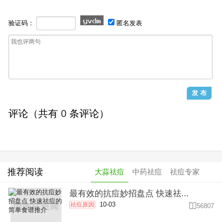
验证码：
匿名发表
评论（共有
0
条评论）
推荐阅读
大蒜祛痘
中药祛痘
祛痘专家
最有效的抗痘妙招盘点 快速祛...
10-03
祛痘原因

56807