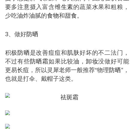
要多
注意
摄入富含
维生素
的蔬菜
水
果和粗粮，
少吃
油
炸
油
腻的
食物
和
甜食
。
3、做好
防晒
积极
防晒
是改善
痘
痘
和
肌肤
好坏的不二法门，
不过有些
防晒
霜
如果比较
油
，
卸妆
没做好可能
更易
长
痘
，所以灵犀老师一般推荐“物理
防晒
”，
也就是打伞、戴帽子这类。