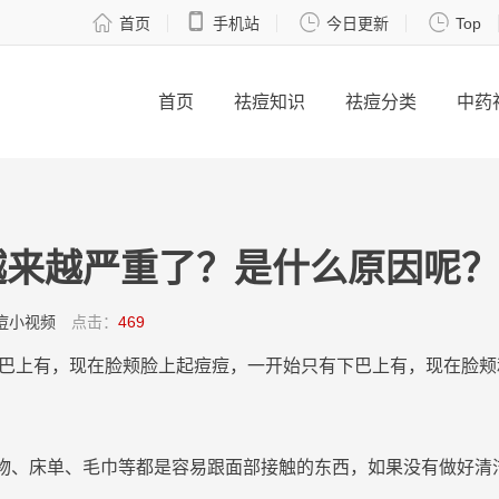




首页
手机站
今日更新
Top
首页
祛痘知识
祛痘分类
中药
越来越严重了？是什么原因呢？
痘小视频
点击：
469
巴
上有，现在
脸
颊
脸
上起
痘
痘
，一开始只有
下巴
上有，现在
脸
颊
物、床单、毛巾等都是容易跟
面部
接触的东西，如果没有做好清