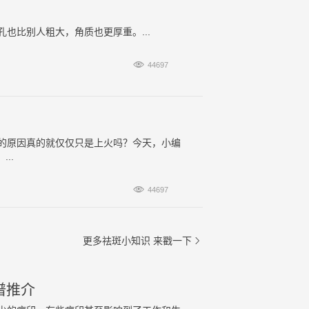
也比别人粗大，角质也更厚重。...

44697
的原因真的就仅仅只是上火吗？今天，小编
..

44697
更多祛斑小知识
来戳一下

谱推介