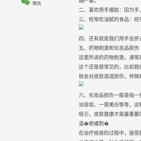

越严重。
微信
二、喜欢用手摸
脸
：因为手
三、经常吃
油
腻的食品：经
四、还有就是我们
用手去
挤
五、药物
刺激
和
化妆
品损伤
这里所说的药物
刺激
，通常
这个还是很常见的，比如我
就会对
皮肤
造成损伤，伴随
六、
化妆
品损伤一般是指一
治
痘
痘
，一周
美白
等等，这
吸引，
皮肤
健康才是最重要的
温�
疤
崾荆�
在
治疗
痘
痘
的过程中，接受