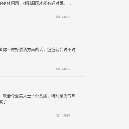
身体问题，找到原因才能有好对策。...

44697
者你不做好清洁方面的话，痘痘就会时不时

44697
，就会令爱美人士十分头痛，特别是天气热
...

44697