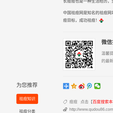
长
痘
痘
也是一种生活经历，
中国祛痘网是知名的祛痘网
痘目标，成功祛痘！
微信
温馨
的最
为您推荐
祛痘知识
痘痘
点击【
百度搜索本

http://www.qudou86.co

祛痘分类