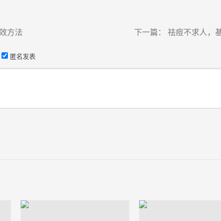
效方法
下一篇：
祛痘不求人，
匿名发表
）