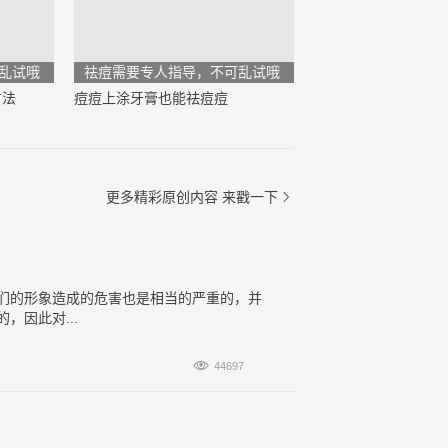
乱试哦
祛痘需要专人指导，不可乱试哦
方法
痘痘上涂牙膏也能祛痘痘
更多精彩原创内容
来戳一下

们的形象造成的危害也是相当的严重的，并
因此对...

44697