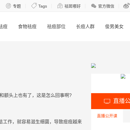





专题
Tags
祛斑哪好
官方微信
祛痘
食物祛痘
祛痘部位
长痘人群
俊男美女
和
额头
上也有了，这是
怎么回事
啊?
直播

直播公开课
洁工作，就容易滋生细菌，导致
痘
痘
越来