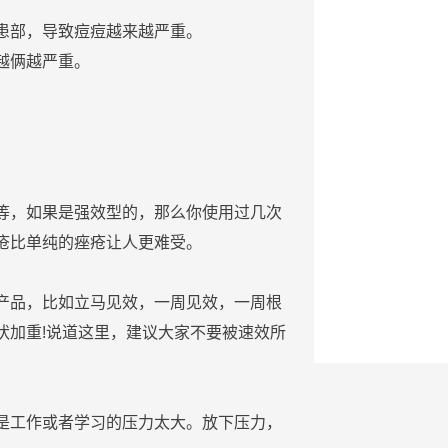
患部，导致
痘
痘
越来越严重。
越俩越严重。
等，如果是强效型的，那么你使用过几次
疮
比单纯的
痤疮
让人更难受。
产品，比如立马见效，一周见效，一周根
状加重!说道这里，建议大家不要被速效所
是工作或者学习的压力太大。放下压力，