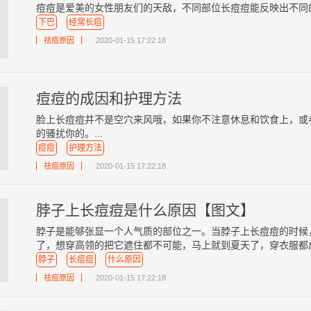
痘痘是爱美的女性朋友们的天敌，不同部位长痘痘能反映出不同的
下巴
经常长痘
祛痘原因
2020-01-15 17:22:18
痘痘的成因和护理方法
脸上长痘痘并不是空穴来风哦，如果你不注意休息和饮食上，或
的骚扰你的。...
痘痘
护理方法
祛痘原因
2020-01-15 17:22:18
脖子上长痘痘是什么原因【图文】
脖子是能够张显一个人气质的部位之一。当脖子上长痘痘的时候
了，想穿高领的把它遮住都不可能，马上就到夏天了，穿衣服都成了
脖子
长痘痘
什么原因
祛痘原因
2020-01-15 17:22:18