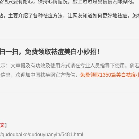
坚信只要有耐心，保持心情愉悦，
脸
上
痘
痘
是会慢慢去除掉的。
站，主要介绍了各种祛痘方法，让网友知道如何更好地祛痘，怎
扫一扫，免费领取祛痘美白小妙招！
提示：
文章提及有功效及使用方式请在专业人员指导下使用。倘
新信息，欢迎加中国祛痘网官方微信，
免费领取1350篇美白祛痘
文
】
m/qudoubaike/qudouyuanyin/5481.html