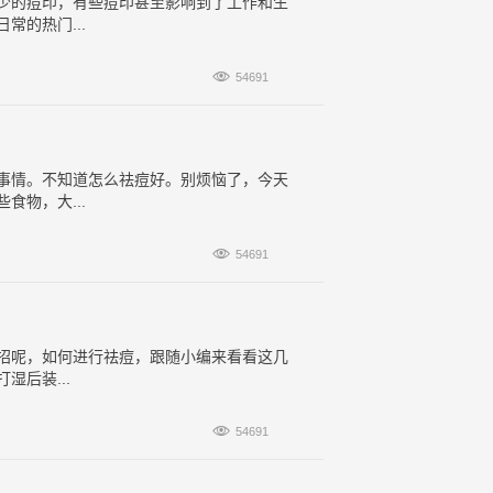
少的痘印，有些痘印甚至影响到了工作和生
的热门...

54691
事情。不知道怎么祛痘好。别烦恼了，今天
物，大...

54691
招呢，如何进行祛痘，跟随小编来看看这几
后装...

54691