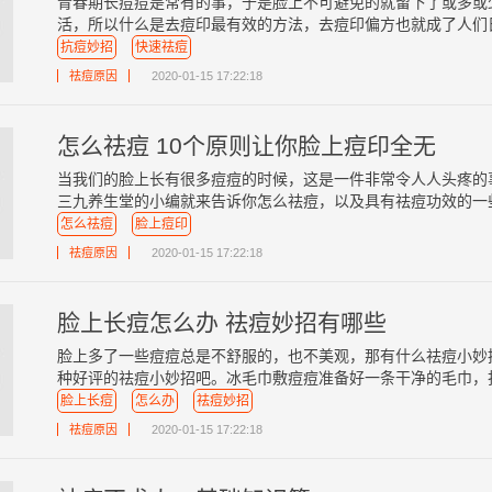
青春期长痘痘是常有的事，于是脸上不可避免的就留下了或多或
活，所以什么是去痘印最有效的方法，去痘印偏方也就成了人们日常
抗痘妙招
快速祛痘
祛痘原因
2020-01-15 17:22:18
怎么祛痘 10个原则让你脸上痘印全无
当我们的脸上长有很多痘痘的时候，这是一件非常令人人头疼的
三九养生堂的小编就来告诉你怎么祛痘，以及具有祛痘功效的一些食
怎么祛痘
脸上痘印
祛痘原因
2020-01-15 17:22:18
脸上长痘怎么办 祛痘妙招有哪些
脸上多了一些痘痘总是不舒服的，也不美观，那有什么祛痘小妙
种好评的祛痘小妙招吧。冰毛巾敷痘痘准备好一条干净的毛巾，打湿
脸上长痘
怎么办
祛痘妙招
祛痘原因
2020-01-15 17:22:18