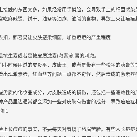
上接触的东西太多，如果经常用手摸
脸
，会导致手上的细菌感染
常吃麻辣烫、饼干、
油
条等
油
炸、
油
腻的
食物
，导致
上火
让
痘
痘
去扣，都容易让
皮肤
感染细菌，加重
痘
痘
的严重程度
是抗生素或者是糖皮质激素(激素)
药膏
的
刺激
。
们小时候用过的皮炎平，皮康王，或者是带有一些松字的
药膏
等
着出现
激素
脸
，
红血丝
等问题一点都不奇怪，然后造成的激素
痤
些劣质的
化妆
品成分，对
皮肤
造成的损伤，还包括一些速效性的
种产品里边通常都会添加一些对
皮肤
有伤害的成分，导致
痘
痘
症
!!1
脸
上
长
痘
痘
的事实，不要每天对着镜子愁眉苦
脸
。有些人
长
痘
痘