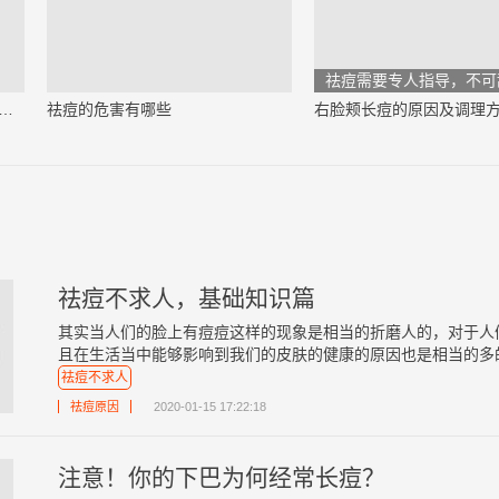
祛痘需要专人指导，不可
上长痘痘是什么原因引起的（必看）
祛痘的危害有哪些
右脸颊长痘的原因及调理
祛痘不求人，基础知识篇
其实当人们的脸上有痘痘这样的现象是相当的折磨人的，对于人
且在生活当中能够影响到我们的皮肤的健康的原因也是相当的多的，
祛痘不求人
祛痘原因
2020-01-15 17:22:18
注意！你的下巴为何经常长痘？