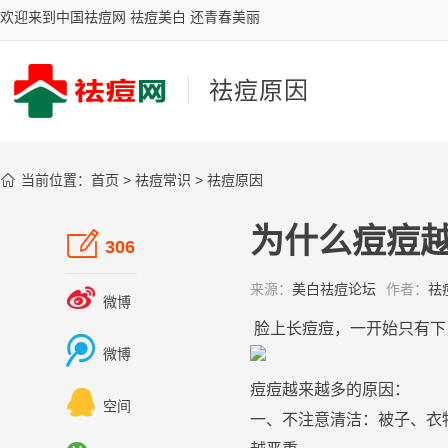
欢迎来到中国祛痘网 祛痘美白 还青春美丽
祛痘原因

当前位置：
首页
>
祛痘常识
>
祛痘原因
为什么痘痘

306
来源：
美白祛痘论坛
作者：
祛

微博
脸
上
长
痘
痘
，一开始只有
下

微博
痘
痘
越来越多的
原因
：

空间
一、不
注意
清洁：被子、衣