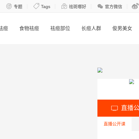





专题
Tags
祛斑哪好
官方微信
祛痘
食物祛痘
祛痘部位
长痘人群
俊男美女
直播

直播公开课