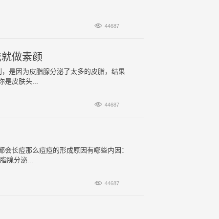

44687
我就做素颜
刺，是因为皮脂腺分泌了太多的皮脂，结果
皮肤头...

44687
都会长痘那么痘痘的形成原因有哪些内因：
腺分泌...

44687