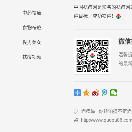
中国祛痘网是知名的祛痘网
中药祛痘
痘目标，成功祛痘！
食物祛痘
微信
俊男美女
温馨
祛痘视频
的最
酒糟鼻
你还怕搞不定酒

http://www.qudou86.com
