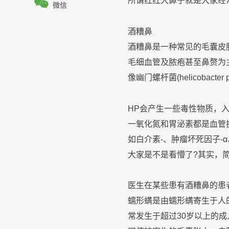

所谓红红大
鼻子
就是大家经
微信
酒糟鼻
酒糟鼻
是一种常见的毛囊皮
毛细血管及脓疱甚至鼻赘为
像幽门螺杆菌(helicobacter
HP会产生一些毒性物质，
一氧化氮和胃泌素都是血管
如白介素-、肿瘤坏死因子
大家是不是看懵了?其实，
医生在某些患有
酒糟鼻
的患
蠕形螨是由蠕形螨寄生于人
常发生于超过30岁以上的成