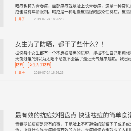
暗疮也称为青春痘，面部痤疮就是脸上长青春痘，这是一种常见
疮也没有年龄限制。暗疮是一种毛囊皮脂腺的感染性炎症。皮脂腺多
鼻子
2019-07-24 18:26:23
女生为了防晒，都干了些什么？！
据说每个女生都有一个不想被晒黑的愿望，却挡不住自己那颗想
天饶过谁?别以为太阳不晒就不会黑了最近天气越来越热，我已经切
防晒
女生为了防晒
鼻子
2019-07-24 18:26:23
最有效的抗痘妙招盘点 快速祛痘的简单食
青春期长痘痘是常有的事，于是脸上不可避免的就留下了或多或
活，所以什么是去痘印最有效的方法，去痘印偏方也就成了人们日常