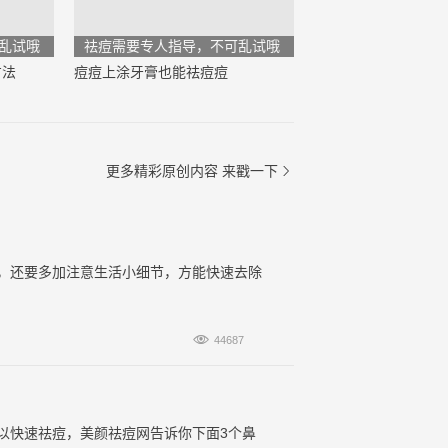
乱试哦
祛痘需要专人指导，不可乱试哦
方法
痘痘上涂牙膏也能祛痘痘
更多精彩原创内容
来戳一下

，还要多加注意生活小细节，方能快速去除

44687
以快速祛痘，美颜祛痘网告诉你下面3个鼻