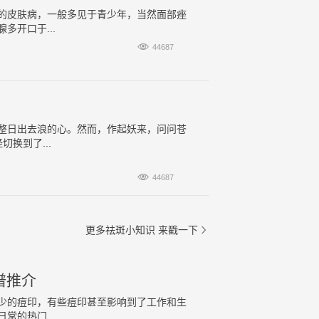
的皮肤病，一般多见于青少年，当然面部痤
开口于...

44687
整日出去浪的心。然而，作起妖来，问问苍
换到了...

44687
更多祛斑小知识
来戳一下

谱推介
少的痘印，有些痘印甚至影响到了工作和生
的热门...