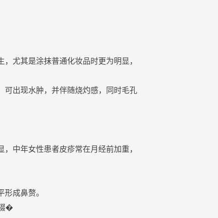
生，尤其是涂抹普通
化妆
品时更为明显，
，可出现
水
肿，并伴随烧灼感，同时
毛孔
显，中年女性患者皮疹常在
月经
前加重，
平形成鼻赘。
辍�