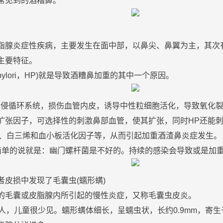
常见到的
酒糟鼻
。
脂腺炎症性疾病，主要发生在面中部，以鼻尖、鼻翼为主，其次
主要特征。
 pylori，HP)就是导致
酒糟鼻
加重的其中一个
原因
。
入侵循环系统，损伤血管内皮，诱导中性粒细胞活化，导致氧化
扩张因子，可选择性的
刺激
鼻部血管，使其扩张，同时HP还能
-α、白三烯和血小板活化因子等，从而引起加重酒渣鼻炎症发生。
简单的说就是：幽门螺杆菌是不好的。持续的感染会导致或是加
者皮损中发现了毛囊虫(蠕形螨)
的毛囊或皮脂腺内所引起的慢性炎症，又称毛囊虫皮炎。
人，儿童很少见。蠕形螨体细长，呈蠕虫状，长约0.9mm，寄