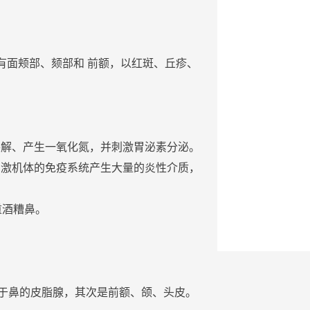
有面颊部、颏部和 前额，以
红斑
、
丘疹
、
裂解、产生一氧化氮，并
刺激
胃泌素分泌。
刺激
机体的免疫系统产生大量的炎性介质，
重
酒糟鼻
。
生于鼻的皮脂腺，其次是前额、颌、
头皮
。