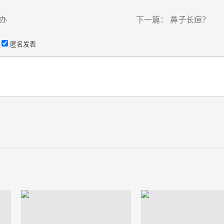
办
下一篇：
鼻子长痘？
匿名发表
）