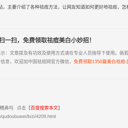
站，主要介绍了各种祛痘方法，让网友知道如何更好地祛痘，怎
扫一扫，免费领取祛痘美白小妙招！
提示：
文章提及有功效及使用方式请在专业人员指导下使用。倘
新信息，欢迎加中国祛痘网官方微信，
免费领取1350篇美白祛痘
糟鼻吗
点击【
百度搜索本文
】
/qudoubuwei/bizi/4209.html