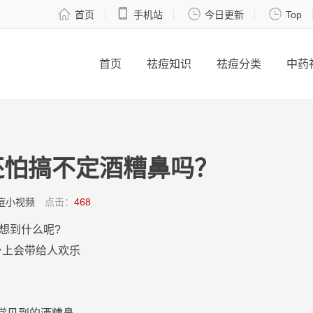




首页
手机站
今日更新
Top
首页
祛痘知识
祛痘分类
中药
还怕搞不定酒糟鼻吗？
痘小视频
点击：
468
想到什么呢?
身上会带给人欢乐