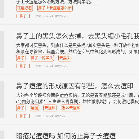
子上长痘痘怎么治的方法，方法简单哦。...
祛痘必看
鼻子上长痘痘怎么治
鼻子
2019-07-24 18:26:23
鼻子上的黑头怎么去掉，去黑头缩小毛孔
大家都讨厌黑头，到底什么是黑头呢?其实黑头是一种开放性粉
积聚在导管里，堵塞变硬，然后在空气中氧化变黑形成的。如果你是
鼻子
鼻子上的黑头
去黑头
鼻子
2019-07-24 18:26:23
鼻子痘痘的形成原因有哪些，怎么去痘印
人的各个阶段都会面临痘痘烦恼，无论是青春期肌还是成年肌，
(1)内分泌因素：人生进入青春期，雄性激素增加，会刺激毛囊皮脂
鼻子
痘痘
去痘印
怎么去痘印
鼻子
2019-07-24 18:26:23
暗疮是痘痘吗 如何防止鼻子长痘痘