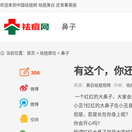
欢迎来到中国祛痘网 祛痘美白 还青春美丽
鼻子

当前位置：
首页
>
祛痘部位
>
鼻子
有这个，你

306
来源：
美白祛痘视频
作者：
祛

微博
一个红红的大
鼻子
，大家会

微博
小丑?红红的大
鼻子
在小丑
但是，若是长在你身上呢?

空间
你会开心吗?