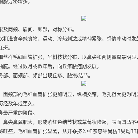
脂腺分泌增多。
累及两颊、眉间、颏部，对称分布。
饮和进食
辛辣
食物
、运动、冷热
刺激
或精神紧张、感情冲动时发
红斑
。
细丝样毛细血管扩张，呈树枝状分布，以鼻尖和两侧鼻翼最明显
油
腻。经过数月或数年后，向
丘疹
脓疱期发展。
鼻部、面颊部、颏部出现
丘疹
、脓疱/结节。
、面颊部的毛细血管扩张更加明显，纵横交错，
毛孔
粗大更为明
历经数年或更久。
鼻
最严重的阶段。
，鼻尖鼻翼肥大，形成紫红色结节状或草莓状隆起，表面凹凸不
泌旺盛，毛细血管扩张显著，从开�
挤
⒉≈亲感纬尚枋昊蚴