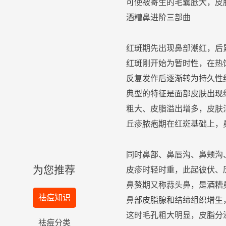
可使被寄生的毛囊胀大，皮
酒糟鼻
进阶三部曲
红斑
期先出现鼻部潮红，后
红斑
刚开始为暂时性，在热
反复发作后逐渐转为持久性
典型的特征是
面部
皮肤
出现
粗大、皮脂溢出增多，
皮肤
丘疹
脓疱期在
红斑
基础上，
同时鼻部、鼻唇沟、鼻颊沟
为您推荐
皮疹时轻时重，此起彼伏、
鼻赘期又称
蒜头
鼻，是
酒糟
祛痘知识
鼻部皮脂腺和结缔组织增生
这时
毛孔
粗大明显，皮脂分
祛痘分类