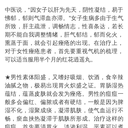
中医说，“因女子以肝为先天，阴性凝结，易于
怫郁，郁则气滞血亦滞。”女子
生病
多由于生气
所致，肝主疏泄，调畅情志，性喜条达，若长
期不能自我调整
情绪
，肝气郁结，郁而化火，
熏蒸于面，就会引起
痤疮
的出现。在
治疗
上，
对于女性
痤疮
患者，首先要重视气机的梳理，
可以适当服用半个月的红花逍遥丸。
★男性素体阳盛，又嗜好吸烟、饮酒，食辛辣
油
腻之物，极易出现胃火炽盛之证。胃肠湿热
蕴结，蕴蒸
皮肤
就会发为
痤疮
。男性的
痘
痘
一
般多会偏红、偏脓或者有硬结，一般是因为脾
湿不化，湿聚成痰，凝滞
肌肤
，使气血运行不
畅，瘀血挟热凝滞于
肌肤
所形成。
治疗
这样的
痘
痘
，首先要清胃火，淡渗利湿。平素可以煮