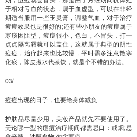
于相对亏血的状态，属于血虚型，可以在非
经
期
适当服用一些玉灵膏，调整气血，对于
治疗
痘
痘
效果
也是很好的;还有些小朋友的
痘
痘
属于
寒痰困阻型，
痘
痘
很小，色白，不冒头，打一
点点隔离
霜
就可以盖住，这就属于典型的阴性
痘
痘
，
治疗
起来也比较慢，平时需多
注意
散寒
化痰，陈皮煮
水
代茶饮，就是个不错的办法。
03/
痘
痘
出现的日子，也要给身体减负
护肤
品尽量少用，
美妆
产品就先不要使用了。
无论哪一型的
痘
痘
治疗
期间都需忌口：戒烟;忌
食辛辣、
油
腻
食物
;勿贪寒凉。