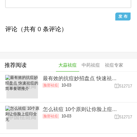
评论（共有
0
条评论）
推荐阅读
大蒜祛痘
中药祛痘
祛痘专家
最有效的抗痘妙招盘点 快速祛...
10-03
脸部祛痘

512717
怎么祛痘 10个原则让你脸上痘...
10-03
脸部祛痘

512717