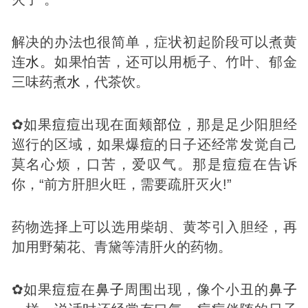
解决的办法也很简单，症状初起阶段可以煮黄
连
水
。如果怕苦，还可以用栀子、竹叶、郁金
三味药煮
水
，代茶饮。
✿如果
痘
痘
出现在面颊
部位
，那是足少阳胆经
巡行的区域，如果爆
痘
的日子还经常发觉自己
莫名心烦，口苦，爱叹气。那是
痘
痘
在告诉
你，“前方肝胆火旺，需要疏肝灭火!”
药物选择上可以选用柴胡、黄芩引入胆经，再
加用野菊花、青黛等清肝火的药物。
✿如果
痘
痘
在
鼻子
周围出现，像个小丑的
鼻子