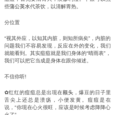
些
蒲公英
水
代茶饮，以清解胃热。
分位置
“视其外应，以知其内脏，则知所病矣”，内脏的
问题我们不容易发现，反应在外的变化，我们
就能看到。其实
痘
痘
就是我们身体的“晴雨表”，
我们可以把它当成是身体在跟你倾述。
不信你听!
✿红红的
痘
痘
总是出现在
额头
，爆豆的日子里
舌尖上还总是溃疡，小便发黄。
痘
痘
是在
说，“你现在心火很旺，应该是时候考虑降降心
火了”。