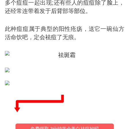
多个
痘
痘
一起出现;还有些人的
痘
痘
除了
脸
上，
还经常连带着发于
后背
部等
部位
。
此种
痘
痘
属于典型的阳性疮疡，送它一碗仙方
活命饮吧，定会
祛
痘
了无痕。
免费领取 3分钟学会美白祛痘妙招