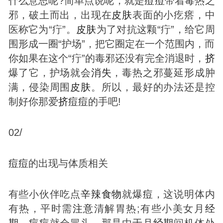
什么意思呢?简单点说呢，就是
痘
痘
带着毒热之
邪，破土而出，出现在
皮肤
表面的小疙瘩，中
医称它为“疔”。
皮肤
为了对抗这颗“疔”，给它周
围形成一圈“护场”，把它圈定在一个范围内，而
你如果在这个“疔”的毒邪还没有完全消退时，
挤
爆了它，护场就会
消失
，毒热之邪蔓延形成肿
满，侵染周围
皮肤
。所以，最好的办法还是控
制好你那爱
挤
痘
痘
的手吧!
02/
痘
痘
的出现与体质相关
有些小伙伴吃点
辛辣
食物
就爆
痘
，这说明体内
有热，平时需
注意
清解胃热;有些小美女月
经
期
，
痘
痘
就会冒头，那是由于月
经期
间机体处