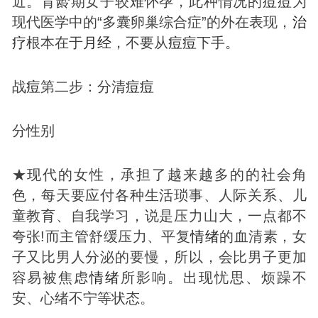
近。育龄期女子较难怀孕，此种情况的
痘
痘
为
现代医学中的“多囊卵巢综合症”的外在表现，
治
疗
根本在于
月经
，不要从
痘
痘
下手。
战
痘
第二步：分清
痘
痘
分性别
★现代的女性，承担了越来越多的的社会角
色，每天要应付各种生活琐事、人际关系、儿
童教育、自我学习，说是压力山大，一点都不
夸张!而主管舒缓压力、平复
情绪
的血清素，女
子又比男人分泌的要慢，所以，会比男子更加
容易被焦虑
情绪
所影响。出现忧思、烦躁不
安、心绪不宁等状态。