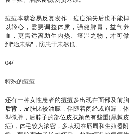
痘
痘
本就容易反复发作，
痘
痘
消失
后也不能掉
以轻心，需要调整体质，强健脾胃，益气养
血，更需远离助生内热、痰湿之物，才可做
到“治未病”，防患于未然也。
04/
特殊的
痘
痘
还有一种女性患者的
痘
痘
多出现在
面部
及前胸
后背
，
皮肤
比较
油
腻，伴随着闭经或崩漏，体
型微胖，后
脖子
的
部位
皮肤
颜色有些重(黑棘皮
症)，体毛较为浓密，多表现在唇周和生殖器附