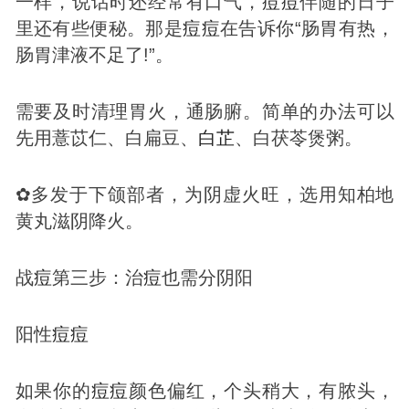
一样，说话时还经常有口气，
痘
痘
伴随的日子
里还有些便秘。那是
痘
痘
在告诉你“肠胃有热，
肠胃津液不足了!”。
需要及时清理胃火，通肠腑。简单的办法可以
先用薏苡仁、白扁豆、
白芷
、白茯苓煲粥。
✿多发于下颌部者，为阴虚火旺，选用知柏地
黄丸滋阴降火。
战
痘
第三步：治
痘
也需分阴阳
阳性
痘
痘
如果你的
痘
痘
颜色偏红，个头稍大，有脓头，