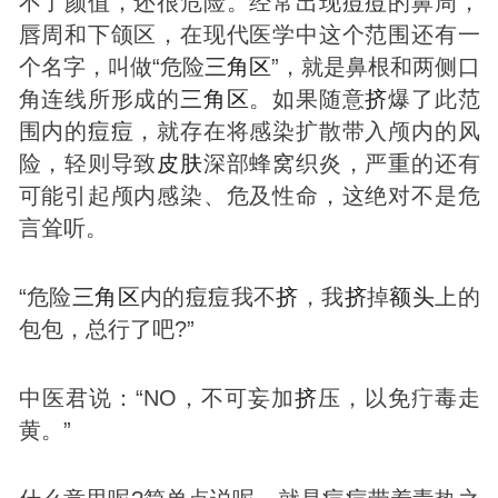
不了颜值，还很危险。经常出现
痘
痘
的鼻周，
唇周和下颌区，在现代医学中这个范围还有一
个名字，叫做“危险
三角区
”，就是鼻根和两侧口
角连线所形成的
三角区
。如果随意
挤
爆了此范
围内的
痘
痘
，就存在将感染扩散带入颅内的风
险，轻则导致
皮肤
深部蜂窝织炎，严重的还有
可能引起颅内感染、危及性命，这绝对不是危
言耸听。
“危险
三角区
内的
痘
痘
我不
挤
，我
挤
掉
额头
上的
包包，总行了吧?”
中医君说：“NO，不可妄加
挤
压，以免疔毒走
黄。”