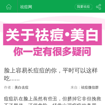
祛痘网
我要祛痘
脸上容易长痘痘的你，平时可以这样
吃......
作者：
美白去痘
来自：
祛痘微信群
痘
痘
趴在
脸
上虽然有些丑，但
挤
掉它非但挽救