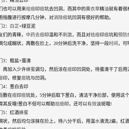
门
1：精
油
去印
们也可以用来
祛
痘
印
痘
坑去凹洞，而其中的
薰衣草
精
油
就有着很
用指腹进行按摩几分钟，对
消除
痘
坑凹洞有很好的帮助。
门
2：
白芷
+绿豆泥
友们的青睐，
中药
去
痘
印温和不
刺激
，而且对
祛
痘
印
痘
坑和
预防
例调匀成糊状，再敷在
脸
上，20分钟后洗干净，坚持一段
时间
，可
门
3：粗盐+蛋清
再加入少许
蜂蜜
调匀，然后涂在
痘
印凹洞处，待蛋清干了后用
痘
印，修复
痘
坑与凹洞。
门
4：葱白去印
后敷在
痘
印
痘
坑处，5分钟后取下葱白，清洁干净
脸
部，使用这
得其反哦!葱白不但可以帮助
祛
痘
印，还可以
有效
淡斑哦!
门
5：红酒
蜂蜜
稠状，然后均匀涂抹在
脸
上，待八分干后，用温
水
清洗2遍，红