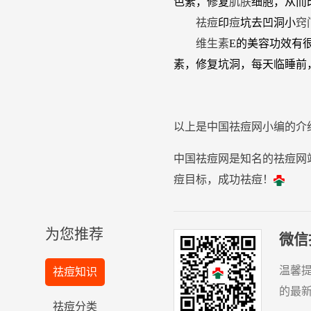
色素，修复
肌肤
细胞，从而
祛
痘
印
痘
坑去凹洞小
窍
维生素
E的美容功效有
素，修复坑洞，每天临睡前
以上是中国
祛
痘
网小编的介
中国祛痘网是知名的祛痘网
痘目标，成功祛痘！
为您推荐
微信
温馨
祛痘知识
的最
祛痘分类