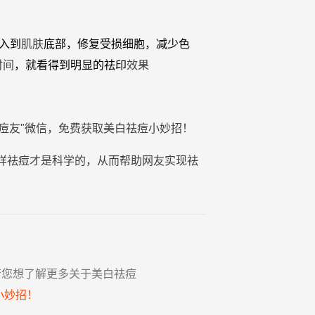
入到
肌肤
底部，修复受损细胞，减少色
时间
，就看得到明显的祛印
效果
痘
友"微信，免费获取
美白
祛
痘
小妙招
！
样祛痘才是科学的，从而帮助网友实现祛
若您想了解更多关于美白祛痘
小妙招！