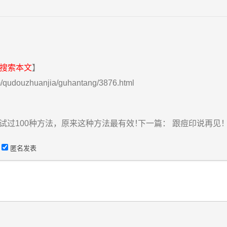
搜索本文
】
/qudouzhuanjia/guhantang/3876.html
试过100种方法，原来这种方法最有效！
下一篇：
跟痘印说再见！
匿名发表