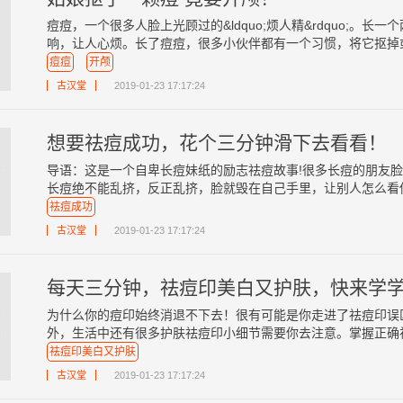
痘痘，一个很多人脸上光顾过的&ldquo;烦人精&rdquo;。
响，让人心烦。长了痘痘，很多小伙伴都有一个习惯，将它抠掉或者
痘痘
开颅
古汉堂
2019-01-23 17:17:24
想要祛痘成功，花个三分钟滑下去看看！
导语：这是一个自卑长痘妹纸的励志祛痘故事!很多长痘的朋友
长痘绝不能乱挤，反正乱挤，脸就毁在自己手里，让别人怎么看你?
祛痘成功
古汉堂
2019-01-23 17:17:24
每天三分钟，祛痘印美白又护肤，快来学
为什么你的痘印始终消退不下去！很有可能是你走进了祛痘印误
外，生活中还有很多护肤祛痘印小细节需要你去注意。掌握正确祛痘
祛痘印美白又护肤
古汉堂
2019-01-23 17:17:24