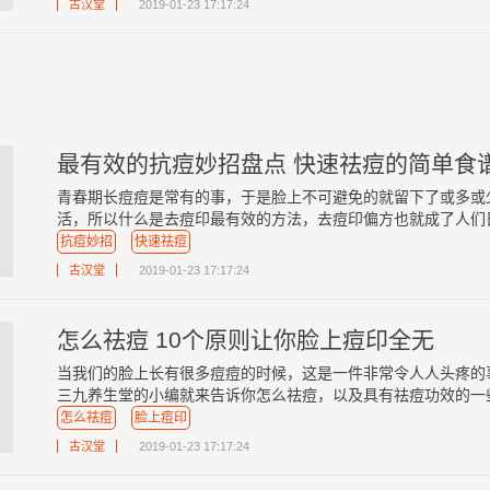
古汉堂
2019-01-23 17:17:24
最有效的抗痘妙招盘点 快速祛痘的简单食
青春期长痘痘是常有的事，于是脸上不可避免的就留下了或多或
活，所以什么是去痘印最有效的方法，去痘印偏方也就成了人们日常
抗痘妙招
快速祛痘
古汉堂
2019-01-23 17:17:24
怎么祛痘 10个原则让你脸上痘印全无
当我们的脸上长有很多痘痘的时候，这是一件非常令人人头疼的
三九养生堂的小编就来告诉你怎么祛痘，以及具有祛痘功效的一些食
怎么祛痘
脸上痘印
古汉堂
2019-01-23 17:17:24