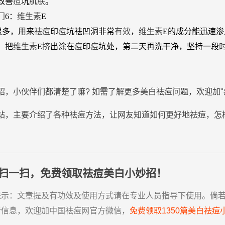
改善
痘
坑
肌肤
。
门
6：
维生素
E
很多，用来
祛
痘
印
痘
坑祛凹洞非常
有效
，
维生素
E的成分能迅速渗
，把
维生素
E
挤
出涂在
痘
印
痘
坑处，第二天再洗干净，坚持一段
绍，小伙伴们都清楚了嘛? 如需了解更多
美白
祛
痘
问题，欢迎加"
站，主要介绍了各种祛痘方法，让网友知道如何更好地祛痘，怎
扫一扫，免费领取祛痘美白小妙招！
提示：
文章提及有功效及使用方式请在专业人员指导下使用。倘
新信息，欢迎加中国祛痘网官方微信，
免费领取1350篇美白祛痘