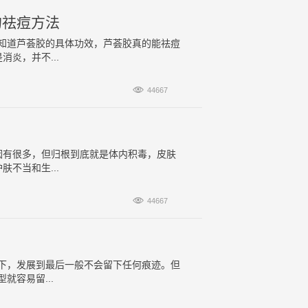
的祛痘方法
知道芦荟胶的具体功效，芦荟胶真的能祛痘
炎，并不...

44667
因有很多，但归根到底就是体内积毒，皮肤
不当和生...

44667
下，发展到最后一般不会留下任何痕迹。但
容易留...