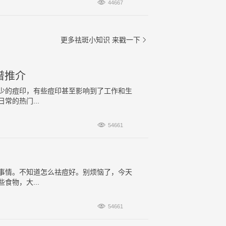

44667
更多祛斑小知识
来戳一下

谱推介
少的痘印，有些痘印甚至影响到了工作和生
的热门...

54661
事情。不知道怎么祛痘好。别烦恼了，今天
物，大...

54661