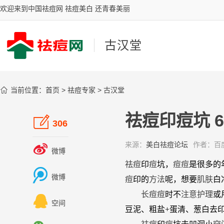
欢迎来到中国祛痘网 祛痘美白 还青春美丽
古汉堂

当前位置：
首页
>
祛痘专家
>
古汉堂
祛痘印痘坑 

306
来源：
美白祛痘论坛
作者：
百

微博
祛
痘
印
痘
坑，
痘
痘
是很多的

微博
痘
印的
方法
呢，想要
肌肤
白
长
痘
痘
时不
注意
护理
或

空间
豆泥、粗盐+蛋清、葱白去