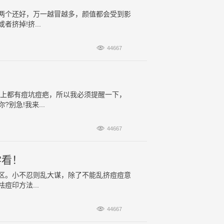
长一个两个还好，万一越冒越多，颜值都会受到影
挤掉!挤...

44667
脸上都有痘坑痘疤，所以我必须提醒一下，
别急!我来...

44667
学看！
区。小不忍则乱大谋，除了不能乱挤痘痘意
印方法...

44667