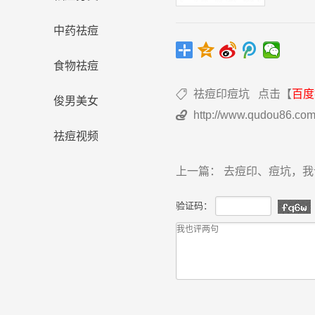
中药祛痘
食物祛痘
祛痘印痘坑
点击【
百度

俊男美女
http://www.qudou86.com

祛痘视频
上一篇：
去痘印、痘坑，我
验证码：