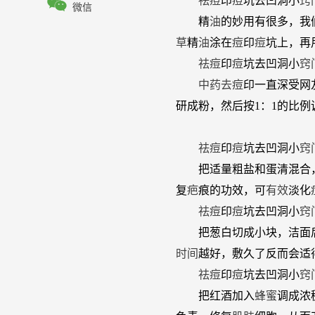

祛
痘
印
痘
坑去凹洞小
窍
微信
精
油
的妙用有很多，我
草
精
油
涂在
痘
印
痘
坑上，再
祛
痘
印
痘
坑去凹洞小
窍
中药
去
痘
印一直深受网
研成粉，然后按1：1的比
祛
痘
印
痘
坑去凹洞小
窍
把适量粗盐和蛋清混合，
复
疤
痕的功效，可
有效
淡化
祛
痘
印
痘
坑去凹洞小
窍
把葱白切成小块，洁面
时间
越好，敷久了反而会适
祛
痘
印
痘
坑去凹洞小
窍
把红酒加入
蜂蜜
调成浓