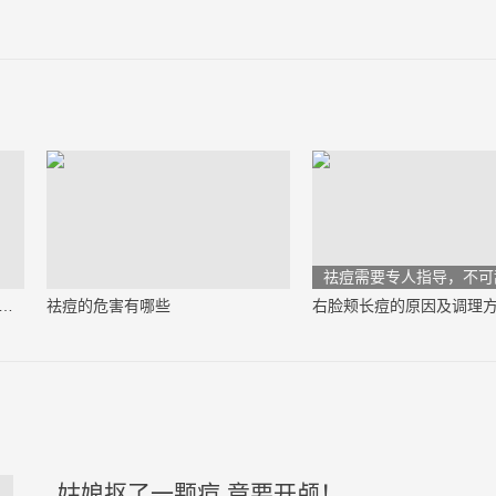
）
祛痘需要专人指导，不可
上长痘痘是什么原因引起的（必看）
祛痘的危害有哪些
右脸颊长痘的原因及调理
姑娘抠了一颗痘 竟要开颅！