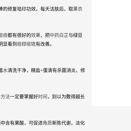
棒的修复祛印功效，每天洁肤后，取
薰衣
痘
痘
都有很好的
效果
，把
中药
白芷
与绿豆
明显看到
痘
印
痘
坑有改善。
温
水
清洗干净，精盐+蛋清有杀菌消炎、修
个
方法
一定要掌握好
时间
，别以为敷得越长
酒中含有果酸，可促进
角质
新陈代谢，淡化