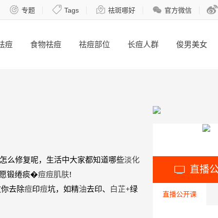





专题
Tags
祛斑哪好
官方微信
祛痘
食物祛痘
祛痘部位
长痘人群
俊男美女
怎么修复呢，生活中大家都知道哪些
淡化
直播

炊愿锻绻痰�
痘
痘
肌肤
!
教你去除
痘
印
痘
坑，如精
油
去印、
白芷
+绿
直播公开课