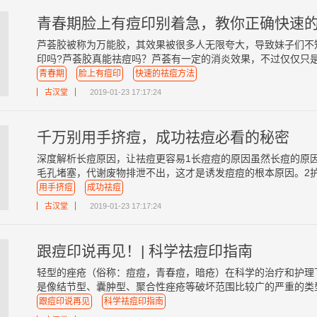
青春期脸上有痘印别着急，教你正确快速
芦荟胶被称为万能胶，其效果被很多人无限夸大，导致妹子们不
印吗?芦荟胶真能祛痘吗？芦荟有一定的消炎效果，不过仅仅只是消
青春期
脸上有痘印
快速的祛痘方法
古汉堂
2019-01-23 17:17:24
千万别用手挤痘，成功祛痘必看的秘密
深度解析长痘原因，让祛痘更容易1长痘痘的原因虽然长痘的原
毛孔堵塞，代谢废物排泄不出，这才是诱发痘痘的根本原因。2护肤
用手挤痘
成功祛痘
古汉堂
2019-01-23 17:17:24
跟痘印说再见！| 科学祛痘印指南
轻型的痤疮（俗称：痘痘，青春痘，暗疮）在科学的治疗和护理
是像结节型、囊肿型、聚合性痤疮等破坏范围比较广的严重的类型就
跟痘印说再见
科学祛痘印指南