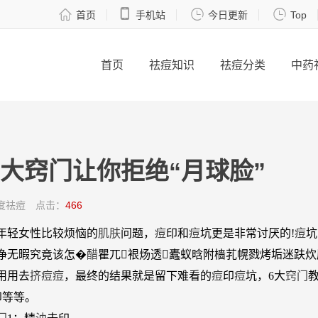




首页
手机站
今日更新
Top
首页
祛痘知识
祛痘分类
中药
6大窍门让你拒绝“月球脸”
度祛痘
点击：
466
年轻女性比较烦恼的
肌肤
问题，
痘
印和
痘
坑更是非常讨厌的!
痘
坑
净无暇究竟该怎�
醋
瞿兀裉炀透蠹蚁晗附樯芤幌戮烤垢迷趺
用用去
挤
痘
痘
，最终的结果就是留下难看的
痘
印
痘
坑，6大
窍门
印等等。