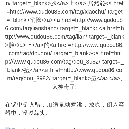
在锅中倒入
醋
，加适量糖煮沸，放凉，倒入容
器中，没过
蒜头
。