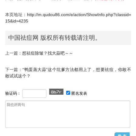
本页地址：
http://m.qudou86.com/e/action/ShowInfo.php?classid=
15&id=4235
中国祛痘网 版权所有转载请注明。
上一篇：
想祛痘除皱？找大蒜吧～～
下一篇：
“鸭蛋蒸大蒜”这个坑爹方法都用上了，想要祛痘，你敢不
敢试试这个？
验证码：
匿名发表