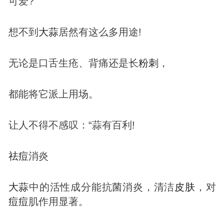
可爱?
想不到
大蒜
居然有这么多用途!
无论是口舌生疮、背痛还是长
粉刺
，
都能将它派上用场。
让人不得不感叹：“蒜有百利!
祛
痘
消炎
大蒜
中的活性成分能抗菌消炎，清洁
皮肤
，对
痘
痘
肌作用显著。