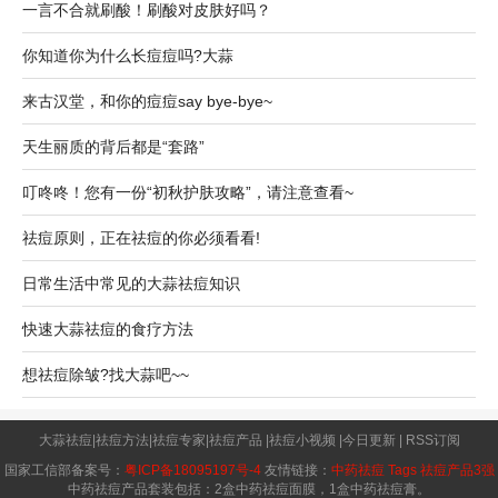
一言不合就刷酸！刷酸对皮肤好吗？
你知道你为什么长痘痘吗?大蒜
来古汉堂，和你的痘痘say bye-bye~
天生丽质的背后都是“套路”
叮咚咚！您有一份“初秋护肤攻略”，请注意查看~
祛痘原则，正在祛痘的你必须看看!
日常生活中常见的大蒜祛痘知识
快速大蒜祛痘的食疗方法
想祛痘除皱?找大蒜吧~~
大蒜祛痘
|
祛痘方法
|
祛痘专家
|
祛痘产品
|
祛痘小视频
|
今日更新
|
RSS订阅
国家工信部备案号：
粤ICP备18095197号-4
友情链接：
中药祛痘
Tags
祛痘产品3强
中药祛痘产品套装包括：2盒中药祛痘面膜，1盒中药祛痘膏。