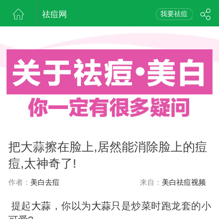
祛痘网
我要祛痘
把大蒜擦在脸上,居然能消除脸上的痘
痘,太神奇了!
作者：
美白去痘
来自：
美白祛痘视频
提起
大蒜
，你以为
大蒜
只是炒菜时跑龙套的小