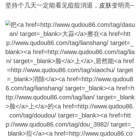
坚持个几天一定能看见
痘
痘
消退，
皮肤
变明亮~