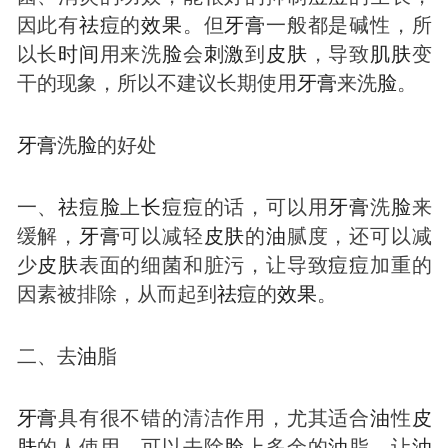
因此有
祛
痘
的
效果
。但
牙膏
一般都是碱性，所
以长
时间
用来洗
脸
会
刺激
到
皮肤
，导致
肌肤
变
干的现象，所以不建议长期使用
牙膏
来洗
脸
。
牙膏
洗
脸
的好处
一、
祛
痘
脸
上
长
痘
痘
的话，可以用
牙膏
洗
脸
来
缓解，
牙膏
可以减轻
皮肤
的
油
腻度，还可以减
少
皮肤
表面的细菌和脏污，让导致
痘
痘
加重的
因素被排除，从而起到
祛
痘
的
效果
。
二、去
油
脂
牙膏
具有很不错的清洁作用，尤其适合
油
性
皮
肤
的人使用，可以去除
脸
上多余的
油
脂，让
油