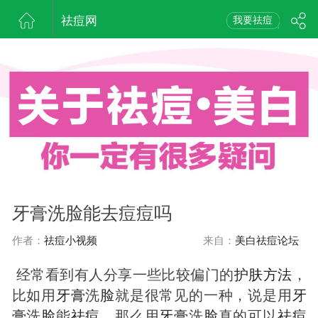
祛痘网
我要祛痘
牙膏洗脸能去痘痘吗
作者：
祛痘小视频
来自：
美白祛痘论坛
经常看到有人分享一些比较偏门的
护肤
方法
，
比如用
牙膏
洗
脸
就是很常见的一种，说是用
牙
膏
洗
脸
能
祛
痘
，那么用
牙膏
洗
脸
真的可以
祛
痘