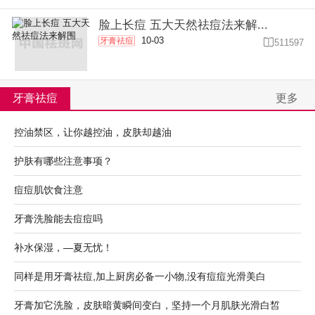
脸上长痘 五大天然祛痘法来解...
10-03
牙膏祛痘

511597
牙膏祛痘
更多
控油禁区，让你越控油，皮肤却越油
护肤有哪些注意事项？
痘痘肌饮食注意
牙膏洗脸能去痘痘吗
补水保湿，—夏无忧！
同样是用牙膏祛痘,加上厨房必备一小物,没有痘痘光滑美白
牙膏加它洗脸，皮肤暗黄瞬间变白，坚持一个月肌肤光滑白皙