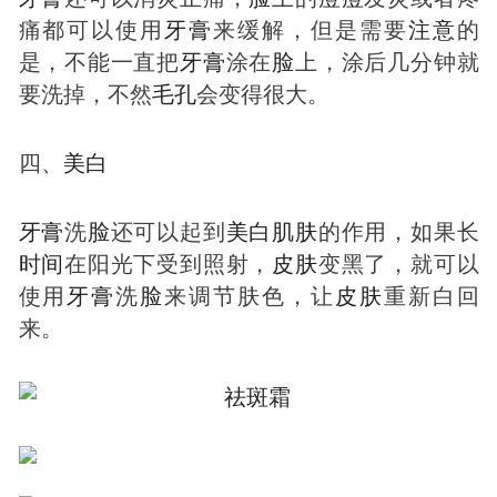
痛都可以使用
牙膏
来缓解，但是需要
注意
的
是，不能一直把
牙膏
涂在
脸
上，涂后几分钟就
要洗掉，不然
毛孔
会变得很大。
四、
美白
牙膏
洗
脸
还可以起到
美白
肌肤
的作用，如果长
时间
在阳光下受到照射，
皮肤
变黑了，就可以
使用
牙膏
洗
脸
来调节肤色，让
皮肤
重新白回
来。