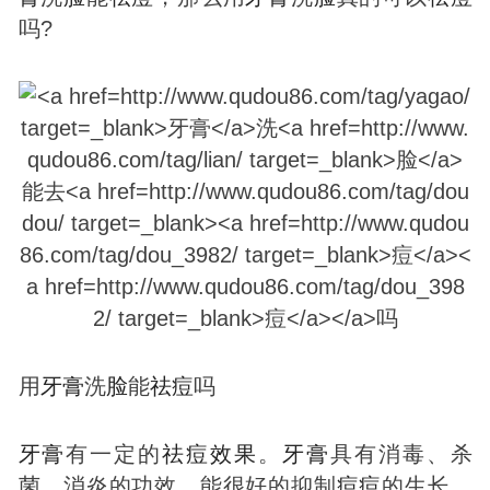
吗?
用
牙膏
洗
脸
能
祛
痘
吗
牙膏
有一定的
祛
痘
效果
。
牙膏
具有消毒、杀
菌、消炎的功效，能很好的抑制
痘
痘
的生长，