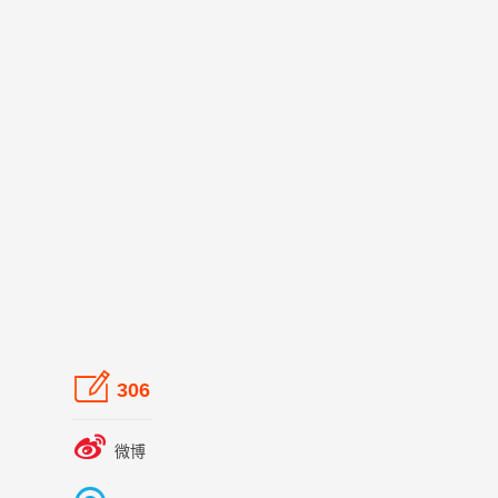

306

微博