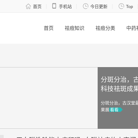




首页
手机站
今日更新
Top
首页
祛痘知识
祛痘分类
中药
分斑分治，古汉堂最
科技祛斑成果展
分斑分治，古汉堂最新科技祛
果展
看看