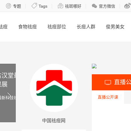





专题
Tags
祛斑哪好
官方微信
祛痘
食物祛痘
祛痘部位
长痘人群
俊男美女
新
直播

直播公开课
斑成
中国祛痘网