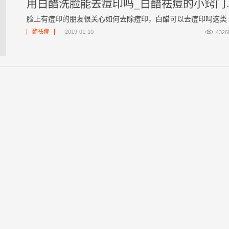
用白醋洗脸能
脸上有痘印的朋友很关心如何去除痘印，白醋可以去痘印吗这类 ..

醋祛痘
2019-01-10
4326