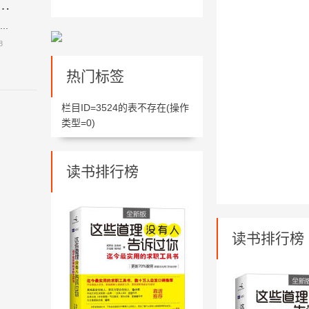
去痘印吗_白醋祛痘的小窍门详解！
.
8
热门标签
栏目ID=
3524
的表不存在(操作
类型=0)
读书排行榜
读书排行榜