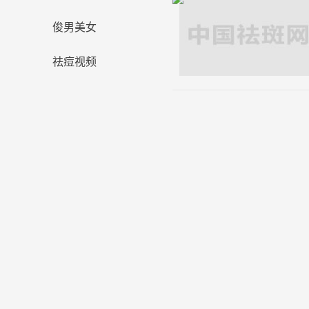
俊男美女
祛痘视频