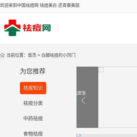
欢迎来到中国祛痘网 祛痘美白 还青春美丽

当前位置：
首页
>
白醋祛痘的小窍门
为您推荐
你的祛斑有效吗？
祛痘知识
台湾女星御用古汉堂研究院祛斑圣
品，祛斑效果风靡全国
看看
祛痘分类
中药祛痘
食物祛痘