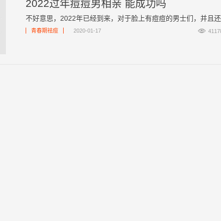
2022过年痘痘男相亲 能成功吗
不好意思，2022年已经到来，对于脸上有痘痘的男士们，并且还 .

青春期祛痘
2020-01-17
4117