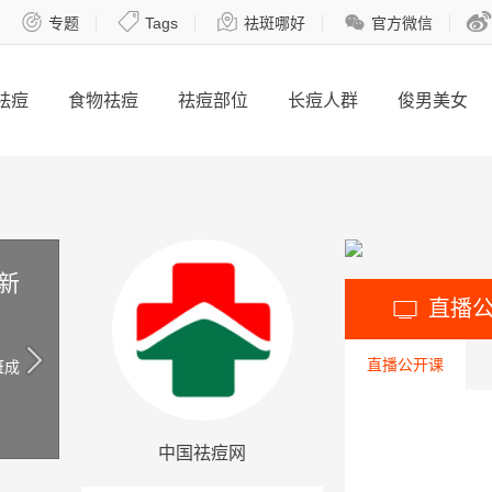





专题
Tags
祛斑哪好
官方微信
祛痘
食物祛痘
祛痘部位
长痘人群
俊男美女
新
直播

直播公开课
斑成
中国祛痘网