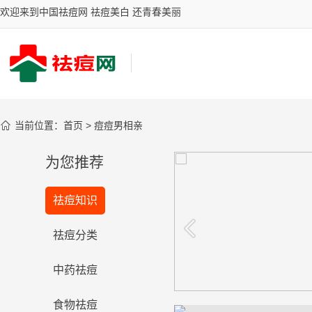
欢迎来到中国祛痘网 祛痘美白 还青春美丽

当前位置：
首页
>
痘痘男相亲
为您推荐
你的祛斑有效吗？
祛痘知识
台湾女星御用古汉堂研究院祛斑圣
品，祛斑效果风靡全国
看看
祛痘分类
中药祛痘
食物祛痘