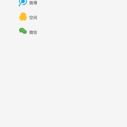

微博

空间

微信