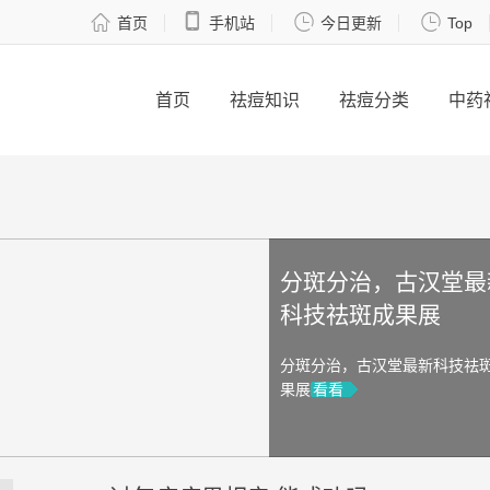




首页
手机站
今日更新
Top
首页
祛痘知识
祛痘分类
中药
分斑分治，古汉堂最
科技祛斑成果展
分斑分治，古汉堂最新科技祛
果展
看看