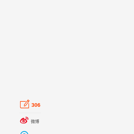

306

微博