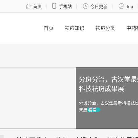




首页
手机站
今日更新
Top
首页
祛痘知识
祛痘分类
中药
分斑分治，古汉堂最
科技祛斑成果展
分斑分治，古汉堂最新科技祛
果展
看看