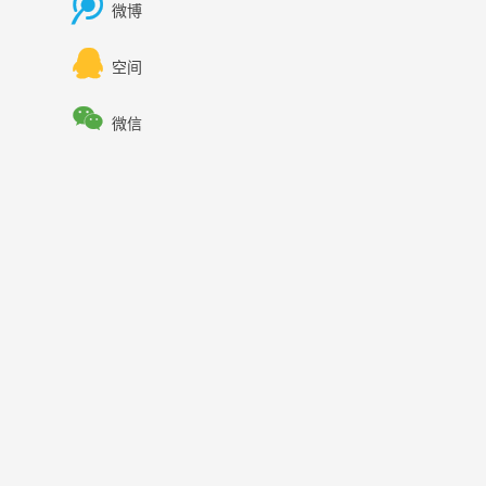

微博

空间

微信