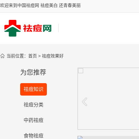
欢迎来到中国祛痘网 祛痘美白 还青春美丽

当前位置：
首页
>
祛痘效果好
为您推荐
你的祛斑有效吗？
祛痘知识
台湾女星御用古汉堂研究院祛斑圣
品，祛斑效果风靡全国
看看
祛痘分类
中药祛痘
食物祛痘