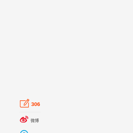

306

微博