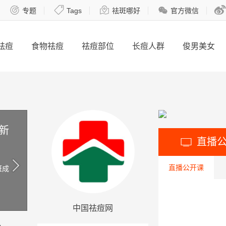





专题
Tags
祛斑哪好
官方微信
祛痘
食物祛痘
祛痘部位
长痘人群
俊男美女
新
直播

直播公开课
斑成
中国祛痘网