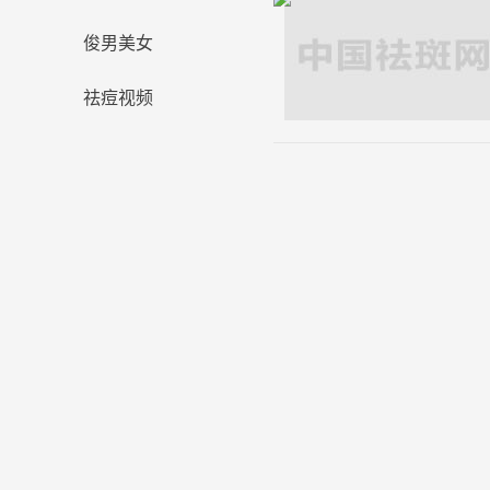
俊男美女
祛痘视频