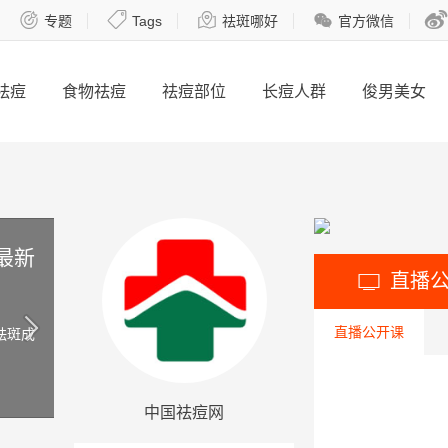





专题
Tags
祛斑哪好
官方微信
祛痘
食物祛痘
祛痘部位
长痘人群
俊男美女
新
直播

直播公开课
斑成
中国祛痘网