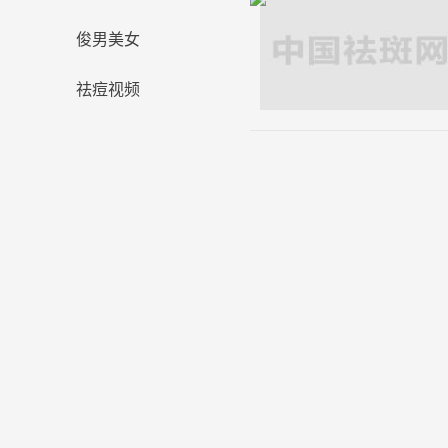
俊男美女
祛痘视频