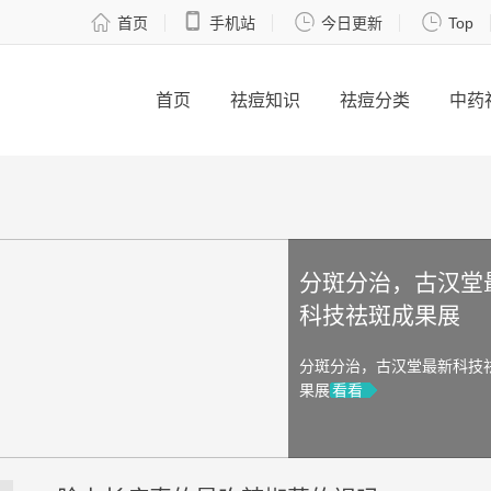




首页
手机站
今日更新
Top
首页
祛痘知识
祛痘分类
中药
分斑分治，古汉堂最
科技祛斑成果展
分斑分治，古汉堂最新科技祛
果展
看看