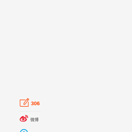

306

微博