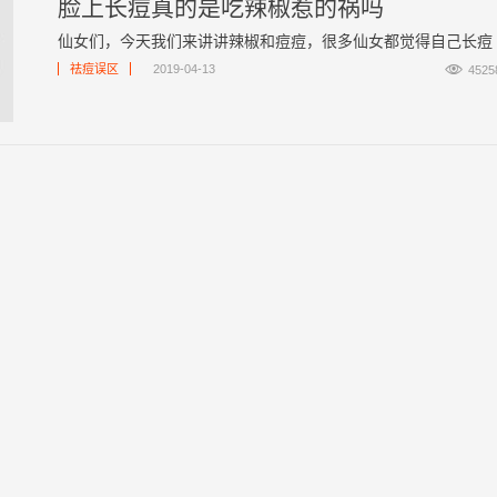
脸上长痘真的是吃辣椒惹的祸吗
仙女们，今天我们来讲讲辣椒和痘痘，很多仙女都觉得自己长痘 ..

祛痘误区
2019-04-13
4525