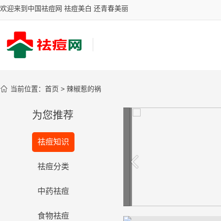
欢迎来到中国祛痘网 祛痘美白 还青春美丽

当前位置：
首页
>
辣椒惹的祸
为您推荐
你的祛斑有效吗？
祛痘知识
台湾女星御用古汉堂研究院祛斑圣
品，祛斑效果风靡全国
看看
祛痘分类
中药祛痘
食物祛痘