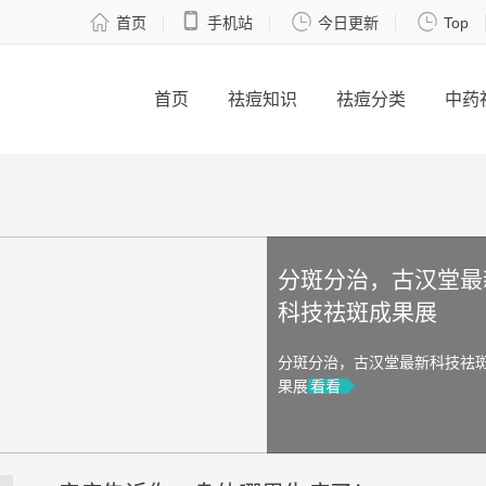




首页
手机站
今日更新
Top
首页
祛痘知识
祛痘分类
中药
分斑分治，古汉堂最
科技祛斑成果展
分斑分治，古汉堂最新科技祛
果展
看看