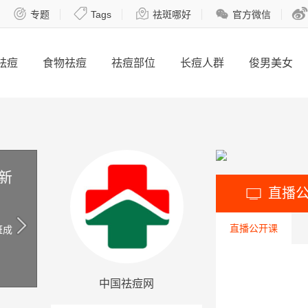





专题
Tags
祛斑哪好
官方微信
祛痘
食物祛痘
祛痘部位
长痘人群
俊男美女
新
直播

直播公开课
斑成
中国祛痘网