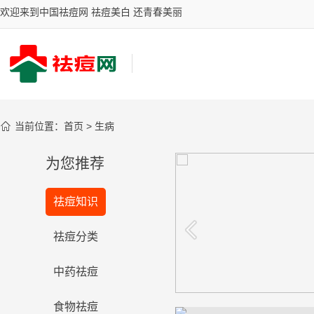
欢迎来到中国祛痘网 祛痘美白 还青春美丽

当前位置：
首页
>
生病
为您推荐
你的祛斑有效吗？
祛痘知识
台湾女星御用古汉堂研究院祛斑圣
品，祛斑效果风靡全国
看看
祛痘分类
中药祛痘
食物祛痘