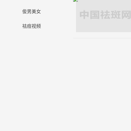
俊男美女
祛痘视频