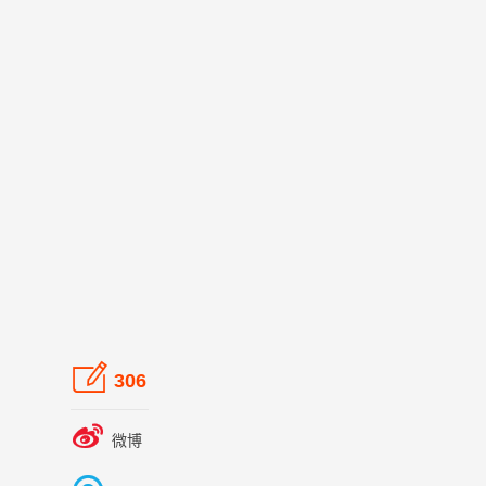

306

微博