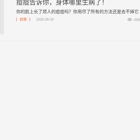
痘痘告诉你，身体哪里生病了！
你的脸上长了烦人的痘痘吗？你用尽了所有的方法还是去不掉它 ..

白领
2020-08-30
430