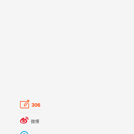

306

微博