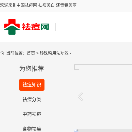
欢迎来到中国祛痘网 祛痘美白 还青春美丽

当前位置：
首页
>
珍珠粉用法功效~
为您推荐
分斑分治，古汉堂最新
科技祛斑成果展
祛痘知识
分斑分治，古汉堂最新科技祛斑成
祛痘分类
果展
看看
中药祛痘
食物祛痘