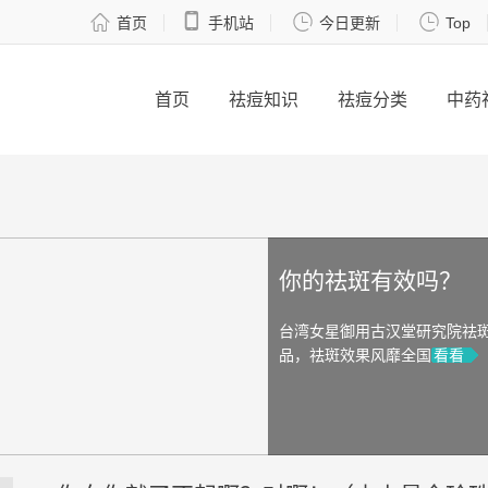




首页
手机站
今日更新
Top
首页
祛痘知识
祛痘分类
中药
你的祛斑有效吗？
台湾女星御用古汉堂研究院祛
品，祛斑效果风靡全国
看看