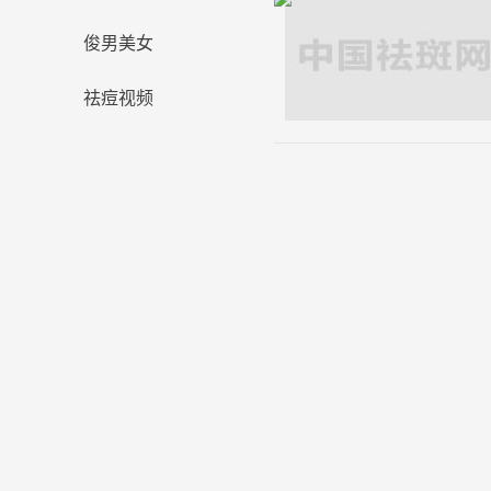
俊男美女
祛痘视频