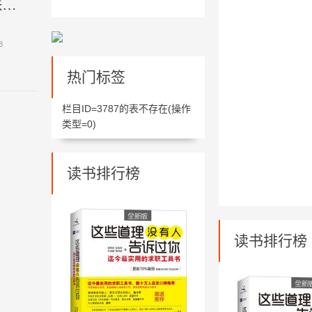
你白你就了不起啊？对啊！（史上最全珍珠粉用法功效~）
8
热门标签
栏目ID=
3787
的表不存在(操作
类型=0)
读书排行榜
读书排行榜