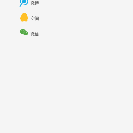

微博

空间

微信