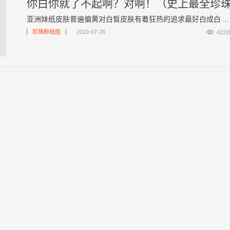
亚洲妹纸皮肤普遍偏黄对白皙皮肤有着狂热的追求最好白成白 ...

珍珠粉祛痘
2019-07-26
4222