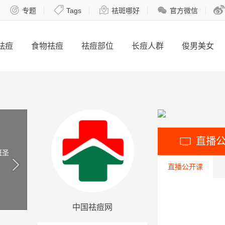





专题
Tags
祛斑哪好
官方微信
祛痘
食物祛痘
祛痘部位
长痘人群
俊男美女
直播

斑圣
直播公开课
中国祛痘网