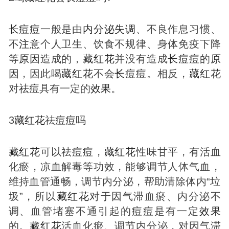
长
痘
痘
一般是由
内分泌失调
、不良作息习惯、
不
注意
个人卫生、饮食不规律、身体免疫下降
等
原因
造成的，
藏红花
并没有造成
长
痘
痘
的
原
因
，因此喝
藏红花
不会
长
痘
痘
。相反，
藏红花
对
祛
痘
具有一定的
效果
。
3
藏红花
祛
痘
痘
吗
藏红花
可以祛
痘
痘
，
藏红花
性味甘平，有活血
化瘀，凉血解毒等功效，能够调节人体气血，
维持血管通畅，调节内分泌，帮助清除体内“垃
圾”，所以
藏红花
对于因气滞血瘀、内分泌不
调、血管堵塞不通引起的
痘
痘
是有一定
效果
的。
藏红花
活血化瘀、调节内分泌，对因气滞