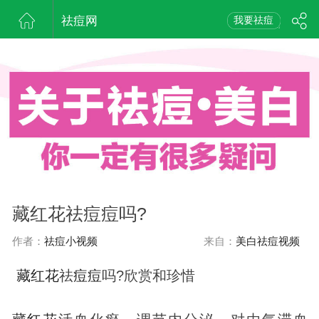
祛痘网
我要祛痘
藏红花祛痘痘吗?
作者：
祛痘小视频
来自：
美白祛痘视频
藏红花
祛
痘
痘
吗?欣赏和珍惜