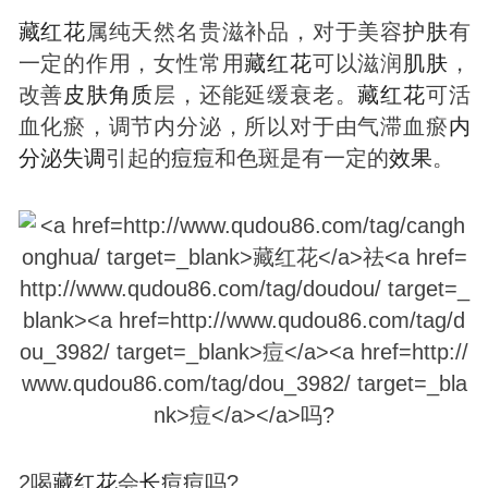
藏红花
属纯天然名贵滋补品，对于美容
护肤
有
一定的作用，女性常用
藏红花
可以滋润
肌肤
，
改善
皮肤
角质
层，还能延缓衰老。
藏红花
可活
血化瘀，调节内分泌，所以对于由气滞血瘀
内
分泌失调
引起的
痘
痘
和色斑是有一定的
效果
。
2喝
藏红花
会
长
痘
痘
吗?