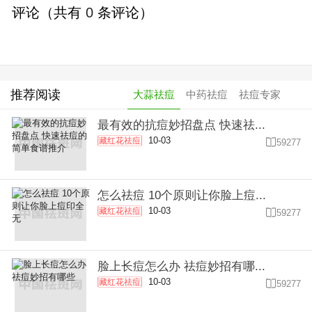
评论（共有
0
条评论）
推荐阅读
大蒜祛痘
中药祛痘
祛痘专家
最有效的抗痘妙招盘点 快速祛...
10-03
藏红花祛痘

59277
怎么祛痘 10个原则让你脸上痘...
10-03
藏红花祛痘

59277
脸上长痘怎么办 祛痘妙招有哪...
10-03
藏红花祛痘

59277