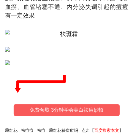
血瘀、血管堵塞不通、
内分泌失调
引起的
痘
痘
有一定
效果
免费领取 3分钟学会美白祛痘妙招
藏红花
祛痘痘
祛痘
藏红花祛痘痘吗
点击【
百度搜索本文
】