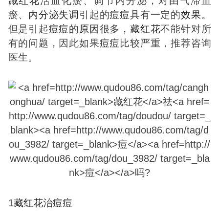
藏红花
活血化瘀、调节内分泌，对由气滞血
瘀、
内分泌失调
引起的
痘
痘
具有一定的
效果
。
但是引起
痘
痘
的
原因
很多，
藏红花
不能针对所
有的问题，因此如果
痘
痘
比较严重，推荐咨询
医生。
1
藏红花
治
痘
痘