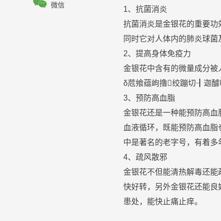

微信
1、抗菌消炎
抗菌消炎是
金银花
的重要功
同时它对人体内的肺炎球菌
2、提高身体免疫力
金银花
中含有的微量成分被
δ苊飨蕴岣撸绞蹦切┨迦醵
3、
预防
高血脂
金银花
还是一种能
预防
高血
血液循环，既能
预防
高血脂
中是著名的老字号，有着多
4、疏风散邪
金银花
不但能清热解毒还能
快好转，另外
金银花
还能良
患处，能快止痛止痒。