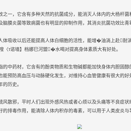
效之一，它含有多种天然的抗菌成分，能消灭人体内的大杨杆菌
及脑膜炎菌等致病菌也有明显的抑制作用，其消炎抗菌功效比青
人体吸收以后还能提高人体白细胞的活性，能增�
油
淌上赴耐
嗖〈τ谘墙】档娜巳河盟�
水
喝对提高身体素质大有好处。
脂的
中药
材，它含有的酚类物质和生物碱都能加快身体内胆固醇
也能
预防
高血压与动脉硬化发生，对维持心血管健康有很大的好处
年的历史。
疏风散邪，平时人们出现外感风热或者心烦以及头痛等不良症状
好的
排毒
作用，能清除人体内积存的毒素，可以用于人类皮炎与