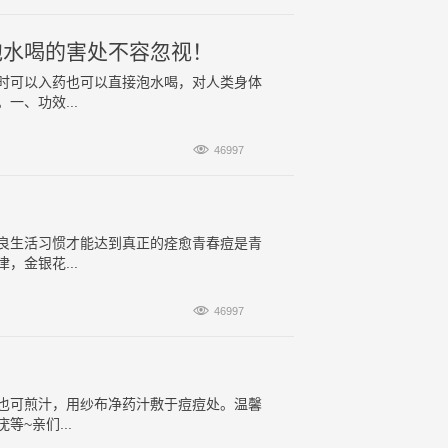
泡水喝的害处不容忽视！
时可以入药也可以直接泡水喝，对人类身体
、功效...

46997
良生活习惯才能达到真正的痊愈青春痘是青
金银花...

46997
也可煎汁，用纱布净药汁敷于痘痘处。温馨
~亲们...