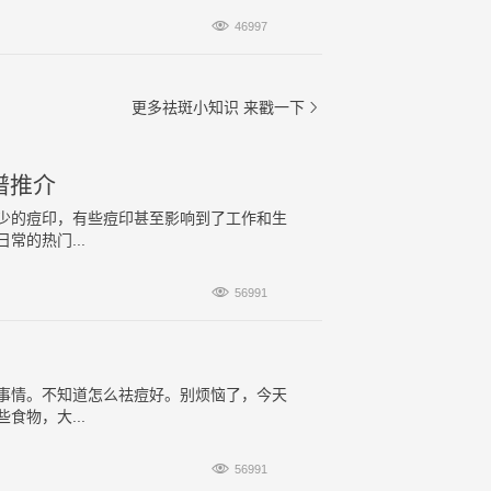

46997
更多祛斑小知识
来戳一下

谱推介
少的痘印，有些痘印甚至影响到了工作和生
的热门...

56991
事情。不知道怎么祛痘好。别烦恼了，今天
物，大...

56991