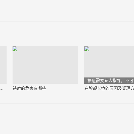
）
祛痘需要专人指导，不可
上长痘痘是什么原因引起的（必看）
祛痘的危害有哪些
右脸颊长痘的原因及调理