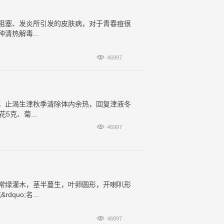
阻塞、发炎所引发的皮肤病，对于青春痘很
热解毒...

46997
，止渴生津秋季清除体内余热，回复津液冬
克、菊...

46997
常绿灌木，茎半蔓生，叶卵圆形，开喇叭形
quo;名...

46997