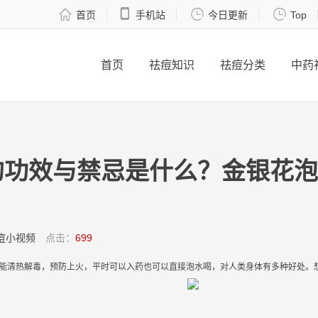




首页
手机站
今日更新
Top
首页
祛痘知识
祛痘分类
中药
的功效与禁忌是什么？金银花泡
痘小视频
点击：
699
能清热解毒，
预防
上火
，平时可以入药也可以直接泡
水
喝，对人类身体有多种好处。