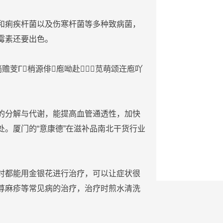
和痢疾杆菌以及伤寒杆菌等多种致病菌，
霉素还要出色。
淌赡芰Γ梢源俳庖呦赴苋萌颂迕庖吖
的分解与代谢，能提高血管通透性，加快
。厦门的“意康德”在滋补品南北干货行业
时都能用
金银花
进行
治疗
，可以让症状很
荨麻疹等常见病的
治疗
，
治疗
时煎
水
清洗