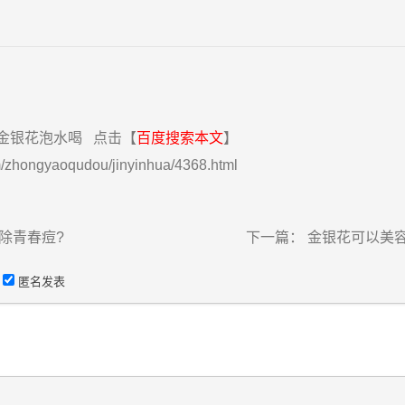
金银花泡水喝
点击【
百度搜索本文
】
/zhongyaoqudou/jinyinhua/4368.html
除青春痘?
下一篇：
金银花可以美
匿名发表