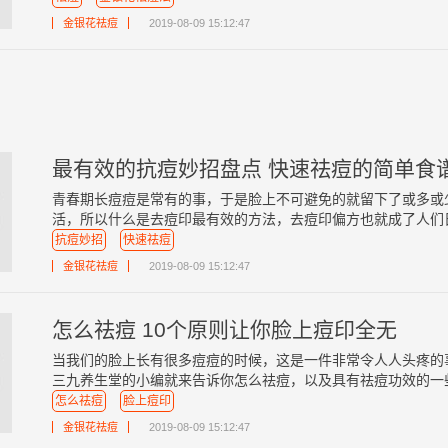
金银花祛痘
2019-08-09 15:12:47
最有效的抗痘妙招盘点 快速祛痘的简单食
青春期长痘痘是常有的事，于是脸上不可避免的就留下了或多或
活，所以什么是去痘印最有效的方法，去痘印偏方也就成了人们日常
抗痘妙招
快速祛痘
金银花祛痘
2019-08-09 15:12:47
怎么祛痘 10个原则让你脸上痘印全无
当我们的脸上长有很多痘痘的时候，这是一件非常令人人头疼的
三九养生堂的小编就来告诉你怎么祛痘，以及具有祛痘功效的一些食
怎么祛痘
脸上痘印
金银花祛痘
2019-08-09 15:12:47