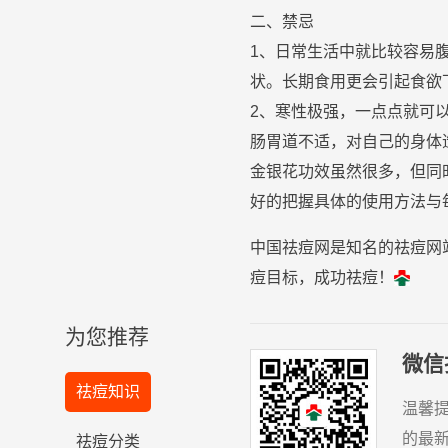
二、
禁忌
1、日常生活中就比较容易
状。长期食用更会引起食欲
2、寒性极强，一点点就可
肠胃道不适，对自己的身体
金银花
功效虽然很多，但同
好的把握具体的使用
方法
与
中国祛痘网是知名的祛痘网
痘目标，成功祛痘！
为您推荐
微信
祛痘知识
温馨
的最
祛痘分类