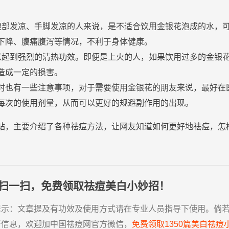
腹部发凉、手脚发凉的人来说，是不适合饮用
金银花
泡成的
水
，
下降、腹痛腹泻等情况，不利于身体健康。
以起到强烈的清热功效。即便是
上火
的人，如果饮用过多的
金银
造成一定的损害。
时也有一些
注意
事项，对于需要使用
金银花
的朋友来说，最好在
每次的使用剂量，从而可以更好的规避副作用的出现。
站，主要介绍了各种祛痘方法，让网友知道如何更好地祛痘，怎
扫一扫，免费领取祛痘美白小妙招！
提示：
文章提及有功效及使用方式请在专业人员指导下使用。倘
新信息，欢迎加中国祛痘网官方微信，
免费领取1350篇美白祛痘