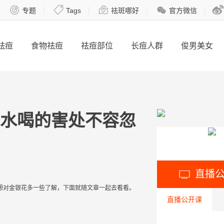





专题
Tags
祛斑哪好
官方微信
祛痘
食物祛痘
祛痘部位
长痘人群
俊男美女
水喝的害处不容忽
直播

想对
金银花
多一些了解，下面就随文章一起去看看。
直播公开课