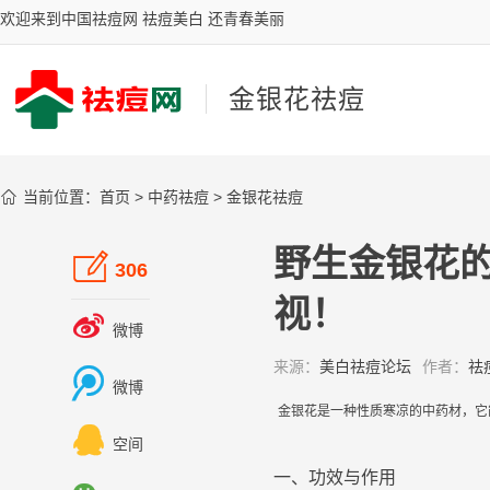
欢迎来到中国祛痘网 祛痘美白 还青春美丽
金银花祛痘

当前位置：
首页
>
中药祛痘
>
金银花祛痘
野生金银花

306
视！

微博
来源：
美白祛痘论坛
作者：
祛

微博
金银花
是一种性质寒凉的
中药
材，它

空间
一、功效与作用