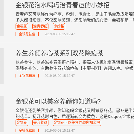
金银花泡水喝巧治青春痘的小妙招
青春痘又可以称作为痤疮、粉刺、毛囊炎，是由于毛囊及皮脂腺
多人都很烦恼，不仅影响美观，还影响我们的心情。金银花是一种清
金银花
治青春痘
小妙招
金银花祛痘
2019-08-09 15:12:47
养生养颜养心茶系列双花除痘茶
以茶养生，以茶滋补春季振奋精神，提高人体机能夏季消暑解毒
季强身补体，有助养生双花除痘茶【主要材料】连翘10克、金银花5
金银花祛痘
2019-08-09 15:12:47
金银花可以美容养颜你知道吗?
金银花还能美容养颜，你知道吗金银花又叫做忍冬花。忍冬是半
的花朵。初开花时白色，后逐渐转变为黄色，这是&ldquo;金银花&rd
金银花
美容养颜
金银花可以美容养颜你知道吗
金银花祛痘
2019-08-09 15:12:47