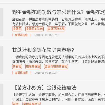
野生金银花的功效与禁忌是什么？金银花
金银花是一种性质寒凉的中药材，它能清热解毒，预防上火，平
有多种好处。想对金银花多一些了解，下面就随文章一起去看看。一
金银花
金银花的功效
金银花泡水喝
金银花祛痘
2019-08-09 15:12:47
甘蔗汁和金银花祛除青春痘?
一切疾病的治疗光靠药物是永远无法断根的只有从根本上改变不
春期阳气上扬的表现，肾津不足，就会生痘痘。甘庶汁能滋养肾津，
青春痘
祛除青春痘
金银花祛除青春痘
金银花祛痘
2019-08-09 15:12:47
【苗方小妙方】金银花祛痘法
【金银花】方法：金银花磨粉，加水调合后，在痘痘局部贴敷。
小贴士：金银花有清热消炎的作用，可用于青春痘、面疱、扁平疣等
祛痘
金银花祛痘法