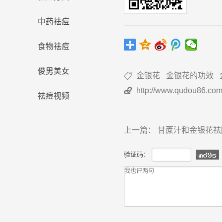
中药祛痘
食物祛痘
俊男美女
金银花
金银花的功效

http://www.qudou86.com

祛痘视频
上一篇：
甘蔗汁和金银花祛
验证码：