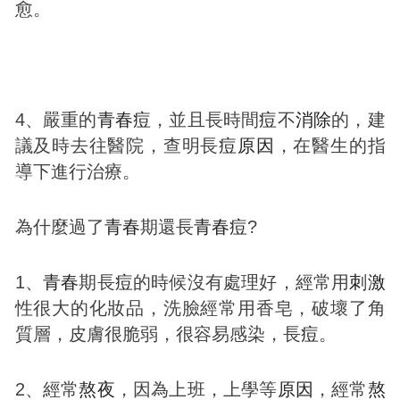
愈。
4、嚴重的
青春
痘
，並且長時間
痘
不
消除
的，建
議及時去往醫院，查明長
痘
原因
，在醫生的指
導下進行治療。
為什麼過了
青春
期還長
青春
痘
?
1、
青春
期長
痘
的時候沒有處理好，經常用
刺激
性很大的化妝品，洗臉經常用香皂，破壞了角
質層，皮膚很脆弱，很容易感染，長
痘
。
2、經常
熬夜
，因為上班，上學等
原因
，經常
熬