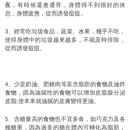
夜
，有時候還會通宵，身體得不到很好的休
息，身體疲憊，從而誘發
痘
痘
。
3、經常吃垃圾食品，蔬菜、
水
果，幾乎不吃，
使得身體中的垃圾越來越多，不能及時排除，
從而誘發
痘
痘
。
4、少是奶
油
、肥豬肉等富含脂肪的
食物
及
油
炸
食物
，因為
油
膩性的
食物
可以增加皮脂腺分泌
皮脂;使本來就
油
膩的皮膚變得更
油
。
5、含糖量高的
食物
也不宜多食，如巧克力及各
種糖果，因為過多的糖在體內可轉化為脂肪，