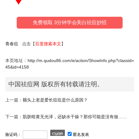
免费领取 3分钟学会美白祛痘妙招
青春痘
点击【
百度搜索本文
】
本页地址：
http://m.qudou86.com/e/action/ShowInfo.php?classid=
45&id=4158
中国祛痘网 版权所有转载请注明。
上一篇：
额头上老是爱长痘痘是什么原因？
下一篇：
肌肤暗黄无光泽，还缺水干燥？那你可能是没有做……
验证码：
匿名发表