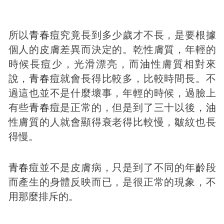
所以
青春
痘
究竟長到多少歲才不長，是要根據
個人的皮膚差異而決定的。乾性膚質，年輕的
時候長
痘
少，光滑漂亮，而
油
性膚質相對來
說，
青春
痘
就會長得比較多，比較時間長。不
過這也並不是什麼壞事，年輕的時候，過臉上
有些
青春
痘
是正常的，但是到了三十以後，
油
性膚質的人就會顯得衰老得比較慢，皺紋也長
得慢。
青春
痘
並不是皮膚病，只是到了不同的年齡段
而產生的身體反映而已，是很正常的現象，不
用那麼排斥的。