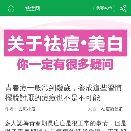
祛痘网
我要祛痘
青春痘一般漲到幾歲，養成這些習慣
擺脫討厭的痘痘也不是不可能
作者：
去斑小痘
来自：
祛痘微信群
多人認為
青春
期長
痘
痘
是很正常的事情，但是