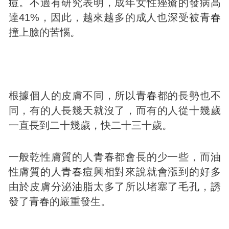
痘
。不過有研究表明，成年女性痤瘡的發病高
達41%，因此，越來越多的成人也深受被
青春
撞上臉的苦惱。
根據個人的皮膚不同，所以
青春
都的長勢也不
同，有的人長幾天就沒了，而有的人從十幾歲
一直長到二十幾歲，快二十三十歲。
一般乾性膚質的人
青春
都會長的少一些，而
油
性膚質的人
青春
痘
興相對來說就會漲到的好多
由於皮膚分泌
油
脂太多了所以堵塞了
毛孔
，誘
發了
青春
的嚴重發生。