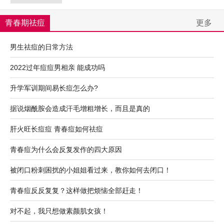
青春期祛痘
更多
男生祛痘的日常方法
2022过年痘痘男相亲 能成功吗
升学军训期间易长痘怎么办?
据说烟酰胺会造成汗毛增粗增长，而且是真的
肝火旺长痘痘 青春痘如何祛痘
青春痘为什么会反复发作的四大原因
被闭口粉刺困扰的小姐姐看过来，教你如何去闭口！
青春痘反反复复？这样做把烦恼全部赶走！
对不起，我只想做素颜肌女孩！