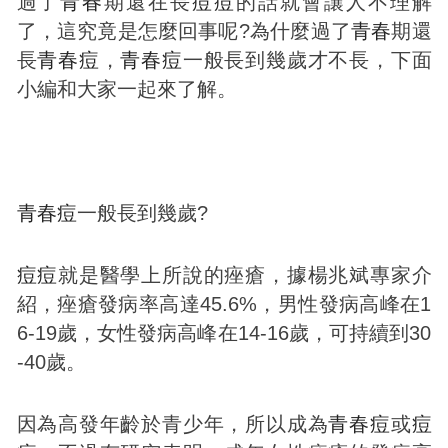
過了
青春
期還在長
痘
痘
的話就會讓人不理解
了，這究竟是怎麼回事呢?為什麼過了
青春
期還
長
青春
痘
，
青春
痘
一般長到幾歲才不長，下面
小編和大家一起來了解。
青春
痘
一般長到幾歲?
痘
痘
就是醫學上所說的痤瘡，據楊兆斌專家介
紹，痤瘡發病率高達45.6%，男性發病高峰在1
6-19歲，女性發病高峰在14-16歲，可持續到30
-40歲。
因為高發年齡於青少年，所以成為
青春
痘
或
痘