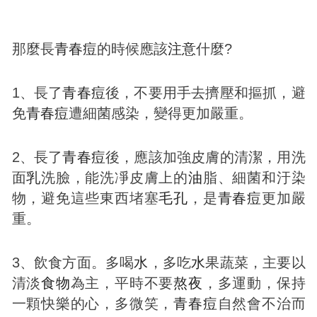
那麼長
青春
痘
的時候應該
注意
什麼?
1、長了
青春
痘
後，不要用手去擠壓和摳抓，避
免
青春
痘
遭細菌感染，變得更加嚴重。
2、長了
青春
痘
後，應該加強皮膚的清潔，用洗
面
乳
洗臉，能洗凈皮膚上的
油
脂、細菌和汙染
物，避免這些東西堵塞
毛孔
，是
青春
痘
更加嚴
重。
3、飲食方面。多喝
水
，多吃
水
果蔬菜，主要以
清淡
食物
為主，平時不要
熬夜
，多運動，保持
一顆快樂的心，多微笑，
青春
痘
自然會不治而