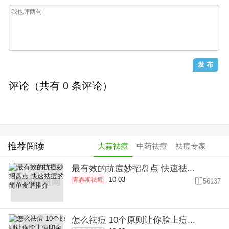
评论（共有
0
条评论）
推荐阅读
大蒜祛痘
中药祛痘
祛痘专家
最有效的抗痘妙招盘点 快速祛...
10-03
青春期祛痘

56137
怎么祛痘 10个原则让你脸上痘...