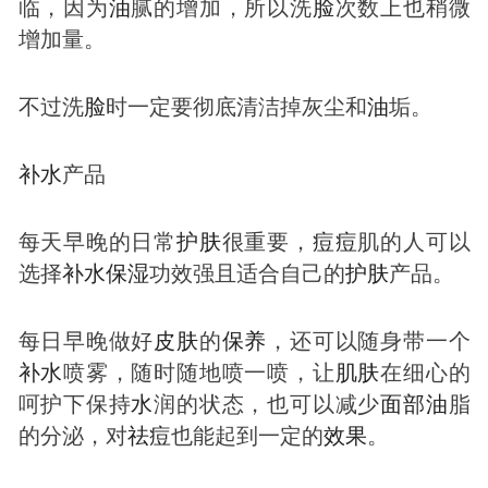
临，因为
油
腻的增加，所以洗
脸
次数上也稍微
增加量。
不过洗
脸
时一定要彻底清洁掉灰尘和
油
垢。
补
水
产品
每天早晚的日常
护肤
很重要，
痘
痘
肌的人可以
选择
补
水
保湿
功效强且适合自己的
护肤
产品。
每日早晚做好
皮肤
的
保养
，还可以随身带一个
补
水
喷雾，随时随地喷一喷，让
肌肤
在细心的
呵护下保持
水
润的状态，也可以减少
面部
油
脂
的分泌，对
祛
痘
也能起到一定的
效果
。