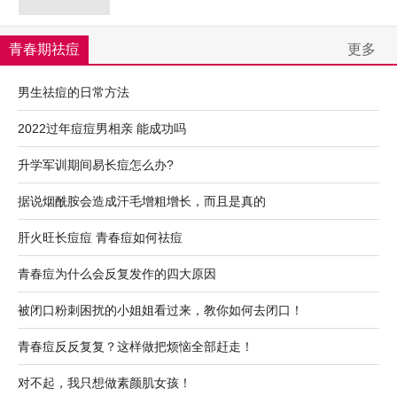
青春期祛痘
更多
男生祛痘的日常方法
2022过年痘痘男相亲 能成功吗
升学军训期间易长痘怎么办?
据说烟酰胺会造成汗毛增粗增长，而且是真的
肝火旺长痘痘 青春痘如何祛痘
青春痘为什么会反复发作的四大原因
被闭口粉刺困扰的小姐姐看过来，教你如何去闭口！
青春痘反反复复？这样做把烦恼全部赶走！
对不起，我只想做素颜肌女孩！