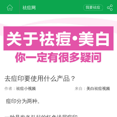
祛痘网
我要祛痘
去痘印要使用什么产品？
作者：
祛痘小视频
来自：
美白祛痘视频
痘
印分为两种。