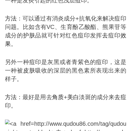
一种是发炎引起的红色浅层
痘
印。
方法
：可以通过有消炎成分+抗氧化来解决
痘
印
问题。比如含有VC、生育酚乙酸酯、熊果苷等
成分的
护肤
品就可针对红色
痘
印发挥
去
痘
印
效
果
。
另外一种
痘
印是灰黑或者青紫色的
痘
印，这是
一种被
皮肤
吸收的深层的黑色素所表现出来的
样子。
方法
：最好是用去
角质
+
美白
淡斑的成分来
去
痘
印。