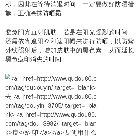
积，因此在等待消退
时间
，一定要做好
防晒
措
施，正确涂抹
防晒
霜
。
避免阳光直射
肌肤
，若是在阳光强烈的
时间
，
还需依靠遮阳伞和遮阳帽来进行
防晒
，以防紫
外线照射后，增加
皮肤
中的黑色素，从而延长
黑色
痘
印
消失
的
时间
。