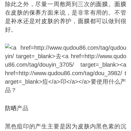
除此之外，尽量一周敷两到三次的
面膜
。
面膜
在
皮肤
的
保养
方面来说，是非常有用的。不管
是
补
水
还是对
皮肤
的养护，
面膜
都可以做到很
好。
防晒
产品
黑色
痘
印的产生主要是因为
皮肤
内黑色素的沉