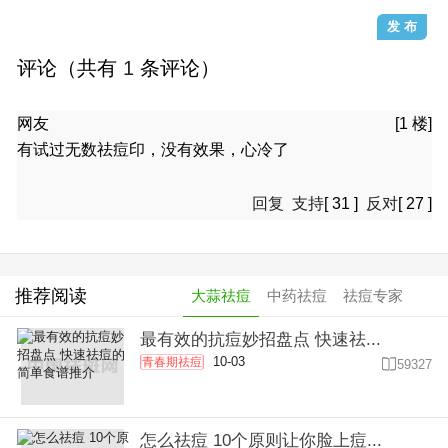
评论（共有
1
条评论）
网友
[1 楼]
有试过无数祛痘印，没有效果，心冷了
回复
支持
[
31
]
反对
[
27
]
推荐阅读
大蒜祛痘
中药祛痘
祛痘专家
最有效的抗痘妙招盘点 快速祛...
10-03
青春期祛痘

59327
怎么祛痘 10个原则让你脸上痘...