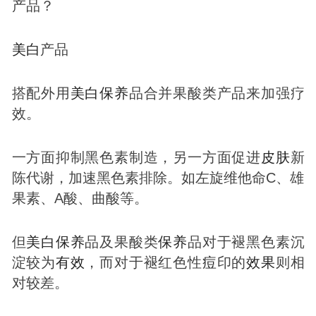
美白
产品
搭配外用
美白
保养
品合并果酸类产品来加强疗
效。
一方面抑制黑色素制造，另一方面促进
皮肤
新
陈代谢，加速黑色素排除。如左旋维他命C、雄
果素、A酸、曲酸等。
但
美白
保养
品及果酸类
保养
品对于褪黑色素沉
淀较为
有效
，而对于褪红色性
痘
印的
效果
则相
对较差。