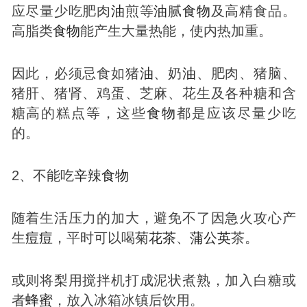
应尽量少吃肥肉
油
煎等
油
腻
食物
及高精食品。
高脂类
食物
能产生大量热能，使内热加重。
因此，必须忌食如猪
油
、奶
油
、肥肉、猪脑、
猪肝、猪肾、鸡蛋、芝麻、花生及各种糖和含
糖高的糕点等，这些
食物
都是应该尽量少吃
的。
2、不能吃
辛辣
食物
随着生活压力的加大，避免不了因急火攻心产
生
痘
痘
，平时可以喝菊
花茶
、
蒲公英
茶。
或则将梨用搅拌机打成泥状煮熟，加入白糖或
者
蜂蜜
，放入冰箱冰镇后饮用。