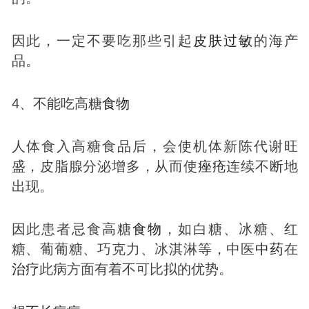
因此，一定不要吃那些引起
皮肤
过敏
的海产
品。
4、不能吃高糖
食物
人体食入高糖食品后，会使机体新陈代谢旺
盛，皮脂腺分泌增多，从而使
痤疮
连续不断地
出现。
因此患者忌食高糖
食物
，如白糖、冰糖、红
糖、葡葡糖、巧克力、冰淇淋等，中医
中药
在
治疗
此病方面有着不可比拟的优势。