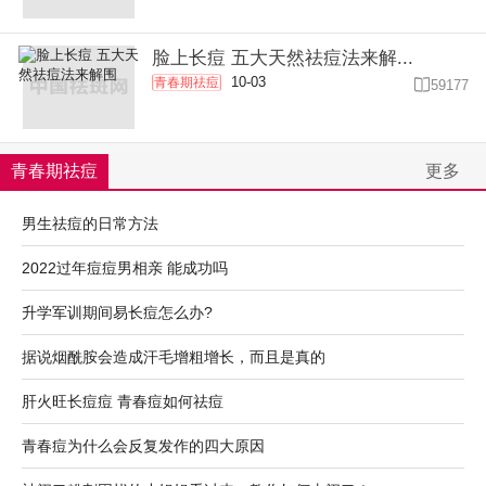
脸上长痘 五大天然祛痘法来解...
10-03
青春期祛痘

59177
青春期祛痘
更多
男生祛痘的日常方法
2022过年痘痘男相亲 能成功吗
升学军训期间易长痘怎么办?
据说烟酰胺会造成汗毛增粗增长，而且是真的
肝火旺长痘痘 青春痘如何祛痘
青春痘为什么会反复发作的四大原因