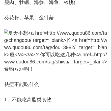
瘦肉、牡蛎、海参、海鱼、
核桃
仁
葵花籽、苹果、金针菇
祛
痘
不能吃什么
1、不能吃高脂类
食物