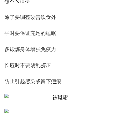
想
不
长
痘
痘
除了要调整改善饮食外
平时要保证充足的睡眠
多锻炼身体增强免疫力
长
痘
时不要胡
乱
挤
压
防止引起感染或留下
疤
痕