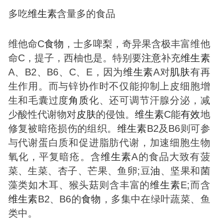
多吃
维生素
含量多的食品
维他命C
食物
，士多啤梨，奇异果含极丰富维他
命C，提子，西柚也是。特别要
注意
补充
维生素
A、B2、B6、C、E，因为
维生素
A对
肌肤
有再
生作用。而与锌协作时不仅能抑制上皮细胞增
生和毛囊过度
角质
化、还可调节汗腺分泌，减
少酸性代谢物对
皮肤
的侵蚀。
维生素
C能
有效
地
修复被暗疮损伤的组织。
维生素
B2及B6则可参
与代谢蛋白质和促进脂肪代谢，加速细胞生物
氧化，平复暗疮。含
维生素
A的食品大致有菠
菜、生菜、杏子、芒果、鱼卵;豆
油
、坚果和菌
藻类如木耳、猴头菇则含丰富的
维生素
E;而含
维生素
B2、B6的
食物
，多集中在绿叶蔬菜、鱼
类中。