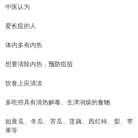
中医认为
爱
长
痘
的人
体内多有内热
想要清除内热，
预防
痘
痘
饮食上应清淡
多吃些具有清热解毒、生津润燥的
食物
如黄瓜、冬瓜、苦瓜、莲藕、西红柿、梨、苹
果等