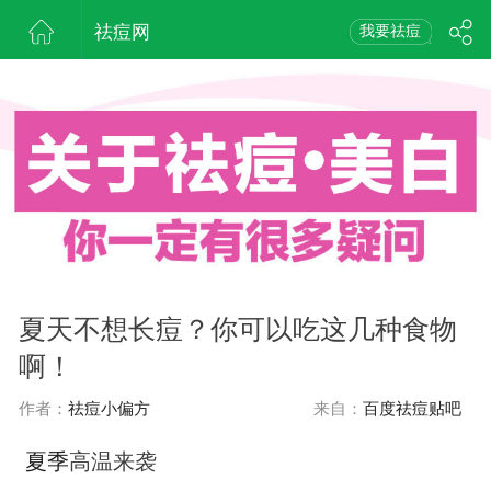
祛痘网
我要祛痘
夏天不想长痘？你可以吃这几种食物
啊！
作者：
祛痘小偏方
来自：
百度祛痘贴吧
夏季
高温来袭