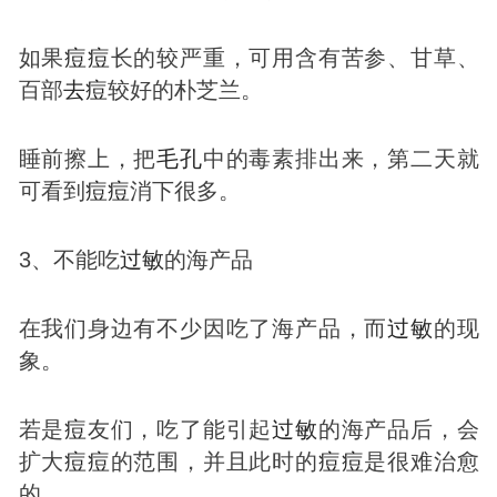
如果
痘
痘
长的较严重，可用含有苦参、甘草、
百部
去
痘
较好的朴芝兰。
睡前擦上，把
毛孔
中的毒素排出来，第二天就
可看到
痘
痘
消下很多。
3、不能吃
过敏
的海产品
在我们身边有不少因吃了海产品，而
过敏
的现
象。
若是
痘
友们，吃了能引起
过敏
的海产品后，会
扩大
痘
痘
的范围，并且此时的
痘
痘
是很难治愈
的。