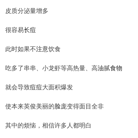
皮质分泌量增多
很容易
长
痘
此时如果不
注意
饮食
吃多了串串、小龙虾等高热量、高
油
腻
食物
就会导致
痘
痘
大面积爆发
使本来英俊美丽的
脸
庞变得面目全非
其中的烦恼，相信许多人都明白