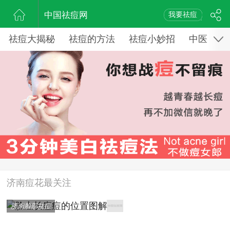
中国祛痘网
我要祛痘
祛痘大揭秘
祛痘的方法
祛痘小妙招
中医药祛
济南痘花最关注
济南脸部祛痘