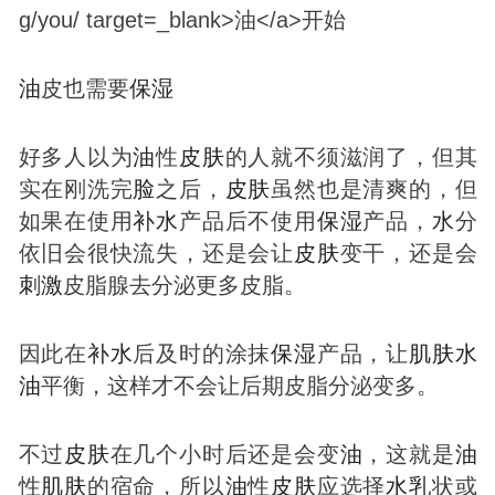
油
皮也需要
保湿
好多人以为
油
性
皮肤
的人就不须滋润了，但其
实在刚洗完
脸
之后，
皮肤
虽然也是清爽的，但
如果在使用
补
水
产品后不使用
保湿
产品，
水
分
依旧会很快流失，还是会让
皮肤
变干，还是会
刺激
皮脂腺去分泌更多皮脂。
因此在
补
水
后及时的涂抹
保湿
产品，让
肌肤
水
油
平衡，这样才不会让后期皮脂分泌变多。
不过
皮肤
在几个小时后还是会变
油
，这就是
油
性
肌肤
的宿命，所以
油
性
皮肤
应选择
水
乳
状或