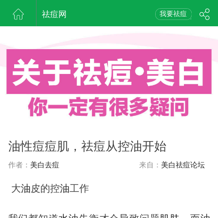
祛痘网
我要祛痘
油性痘痘肌，祛痘从控油开始
作者：
美白去痘
来自：
美白祛痘论坛
大
油
皮的控
油
工作