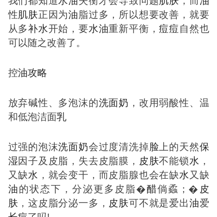
我们都知道
水
油
失衡才会导致问题
肌肤
，而
油
性
肌肤
正因为
油
脂过多，所以想要改善，就要
从多
补
水
开始，要
水
油
重新平衡，
痘
痘
自然也
可以随之改善了。
控
油
攻略
放弃碱性、多泡沫的
洗面奶
，改用弱酸性、温
和低泡洁面
乳
过强的泡沫
洗面奶
会过度清洗掉
脸
上的天然
保
湿
因子及皮脂，失去皮脂膜，
皮肤
不能锁
水
，
又缺
水
，就会变干，而皮脂腺也会在缺
水
又缺
油
的状态下，分泌更多皮脂�
醋
倘蟊；�
皮
肤
，这皮脂分泌一多，
皮肤
可不就是爱出
油
爱
长
痘
了吗!