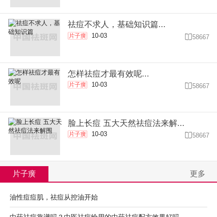
祛痘不求人，基础知识篇...
10-03
片子癀

58667
怎样祛痘才最有效呢...
10-03
片子癀

58667
脸上长痘 五大天然祛痘法来解...
10-03
片子癀

58667
片子癀
更多
油性痘痘肌，祛痘从控油开始