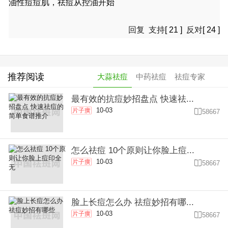
油性痘痘肌，祛痘从控油开始
回复
支持
[
21
]
反对
[
24
]
推荐阅读
大蒜祛痘
中药祛痘
祛痘专家
最有效的抗痘妙招盘点 快速祛...
10-03
片子癀

58667
怎么祛痘 10个原则让你脸上痘...
10-03
片子癀

58667
脸上长痘怎么办 祛痘妙招有哪...
10-03
片子癀

58667