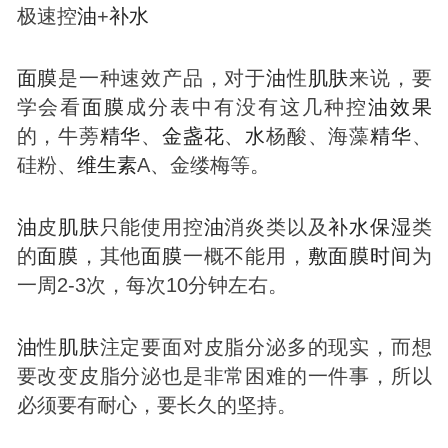
极速控
油
+
补
水
面膜
是一种速效产品，对于
油
性
肌肤
来说，要
学会看
面膜
成分表中有没有这几种控
油
效果
的，牛蒡
精华
、
金盏花
、
水
杨酸、海藻
精华
、
硅粉、
维生素
A、金缕梅等。
油
皮
肌肤
只能使用控
油
消炎类以及
补
水
保湿
类
的
面膜
，其他
面膜
一概不能用，
敷
面膜
时间
为
一周2-3次，每次10分钟左右。
油
性
肌肤
注定要面对皮脂分泌多的现实，而想
要改变皮脂分泌也是非常困难的一件事，所以
必须要有耐心，要长久的坚持。