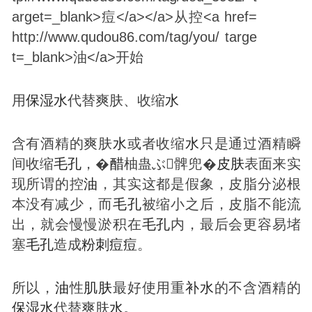
用
保湿
水
代替爽肤、收缩
水
含有酒精的爽肤
水
或者收缩
水
只是通过酒精瞬
间收缩
毛孔
，�
醋
柚蛊ぶ髀兜�
皮肤
表面来实
现所谓的控
油
，其实这都是假象，皮脂分泌根
本没有减少，而
毛孔
被缩小之后，皮脂不能流
出，就会慢慢淤积在
毛孔
内，最后会更容易堵
塞
毛孔
造成
粉刺
痘
痘
。
所以，
油
性
肌肤
最好使用重
补
水
的不含酒精的
保湿
水
代替爽肤
水
。