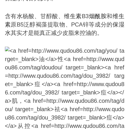
含有
水
杨酸、甘醇酸、
维生素
B3
烟酰胺
和
维生
素
原B5泛醇褐藻提取物、PCA锌等成分的
保湿
水
其实才是能真正减少皮脂来控
油
的。