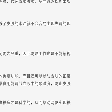
呼吸、代谢皮脂污垢，从而减少
粉刺
出现
够了
皮肤
的
水
油
就不会容易出现失调的现
刺
更为严重，因此
防晒
工作也是不能忽视
的免疫功能，而且还可以参与
皮肤
的正常
常食用能调节血液中的酸碱度，防止
皮肤
样祛痘才是科学的，从而帮助网友实现祛