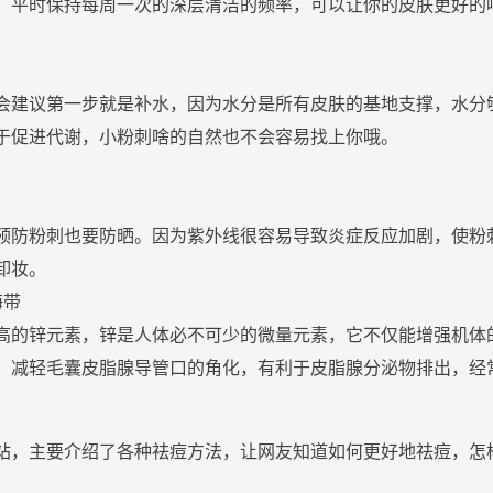
，平时保持每周一次的深层清洁的频率，可以让你的
皮肤
更好的
会建议第一步就是
补
水
，因为
水
分是所有
皮肤
的基地支撑，
水
分
于促进代谢，小
粉刺
啥的自然也不会容易找上你哦。
预防
粉刺
也要
防晒
。因为紫外线很容易导致炎症反应加剧，使
粉
卸妆
。
海带
高的锌元素，锌是人体必不可少的微量元素，它不仅能增强机体
，减轻毛囊皮脂腺导管口的角化，有利于皮脂腺分泌物排出，经
站，主要介绍了各种祛痘方法，让网友知道如何更好地祛痘，怎