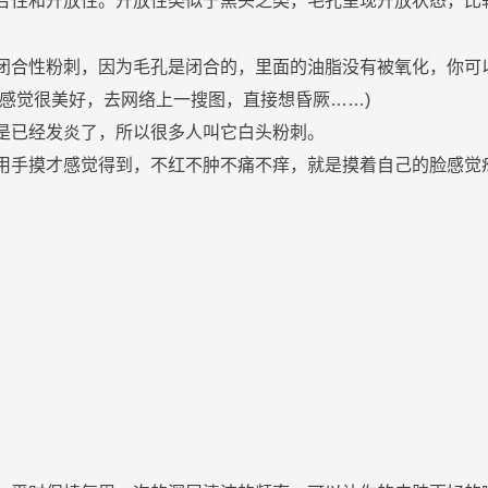
合性和开放性。开放性类似于
黑头
之类，
毛孔
呈现开放状态，比
闭合性
粉刺
，因为
毛孔
是闭合的，里面的
油
脂没有被氧化，你可
下感觉很美好，去网络上一搜图，直接想昏厥……)
是已经发炎了，所以很多人叫它白头
粉刺
。
用手摸才感觉得到，不红不肿不痛不痒，就是摸着自己的
脸
感觉