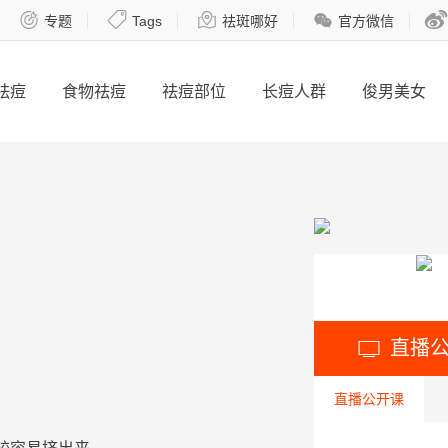





专题
Tags
祛斑哪好
官方微信
祛痘
食物祛痘
祛痘部位
长痘人群
俊男美女
直播

直播公开课