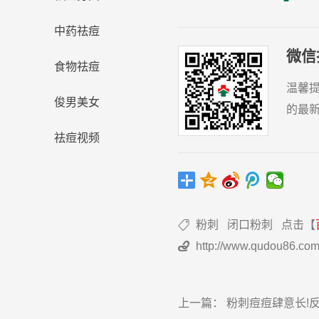
中药祛痘
微信
食物祛痘
温馨
俊男美女
的最
祛痘视频
粉刺
闭口粉刺
点击【

http://www.qudou86.com/

上一篇：
粉刺痘痘肆意长!