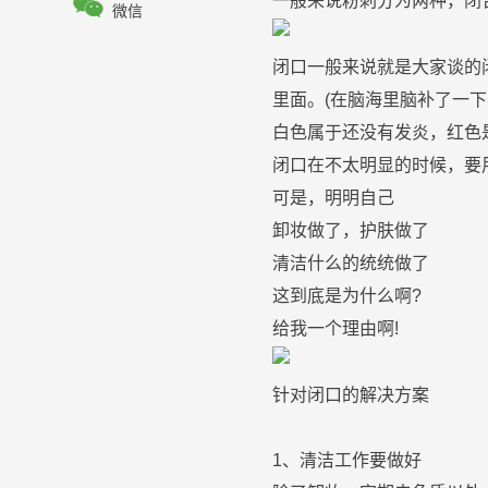

一般来说
粉刺
分为两种，闭
微信
闭口
一般来说就是大家谈的
里面。(在脑海里脑补了一
白色
属于还没有发炎，红色
闭口
在不太明显的时候，要
可是，明明自己
卸妆
做了，
护肤
做了
清洁什么的统统做了
这到底是为什么啊?
给我一个理由啊!
针对
闭口
的解决方案
1、清洁工作要做好