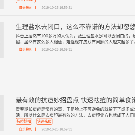
白头粉刺
2019-10-25 16:59:31
生理盐水去闭口，这么不靠谱的方法却忽悠
抖音上居然有100多万的人认为，敷生理盐水是可以去闭口的，
招，居然有这么多人相信，难怪现在皮肤有问题的人越来越多了。什
白头粉刺
2019-10-25 16:59:31
最有效的抗痘妙招盘点 快速祛痘的简单食
青春期长痘痘是常有的事，于是脸上不可避免的就留下了或多或
活，所以什么是去痘印最有效的方法，去痘印偏方也就成了人们日常
抗痘妙招
快速祛痘
白头粉刺
2019-10-25 16:59:31