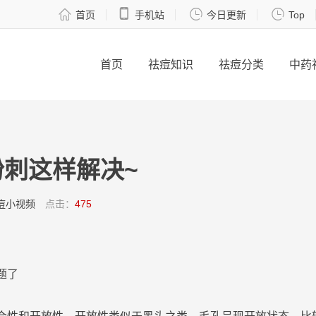




首页
手机站
今日更新
Top
首页
祛痘知识
祛痘分类
中药
刺这样解决~
痘小视频
点击：
475
题了