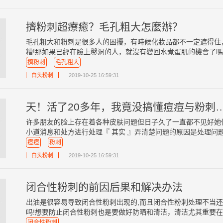
擠粉刺超療癒？毛孔粗大怎麼辦？
毛孔粗大和粉刺是很多人的困擾，有時候化妝品都不一定遮得住
糟!那如果已經在臉上鑿洞的人，就沒有變回水煮蛋肌的機會了嗎?難
擠粉刺
毛孔粗大
白头粉刺
2019-10-25 16:59:31
天！活了20多年，我竟没搞懂痘痘与粉刺
许多朋友的脸上存在着各种皮肤问题但日子久了一直都不见好她
小道消息和处方进行处理『 其实 』弄清楚问题的原因是处理问题最
痘痘
粉刺
白头粉刺
2019-10-25 16:59:31
闭合性粉刺的前因后果和解决办法
出油是很容易导致闭合性粉刺出现的,而且闭合性粉刺处理不当还
吗!想要防止闭合性粉刺也是要做好防晒和清洁，清洁尤其重要在闭
闭合性粉刺