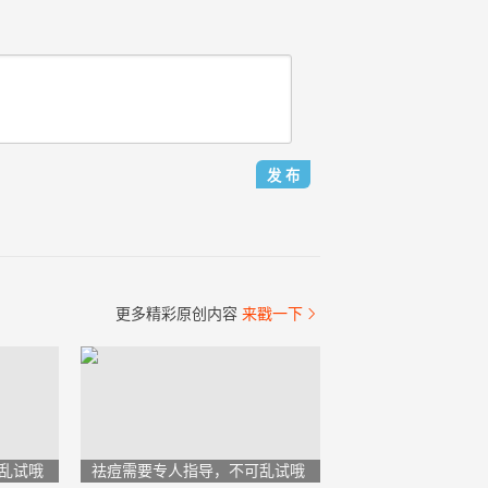
更多精彩原创内容
来戳一下

乱试哦
祛痘需要专人指导，不可乱试哦