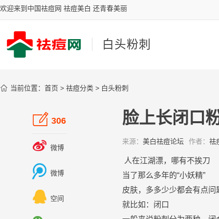
欢迎来到中国祛痘网 祛痘美白 还青春美丽
白头粉刺

当前位置：
首页
>
祛痘分类
>
白头粉刺
脸上长闭口粉

306
来源：
美白祛痘论坛
作者：
祛

微博
人在江湖漂，哪有不挨刀

微博
当了那么多年的“小妖精”
皮肤
，多多少少都会有点问

空间
就比如：
闭口