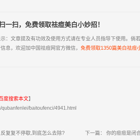
扫一扫，免费领取祛痘美白小妙招！
提示：
文章提及有功效及使用方式请在专业人员指导下使用。倘
新信息，欢迎加中国祛痘网官方微信，
免费领取1350篇美白祛痘
百度搜索本文
】
qubanfenlei/baitoufenci/4941.html
反反复复不停歇,到底怎么去除?
下一篇：
你的痘痘是闭