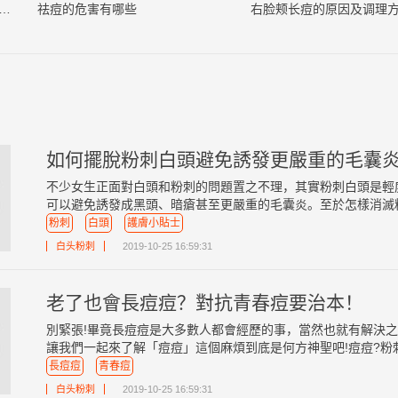
上长痘痘是什么原因引起的（必看）
祛痘的危害有哪些
右脸颊长痘的原因及调理
不少女生正面對白頭和粉刺的問題置之不理，其實粉刺白頭是輕
可以避免誘發成黑頭、暗瘡甚至更嚴重的毛囊炎。至於怎樣消滅粉刺
粉刺
白頭
護膚小貼士
白头粉刺
2019-10-25 16:59:31
老了也會長痘痘？對抗青春痘要治本！
別緊張!畢竟長痘痘是大多數人都會經歷的事，當然也就有解決
讓我們一起來了解「痘痘」這個麻煩到底是何方神聖吧!痘痘?粉刺?
長痘痘
青春痘
白头粉刺
2019-10-25 16:59:31