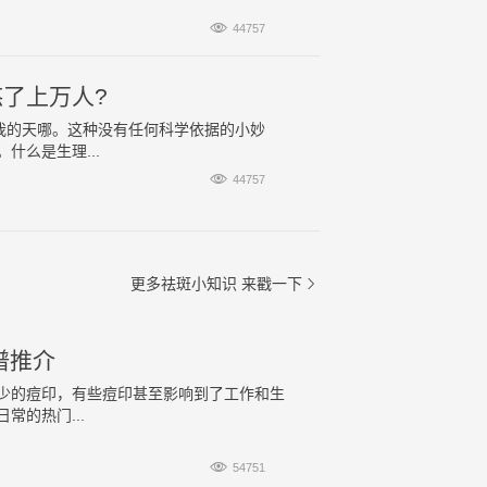

44757
了上万人?
我的天哪。这种没有任何科学依据的小妙
么是生理...

44757
更多祛斑小知识
来戳一下

谱推介
少的痘印，有些痘印甚至影响到了工作和生
的热门...

54751