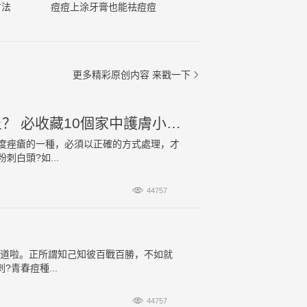
方法
痘痘上涂牙膏也能祛痘痘
更多精彩原创内容
来戳一下

如何擺脫粉刺白頭避免誘發更嚴重的毛囊炎？ 必收藏10個家中護膚小貼士
度痤瘡的一種，必須以正確的方式處理，才
白頭?如...

44757
之道啦。正所謂知己知彼百戰百勝，不如就
青春痘種...

44757