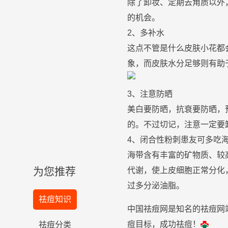
除了
卸妆
、定期去
角质
以外
的机会。
2、多
补
水
这点不管是什么
皮肤
小花都
象，而
皮肤
水
分足够则有助
3、
注意
防晒
美白
要
防晒
，抗衰要
防晒
，
的。不过切记，
注意
一定要
4、
闭合性
粉刺
患友可多吃
海带含有丰富的矿物质、较
为您推荐
代谢，使上皮细胞正常分化
过多分泌
油
脂。
祛痘知识
中国祛痘网是知名的祛痘网
痘目标，成功祛痘！
祛痘分类