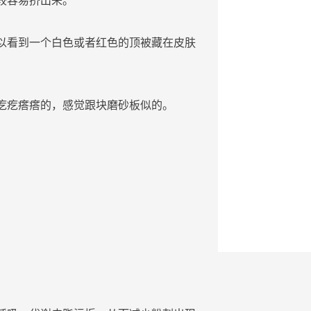
较容易
挤
出来。
以看到一个
白色
或者红色的顶被藏在
皮肤
疙疙瘩瘩的，感觉跟块磨砂板似的。