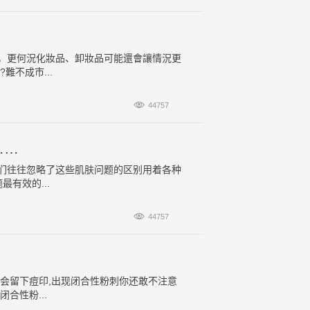
，更何況化妝品、卸妝品可能還會讓情況更
不成市...

44757
……
们往往忽略了这些肌肤问题的区别用着各种
有效的...

44757
会留下痘印,出现闭合性粉刺你还敢不注意
合性粉...