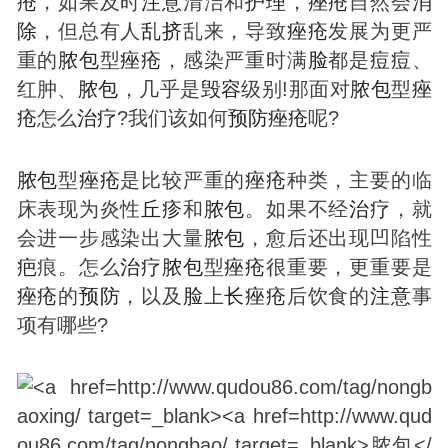
疮
，如果及时
注意
清洁和
护理
，
痤疮
自然会
消
除
，但总有人
乱
挤
乱来，导致
痤疮
发展为更严
重的
脓包
型
痤疮
，感染严重时满
脸
都是
痘
痘
、
红肿、
脓包
，几乎是
毁容
级别!那面对
脓包
型
痤
疮
怎么
治疗
?我们该如何
预防
痤疮
呢?
脓包
型
痤疮
是比较严重的
痤疮
种类，主要的临
床表现为炎性
丘疹
和
脓包
。如果不经
治疗
，就
会进一步感染出大量
脓包
，愈后还出现凹陷性
疤
痕。怎么
治疗
脓包
型
痤疮
很重要，更重要是
痤疮
的
预防
，以及
脸
上
长
痤疮
后饮食的
注意
事
项有哪些?