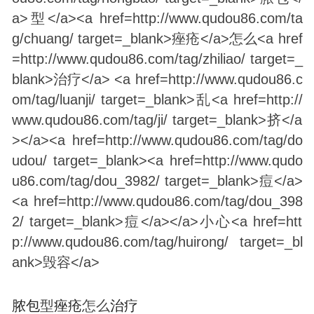
脓包
型
痤疮
怎么
治疗