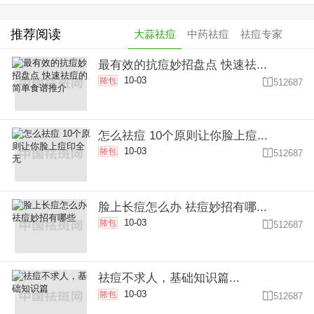
推荐阅读
大蒜祛痘
中药祛痘
祛痘专家
最有效的抗痘妙招盘点 快速祛...
10-03
脓包

512687
怎么祛痘 10个原则让你脸上痘...
10-03
脓包

512687
脸上长痘怎么办 祛痘妙招有哪...
10-03
脓包

512687
祛痘不求人，基础知识篇...
10-03
脓包

512687