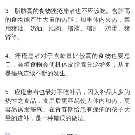
3、脂肪高的
食物
痤疮
患者也不应该吃。含脂高
的
食物
能产生大量的热能，加重体内火热，禁
用猪
油
、奶
油
、肥肉、猪脑、猪肝、鸡蛋、猪
肾等。
4、
痤疮
患者对于含糖量比较高的
食物
也要忌
口，高糖
食物
会使机体皮脂腺分泌增多，从而
是
痤疮
连续不断的发生。
5、
痤疮
患者也最好不吃补品，因为补品大多为
热性之食品，食用后更容易使人体内加热，更
容易诱发
痤疮
。在
青春
期给患有
痤疮
的孩子大
量的进补，是一种错误的做法。