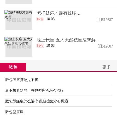
怎样祛痘才最有效呢...
10-03
脓包

512687
脸上长痘 五大天然祛痘法来解...
10-03
脓包

512687
脓包
更多
脓包痘痘挤还是不挤
最不想看到的，脓包型痤疮怎么治疗
脓包型痤疮怎么治疗 乱挤痘痘小心毁容
脓包型痘痘