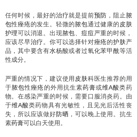
任何时候，最好的
治疗
就是提前
预防
，阻止
脓
包
性
痤疮
的发生。轻微的
脓包
通过健康的
皮肤
护理
可以消退。出现
脓包
、
痘
痘
严重的时候，
应该尽早
治疗
。你可以选择针对
痤疮
的
护肤
产
品，其中要含有
水
杨酸或者过氧化苯甲酰等活
性成分。
严重的情况下，建议使用
皮肤
科医生推荐的用
于
脓包
性
痤疮
的外用抗生素
药膏
或
维A酸
类药
物。在感染严重的时候，需要口服消炎药。由
于
维A酸
类药物具有光敏性，且见光后活性丧
失，所以应该做好
防晒
，可以晚上使用。抗生
素
药膏
可以白天使用。