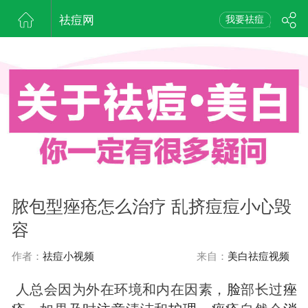
祛痘网
我要祛痘
脓包型痤疮怎么治疗 乱挤痘痘小心毁
容
作者：
祛痘小视频
来自：
美白祛痘视频
人总会因为外在环境和内在因素，
脸
部长过
痤