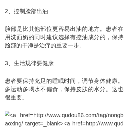
2、控制
脸
部出
油
脸
部是比其他
部位
更容易出
油
的地方。患者在
用
洗面奶
的同时建议选择有控
油
成分的，保持
脸
部的干净是
治疗
的重要一步。
3、生活规律要健康
患者要保持充足的睡眠
时间
，调节身体健康。
多运动多喝
水
不偏食，保持
皮肤
的
水
分。这也
很重要。