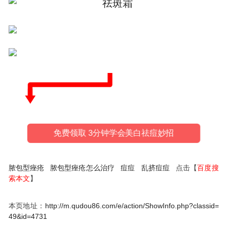
免费领取 3分钟学会美白祛痘妙招
脓包型痤疮
脓包型痤疮怎么治疗
痘痘
乱挤痘痘
点击【
百度搜
索本文
】
本页地址：
http://m.qudou86.com/e/action/ShowInfo.php?classid=
49&id=4731