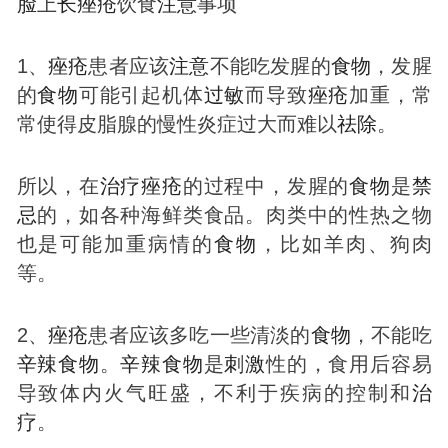
脸
上
长
痤疮
饮食
注意
事项
1、
痤疮
患者应该
注意
不能吃发腥的
食物
，发腥
的
食物
可能引起机体
过敏
而导致
痤疮
加重，常
常使得皮脂腺的慢性炎症过大而难以
祛除
。
所以，在
治疗
痤疮
的过程中，发腥的
食物
是
禁
忌
的，如各种海鲜类食品。肉类中的性热之物
也是可能加重病情的
食物
，比如羊肉、狗肉
等。
2、
痤疮
患者应该多吃一些清淡的
食物
，不能吃
辛辣
食物
。
辛辣
食物
是
刺激
性的，食用后容易
导致体内火气旺盛，不利于疾病的控制和
治
疗
。