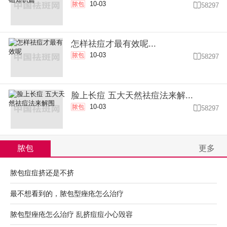
10-03
脓包

58297
怎样祛痘才最有效呢...
10-03
脓包

58297
脸上长痘 五大天然祛痘法来解...
10-03
脓包

58297
脓包
更多
脓包痘痘挤还是不挤
最不想看到的，脓包型痤疮怎么治疗
脓包型痤疮怎么治疗 乱挤痘痘小心毁容