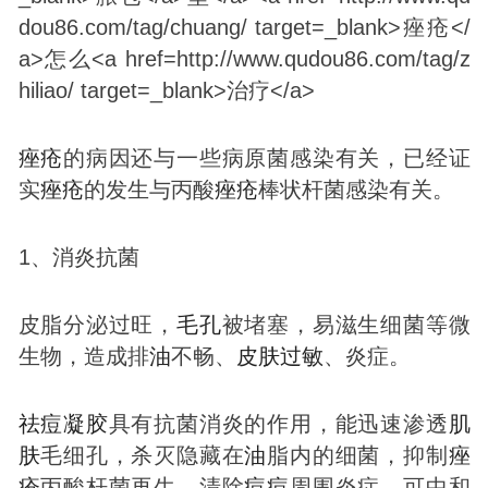
痤疮
的病因还与一些病原菌感染有关，已经证
实
痤疮
的发生与丙酸
痤疮
棒状杆菌感染有关。
1、消炎抗菌
皮脂分泌过旺，
毛孔
被堵塞，易滋生细菌等微
生物，造成排
油
不畅、
皮肤
过敏
、炎症。
祛
痘
凝胶
具有抗菌消炎的作用，能迅速渗透
肌
肤
毛细孔，杀灭隐藏在
油
脂内的细菌，抑制
痤
疮
丙酸杆菌再生，清除
痘
痘
周围炎症，可中和