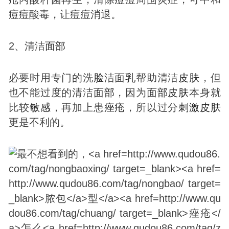
痘
痘
酸毒，让
痘
痘
消退。
2、清洁
面部
必要时用专门的洗
脸
洁面
乳
帮助清洁
皮肤
，但
也不能过度的清洁
面部
，因为
面部
皮肤
本身就
比较
敏感
，再加上患
痤疮
，所以过分
刺激
皮肤
更是不利的。