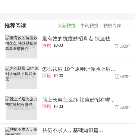
推荐阅读
大蒜祛痘
中药祛痘
祛痘专家
最有效的抗痘妙招盘点 快速祛...
10-03
脓包

58297
怎么祛痘 10个原则让你脸上痘...
10-03
脓包

58297
脸上长痘怎么办 祛痘妙招有哪...
10-03
脓包

58297
祛痘不求人，基础知识篇...