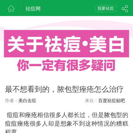
祛痘网
我要祛痘
最不想看到的，脓包型痤疮怎么治疗
作者：
美白去痘
来自：
百度祛痘贴吧
痘
痘
和
痤疮
相信很多人都长过，但是
脓包
型的
痘
痘
痤疮
很多人却是想象不到这种情况的糟糕
程度。