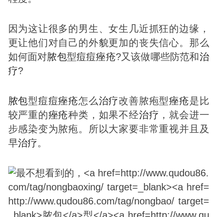
因为这让很多的男生、女生几近抓狂的边缘，
更让他们对自己的外貌更加的丧失信心。那么
如何面对
脓包
型
痘
痘
痤疮
?又该做哪些防范和
治
疗
?
脓包
型
痘
痘
痤疮
怎么
治疗
改善脓疱型
痤疮
是比
较严重的
痤疮
种类，如果不经
治疗
，就会进一
步感染变为脓疱。所以大家要非常重视并且及
早
治疗
。