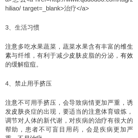
3、生活习惯
注意
多吃
水
果蔬菜，蔬菜
水
果含有丰富的
维生
素
与纤维，有利于减少
皮肤
皮脂的分泌，
有效
的缓解
痘
痘
。
4、禁止用手
挤
压
注意
不可用手
挤
压，会导致病情更加严重，诱
发
皮肤
炎症的出现，要适当的
注意
体育锻炼，
调节对人体的新代谢，对疾病的
治疗
有很大的
帮助，患者不可盲目用药，会是疾病更加严