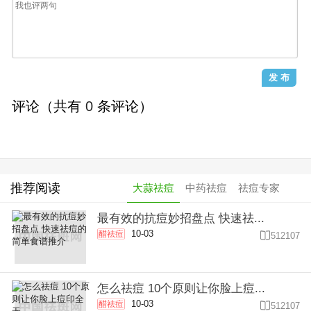
评论（共有
0
条评论）
推荐阅读
大蒜祛痘
中药祛痘
祛痘专家
最有效的抗痘妙招盘点 快速祛...
10-03
醋祛痘

512107
怎么祛痘 10个原则让你脸上痘...
10-03
醋祛痘

512107