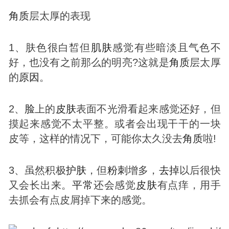
角质
层太厚的表现
1、肤色很白皙但
肌肤
感觉有些暗淡且气色不
好，也没有之前那么的明亮?这就是
角质
层太厚
的
原因
。
2、
脸
上的
皮肤
表面不光滑看起来感觉还好，但
摸起来感觉不太平整。或者会出现干干的一块
皮等，这样的情况下，可能你太久没去
角质
啦!
3、虽然积极
护肤
，但
粉刺
增多，
去掉
以后很快
又会长出来。
平常
还会感觉
皮肤
有点痒，用手
去抓会有点皮屑掉下来的感觉。