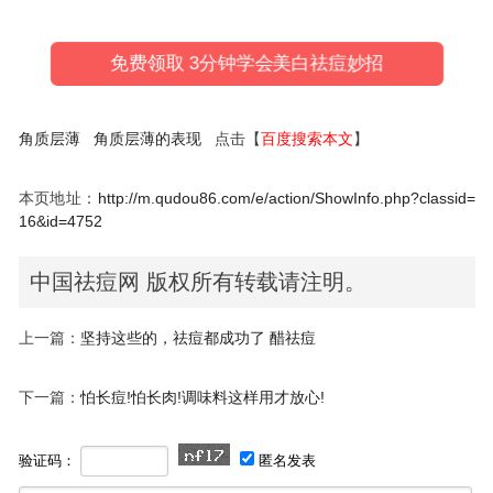
免费领取 3分钟学会美白祛痘妙招
角质层薄
角质层薄的表现
点击【
百度搜索本文
】
本页地址：
http://m.qudou86.com/e/action/ShowInfo.php?classid=
16&id=4752
中国祛痘网 版权所有转载请注明。
上一篇：
坚持这些的，祛痘都成功了 醋祛痘
下一篇：
怕长痘!怕长肉!调味料这样用才放心!
验证码：
匿名发表