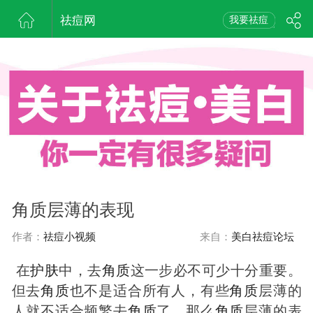
祛痘网
我要祛痘
角质层薄的表现
作者：
祛痘小视频
来自：
美白祛痘论坛
在
护肤
中，去
角质
这一步必不可少十分重要。
但去
角质
也不是适合所有人，有些
角质
层薄的
人就不适合频繁去
角质
了，那么
角质
层薄的表