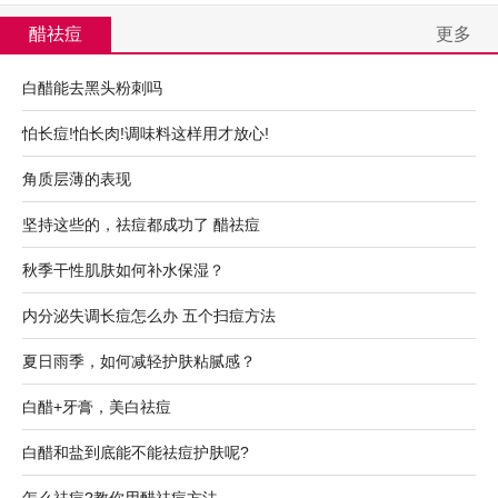
醋祛痘
更多
白醋能去黑头粉刺吗
怕长痘!怕长肉!调味料这样用才放心!
角质层薄的表现
坚持这些的，祛痘都成功了 醋祛痘
秋季干性肌肤如何补水保湿？
内分泌失调长痘怎么办 五个扫痘方法
夏日雨季，如何减轻护肤粘腻感？
白醋+牙膏，美白祛痘
白醋和盐到底能不能祛痘护肤呢?