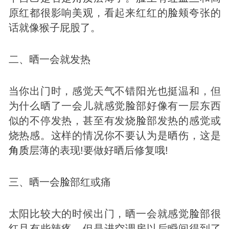
原红都很影响美观，看起来红红的
脸
颊夸张的
话就像猴子屁股了。
二、晒一会就发热
当你出门时，感觉天气不错阳光也挺温和，但
为什么晒了一会儿就感觉
脸
部好像有一层东西
似的不停发热，甚至有发烧
脸
部发热的感觉或
烧热感。这样的情况你不要认为是晒伤，这是
角质
层薄的表现!要做好晒后修复哦!
三、晒一会
脸
部红或痛
太阳比较大的时候出门，晒一会就感觉
脸
部很
红且有些辣疼，但是进空调房以后瞬间得到了