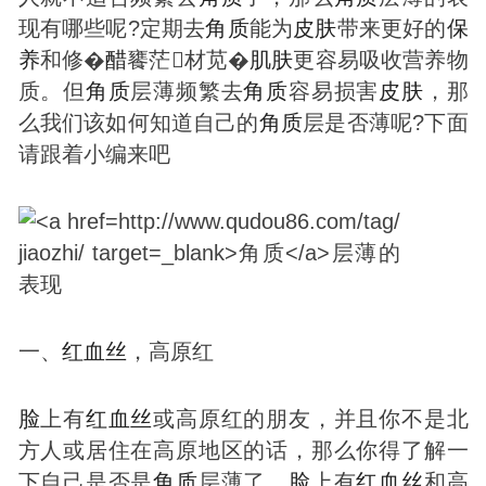
现有哪些呢?定期去
角质
能为
皮肤
带来更好的
保
养
和修�
醋
饔茫材苋�
肌肤
更容易吸收营养物
质。但
角质
层薄频繁去
角质
容易损害
皮肤
，那
么我们该如何知道自己的
角质
层是否薄呢?下面
请跟着小编来吧
一、
红血丝
，高原红
脸
上有
红血丝
或高原红的朋友，并且你不是北
方人或居住在高原地区的话，那么你得了解一
下自己是否是
角质
层薄了。
脸
上有
红血丝
和高