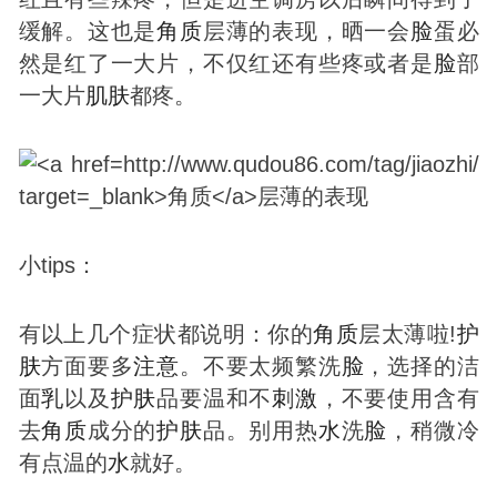
缓解。这也是
角质
层薄的表现，晒一会
脸
蛋必
然是红了一大片，不仅红还有些疼或者是
脸
部
一大片
肌肤
都疼。
小tips：
有以上几个症状都说明：你的
角质
层太薄啦!
护
肤
方面要多
注意
。不要太频繁洗
脸
，选择的洁
面
乳
以及
护肤
品要温和不
刺激
，不要使用含有
去
角质
成分的
护肤
品。别用热
水
洗
脸
，稍微冷
有点温的
水
就好。