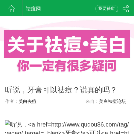
祛痘网
我要祛痘
听说，牙膏可以祛痘？说真的吗？
作者：
美白去痘
来自：
美白祛痘论坛