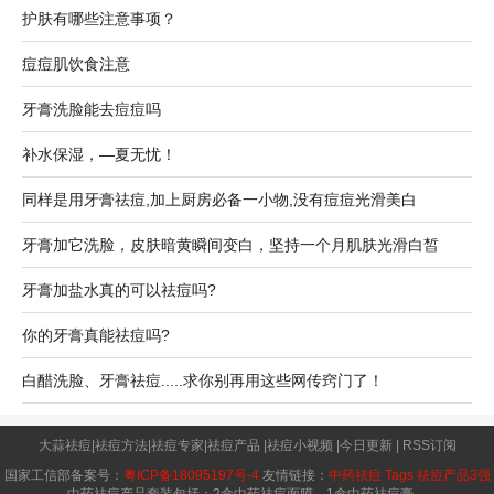
护肤有哪些注意事项？
痘痘肌饮食注意
牙膏洗脸能去痘痘吗
补水保湿，—夏无忧！
同样是用牙膏祛痘,加上厨房必备一小物,没有痘痘光滑美白
牙膏加它洗脸，皮肤暗黄瞬间变白，坚持一个月肌肤光滑白皙
牙膏加盐水真的可以祛痘吗?
你的牙膏真能祛痘吗?
白醋洗脸、牙膏祛痘.....求你别再用这些网传窍门了！
大蒜祛痘
|
祛痘方法
|
祛痘专家
|
祛痘产品
|
祛痘小视频
|
今日更新
|
RSS订阅
国家工信部备案号：
粤ICP备18095197号-4
友情链接：
中药祛痘
Tags
祛痘产品3强