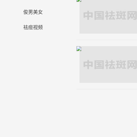
俊男美女
祛痘视频