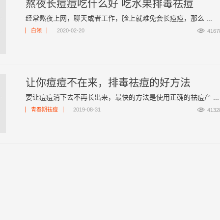
熬夜长痘痘吃什么好 吃水果排毒祛痘
经常熬夜上网，聊天或者工作，脸上就难免会长痘痘，那么 ...

白领
2020-02-20
4167
让你痘痘不在来，排毒祛痘的好方法
要让痘痘消下去不再长出来，最快的方法是使用正确的祛痘产 ...

青春期祛痘
2019-08-31
4132