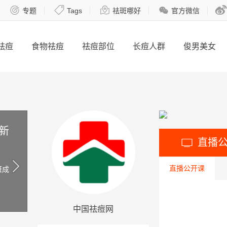





专题
Tags
祛斑哪好
官方微信
祛痘
食物祛痘
祛痘部位
长痘人群
俊男美女
新
直播

直播公开课
斑成
中国祛痘网