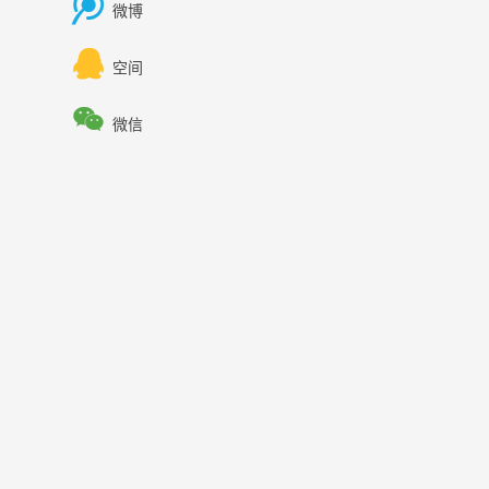

微博

空间

微信