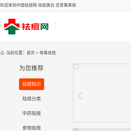
欢迎来到中国祛痘网 祛痘美白 还青春美丽

当前位置：
首页
>
排毒祛痘
为您推荐
你的祛斑有效吗？
祛痘知识
台湾女星御用古汉堂研究院祛斑圣
品，祛斑效果风靡全国
看看
祛痘分类
中药祛痘
食物祛痘