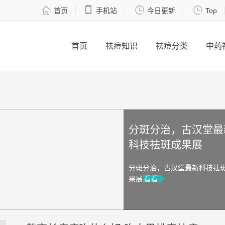




首页
手机站
今日更新
Top
首页
祛痘知识
祛痘分类
中药
分斑分治，古汉堂最
科技祛斑成果展
分斑分治，古汉堂最新科技祛
果展
看看