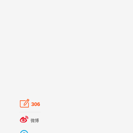

306

微博