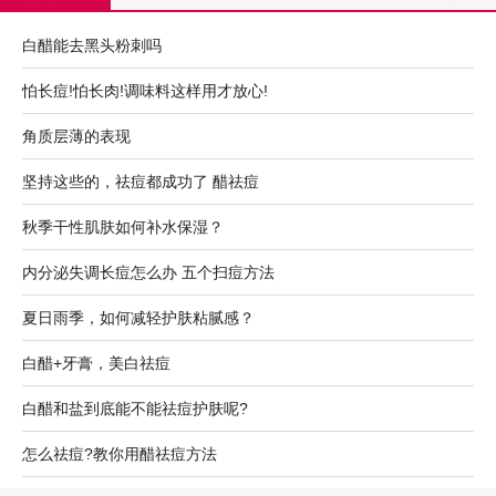
白醋能去黑头粉刺吗
怕长痘!怕长肉!调味料这样用才放心!
角质层薄的表现
坚持这些的，祛痘都成功了 醋祛痘
秋季干性肌肤如何补水保湿？
内分泌失调长痘怎么办 五个扫痘方法
夏日雨季，如何减轻护肤粘腻感？
白醋+牙膏，美白祛痘
白醋和盐到底能不能祛痘护肤呢?
怎么祛痘?教你用醋祛痘方法