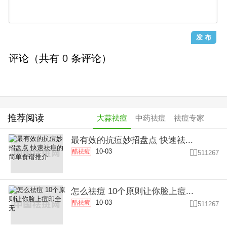
评论（共有
0
条评论）
推荐阅读
大蒜祛痘
中药祛痘
祛痘专家
最有效的抗痘妙招盘点 快速祛...
10-03
醋祛痘

511267
怎么祛痘 10个原则让你脸上痘...
10-03
醋祛痘

511267