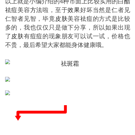
以上就是小编介绍的4种市面上比较实用的白
醋
祛
痘
美容
方法
啦，至于
效果
好坏当然是仁者见
仁智者见智，毕竟
皮肤
美容
祛
痘
的方式是比较
多的，我也仅仅只是做下分享，所以如果出现
了
皮肤
有
痘
痘
的现象朋友可以试一试，价格也
不贵，最后希望大家都能身体健康哦。