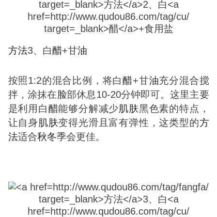
方法
3、白
醋
+甘
油
按照1:2的混合比例，将白
醋
+甘
油
充分混合搅
拌，涂抹在
脸
部休息10-20分钟即可。这里主要
是利用白
醋
能够分解减少
肌肤
黑色素的特点，
让自身
肌肤
变得光滑且富有弹性，这类型的
方
法
适合
秋冬
季会更佳。