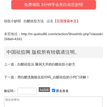
免费领取 3分钟学会美白祛痘妙招
祛痘小妙招
白醋祛痘方法
点击【
百度搜索本文
】
本页地址：
http://m.qudou86.com/e/action/ShowInfo.php?classid=
16&id=4161
中国祛痘网 版权所有转载请注明。
上一篇：
白醋祛痘法 脑洞大开的白醋祛痘小妙方
下一篇：
用白醋洗脸能去痘印吗_白醋祛痘的小窍门详解！
验证码：
匿名发表