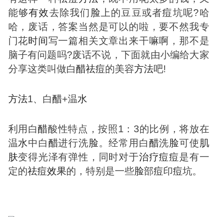
能够
有效
去除我们
脸
上的豆豆或者
痘
坑呢?哈
哈，废话，答案当然是可以的啦，要不然我专
门花
时间
写一篇相关文章出来干嘛啊，那不是
脑子有问题吗?废话不说，下面就由小编给大家
分享这类叫做白
醋
祛
痘
的美容
方法
吧!
方法
1、白
醋
+温
水
利用白
醋
酸性特点，按照1：3的比例，将放在
温
水
中白
醋
进行洗
脸
。经常用白
醋
洗
脸
可使
肌
肤
变得光泽有弹性，同时对于
治疗
痘
痘
是有一
定的
祛
痘
效果
的，特别是一些
脸
部
痘
印
痘
坑。