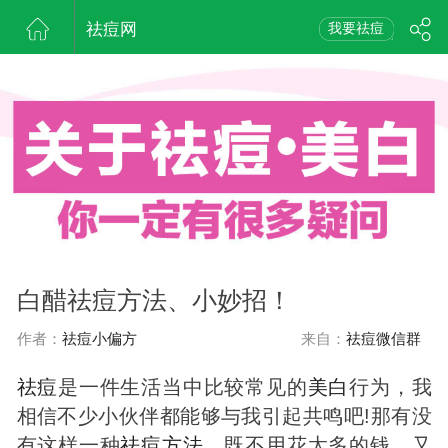
祛痘网
我要祛痘
白醋祛痘方法、小妙招！
作者：
祛痘小偏方
来自：
祛痘微信群
祛
痘
是一件生活当中比较常见的
美白
行为，我
相信不少小伙伴都能够与我引起共鸣吧!那有没
有这样一种
祛
痘
方法
，既不用花太多的钱，又