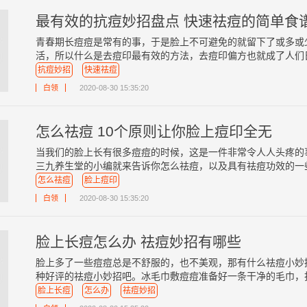
最有效的抗痘妙招盘点 快速祛痘的简单食
青春期长痘痘是常有的事，于是脸上不可避免的就留下了或多或
活，所以什么是去痘印最有效的方法，去痘印偏方也就成了人们日常
抗痘妙招
快速祛痘
白领
2020-08-30 15:35:20
怎么祛痘 10个原则让你脸上痘印全无
当我们的脸上长有很多痘痘的时候，这是一件非常令人人头疼的
三九养生堂的小编就来告诉你怎么祛痘，以及具有祛痘功效的一些食
怎么祛痘
脸上痘印
白领
2020-08-30 15:35:20
脸上长痘怎么办 祛痘妙招有哪些
脸上多了一些痘痘总是不舒服的，也不美观，那有什么祛痘小妙
种好评的祛痘小妙招吧。冰毛巾敷痘痘准备好一条干净的毛巾，打湿
脸上长痘
怎么办
祛痘妙招