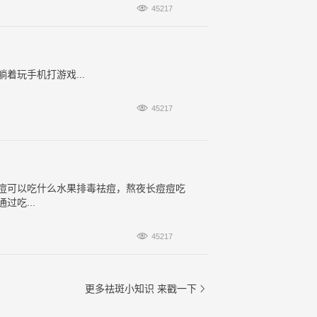

45217
着玩手机打游戏...

45217
痘可以吃什么水果排毒祛痘，熬夜长痘痘吃
吃...

45217
更多祛斑小知识
来戳一下
