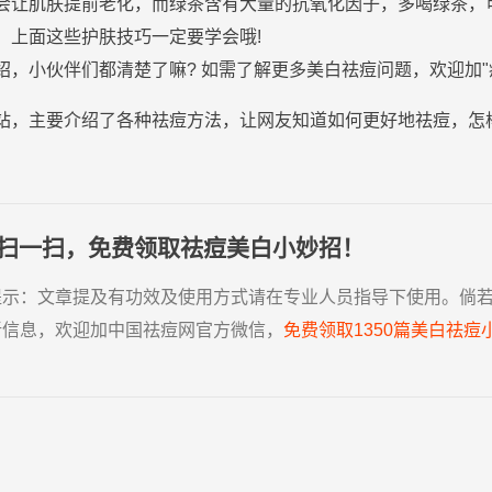
会让
肌肤
提前老化，而绿茶含有大量的抗氧化因子，多喝绿茶，
，上面这些
护肤
技巧一定要学会哦!
绍，小伙伴们都清楚了嘛? 如需了解更多
美白
祛
痘
问题，欢迎加"
站，主要介绍了各种祛痘方法，让网友知道如何更好地祛痘，怎
扫一扫，免费领取祛痘美白小妙招！
提示：
文章提及有功效及使用方式请在专业人员指导下使用。倘
新信息，欢迎加中国祛痘网官方微信，
免费领取1350篇美白祛痘