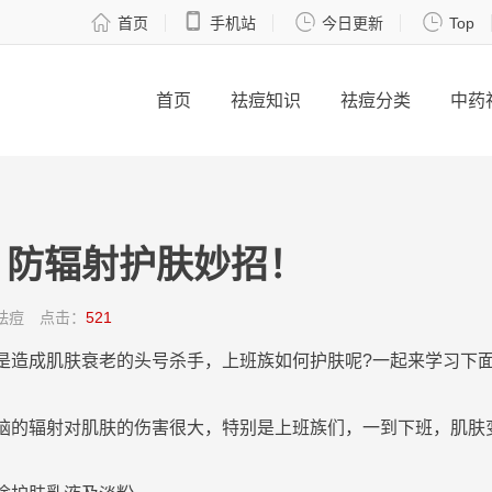




首页
手机站
今日更新
Top
首页
祛痘知识
祛痘分类
中药
，防辐射护肤妙招！
祛痘
点击：
521
是造成
肌肤
衰老的头号杀手，上班族如何
护肤
呢?一起来学习下
脑的
辐射
对
肌肤
的伤害很大，特别是上班族们，一到下班，
肌肤