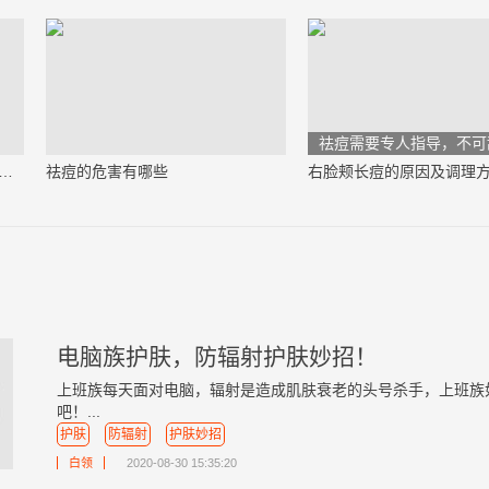
祛痘需要专人指导，不可
上长痘痘是什么原因引起的（必看）
祛痘的危害有哪些
右脸颊长痘的原因及调理
电脑族护肤，防辐射护肤妙招！
上班族每天面对电脑，辐射是造成肌肤衰老的头号杀手，上班族
吧！...
护肤
防辐射
护肤妙招
白领
2020-08-30 15:35:20