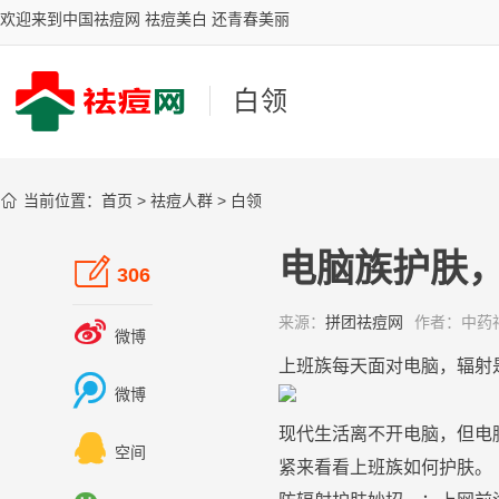
欢迎来到中国祛痘网 祛痘美白 还青春美丽
白领

当前位置：
首页
>
祛痘人群
>
白领
电脑族护肤

306
来源：
拼团祛痘网
作者：
中药

微博
上班族每天面对电脑，
辐射

微博
现代生活离不开电脑，但电

空间
紧来看看上班族如何
护肤
。