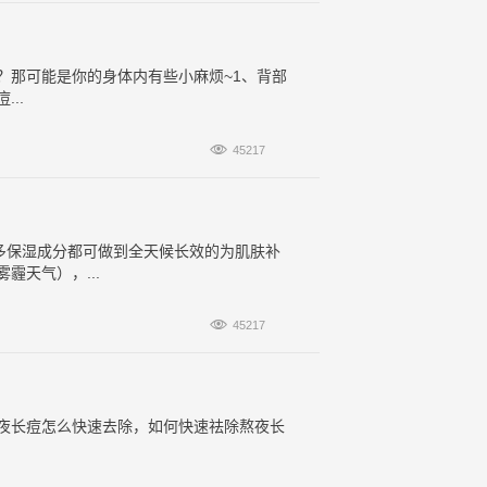
？那可能是你的身体内有些小麻烦~1、背部
..

45217
多保湿成分都可做到全天候长效的为肌肤补
天气），...

45217
夜长痘怎么快速去除，如何快速祛除熬夜长