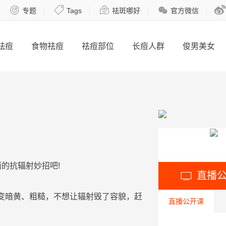





专题
Tags
祛斑哪好
官方微信
祛痘
食物祛痘
祛痘部位
长痘人群
俊男美女
面的抗
辐射
妙招吧!
直播

变暗黄、
粗糙
，不想让
辐射
毁了容貌，赶
直播公开课