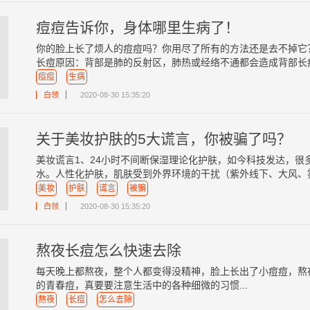
痘痘告诉你，身体哪里生病了！
你的脸上长了烦人的痘痘吗？你用尽了所有的方法还是去不掉它
长痘原因：背部是肺的反射区，肺热或经络不通都会造成背部长痘.
痘痘
生病
白领
2020-08-30 15:35:20
关于美妆护肤的5大谎言，你被骗了吗？
美妆谎言1、24小时不间断保湿理论化护肤，如今科技发达，很
水。人性化护肤，肌肤受到外界环境的干扰（紫外线下、大风、雾霾
美妆
护肤
谎言
被骗
白领
2020-08-30 15:35:20
熬夜长痘怎么快速去除
每天晚上都熬夜，整个人都变得没精神，脸上长出了小痘痘，熬
的青春痘，真要要注意生活中的各种细微的习惯...
熬夜
长痘
怎么去除