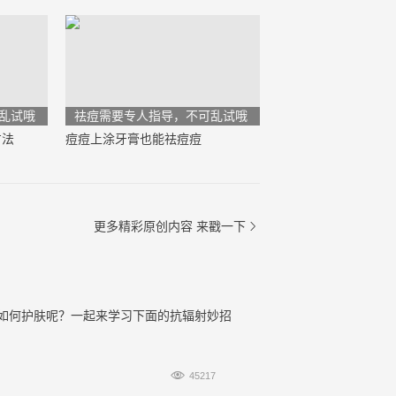
乱试哦
祛痘需要专人指导，不可乱试哦
方法
痘痘上涂牙膏也能祛痘痘
更多精彩原创内容
来戳一下

如何护肤呢？一起来学习下面的抗辐射妙招

45217