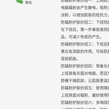

防
辐射
护肤
妙招一：上网前
微信
电脑
辐射
会产生静电，吸附
淡粉，以增加
肌肤
的抵抗力
防
辐射
护肤
妙招二：下班彻
在下班后，第一件事就是彻
品，可减少色斑的产生。
防
辐射
护肤
妙招三：下班后
黄瓜有润肤的作用，可给
肌
受损
肌肤
。
防
辐射
护肤
妙招四：常备
化
上班族每天面对电脑，而且
舒缓干燥
肌肤
，让
肌肤
更滋
防
辐射
护肤
妙招五：使用隔
上班族面对
辐射
，最好使用
防
辐射
护肤
妙招六：多喝绿