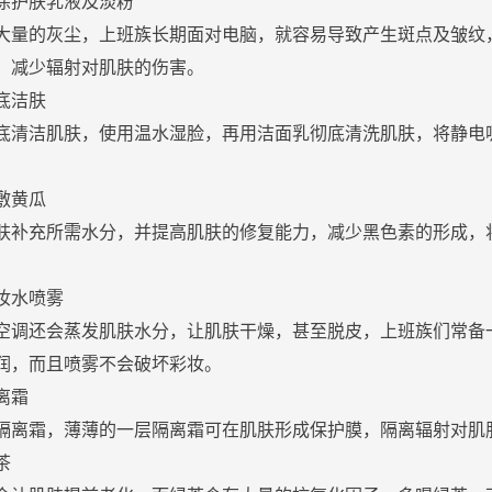
涂
护肤
乳
液及淡粉
大量的灰尘，上班族长期面对电脑，就容易导致产生斑点及皱纹
，减少
辐射
对
肌肤
的伤害。
底洁肤
底清洁
肌肤
，使用温
水
湿
脸
，再用洁面
乳
彻底清洗
肌肤
，将静电
敷黄瓜
肤
补充所需
水
分，并提高
肌肤
的修复能力，减少黑色素的形成，
妆
水
喷雾
空调还会蒸发
肌肤
水
分，让
肌肤
干燥，甚至脱皮，上班族们常备
润，而且喷雾不会破坏彩妆。
离
霜
隔离
霜
，薄薄的一层隔离
霜
可在
肌肤
形成保护膜，隔离
辐射
对
肌
茶