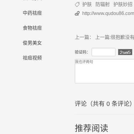
护肤
防辐射
护肤妙招

中药祛痘
http://www.qudou86.com

食物祛痘
上一篇： 上一篇:很抱歉没
俊男美女
验证码：
祛痘视频
评论（共有
0
条评论
推荐阅读