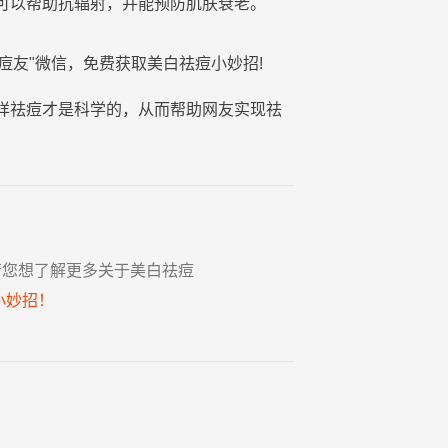
可以帮助抗
辐射
，并能
预防
肌肤
衰老。
痘
友"微信，免费获取
美白
祛
痘
小妙招
!
样祛痘才是科学的，从而帮助网友实现祛
若您想了解更多关于美白祛痘
小妙招！