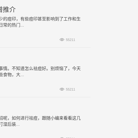
谱推介
少的痘印，有些痘印甚至影响到了工作和生
的热门...

55211
事情。不知道怎么祛痘好。别烦恼了，今天
物，大...

55211
招呢，如何进行祛痘，跟随小编来看看这几
后装...