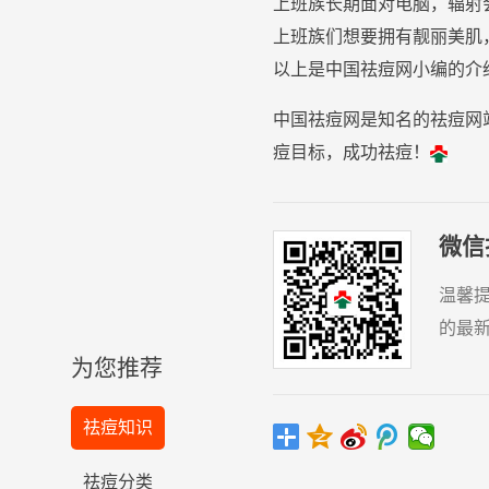
上班族长期面对电脑，
辐射
上班族们想要拥有靓丽美肌
以上是中国
祛
痘
网小编的介
中国祛痘网是知名的祛痘网
痘目标，成功祛痘！
微信
温馨
的最
为您推荐
祛痘知识
祛痘分类